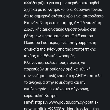
αλλάξει ριζικά για να μην περιθωριοποιηθεί.
Σχετικά με το Κυπριακό, ο κ. Καρογιάν τόνισε
ότι το σημερινό στάτους κβο είναι απαράδεκτο.
Επανέλαβε τη δέσμευση της ΔΗΠΑ για λύση
Διζωνικής Δικοινοτικής Ομοσπονδίας στη
βάση των ψηφισμάτων του ΟΗΕ και του
Πλαισίου Γκουτέρες, ενώ υπογράμμισε τη
σημασία της ενίσχυσης της αποτρεπτικής
ισχύος της Εθνικής Φρουράς.
Κλείνοντας, κάλεσε τους πολίτες να
πορευθούν με ορθολογισμό και εθνική
συνεννόηση, τονίζοντας ότι η ΔΗΠΑ αποτελεί
το ανάχωμα στην τοξικότητα και την
ακυβερνησία, με στόχο μια σύγχρονη,
ευρωπαϊκή Κύπρο.
Πηγή: https://www.politis.com.cy/politis-
news/politiki/995018/o-kipriakos-laos-tha-