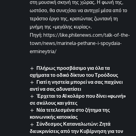
στη μουσική σκηνή της χώρας. Η φωνή της,
ωστόσο, θα συνεχίσει να αντηχεί μέσα από το
τεράστιο έργο της, κρατώντας ζωντανή τη
μνήμη της «μεγάλης κυρίας».
Πηγή: https://like.philenews.com/talk-of-the-
town/news/marinela-pethane-i-spoydaia-
ermineytria/
Πλήρως προσβάσιμο για όλα τα
οχήματα το οδικό δίκτυο του Τροόδους
Γιατί η νηστεία μπορεί να σας παχύνει
αντί να σας αδυνατίσει
Έρχεται το AI κολάρο που δίνει «φωνή»
σε σκύλους και γάτες
Νέα τετελεσμένα στο ζήτημα της
κοινωνικής κατοικίας
Σύνδεσμος Καταναλωτών: Ζητά
διευκρινίσεις από την Κυβέρνηση για τον