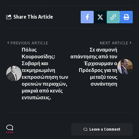
Share This Article
PREVIOUS ARTICLE
NEXT ARTICLE
Πόλυς
Σε αναμονή
Κουρουσίδης:
απάντησης από τον
Σοβαρή και
Έρχιουρμαν ο
τεκμηριωμένη
Πρόεδρος για τη
εκπροσώπηση των
μεταξύ τους
ορεινών περιοχών,
συνάντηση
μακριά από κενές
εντυπώσεις.
Leave a Comment