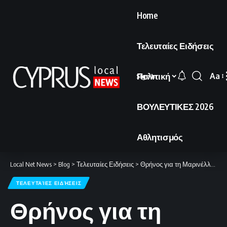
Home
Τελευταίες Ειδήσεις
Πολιτική
Aa
Sign In
Font
Resi
ΒΟΥΛΕΥΤΙΚΕΣ 2026
Αθλητισμός
Local Net News
>
Blog
>
Τελευταίες Ειδήσεις
>
Θρήνος για τη Μαρινέλλα: Έφυγε από τη ζωή η μεγάλη κυρία του ελληνικού τραγουδιού
ΤΕΛΕΥΤΑΊΕΣ ΕΙΔΉΣΕΙΣ
Θρήνος για τη