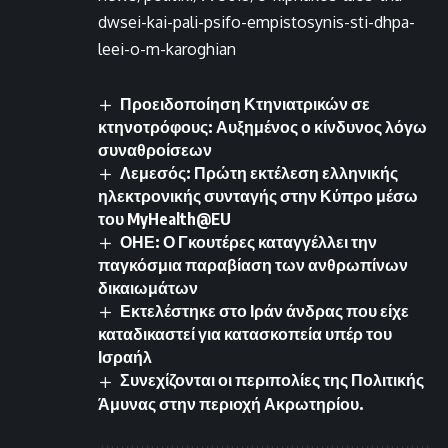
dwsei-kai-pali-psifo-empistosynis-sti-dhpa-
leei-o-m-karoghian
Προειδοποίηση Κτηνιατρικών σε
κτηνοτρόφους: Αυξημένος ο κίνδυνος λόγω
συναθροίσεων
Λεμεσός: Πρώτη εκτέλεση ελληνικής
ηλεκτρονικής συνταγής στην Κύπρο μέσω
του MyHealth@EU
ΟΗΕ: Ο Γκουτέρες καταγγέλλει την
παγκόσμια παραβίαση των ανθρωπίνων
δικαιωμάτων
Εκτελέστηκε στο Ιράν άνδρας που είχε
καταδικαστεί για κατασκοπεία υπέρ του
Ισραήλ
Συνεχίζονται οι περιπολίες της Πολιτικής
Άμυνας στην περιοχή Ακρωτηρίου.