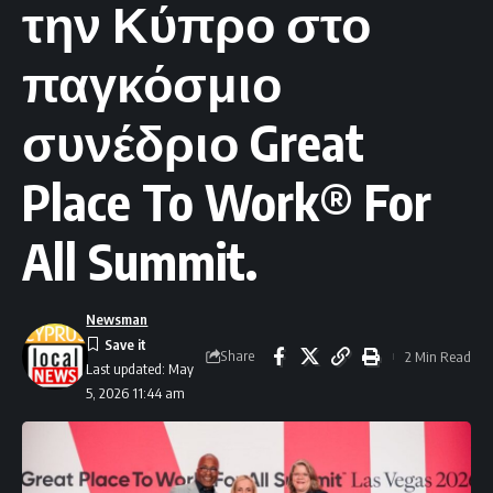
την Κύπρο στο
παγκόσμιο
συνέδριο Great
Place To Work® For
All Summit.
Newsman
Share
2 Min Read
Last updated: May
5, 2026 11:44 am