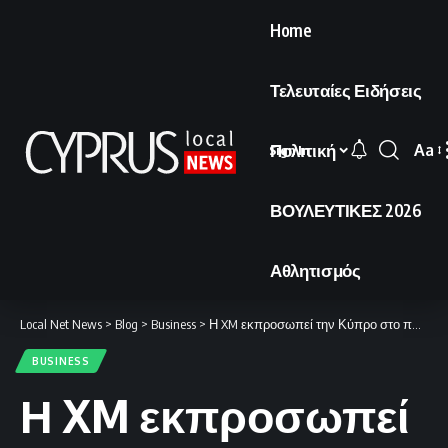
Home
Τελευταίες Ειδήσεις
Πολιτική
Aa
Sign In
Font
Resi
ΒΟΥΛΕΥΤΙΚΕΣ 2026
Αθλητισμός
Local Net News
>
Blog
>
Business
>
Η XM εκπροσωπεί την Κύπρο στο παγκόσμιο συνέδριο Great Place To Work® For All Summit.
BUSINESS
Η XM εκπροσωπεί