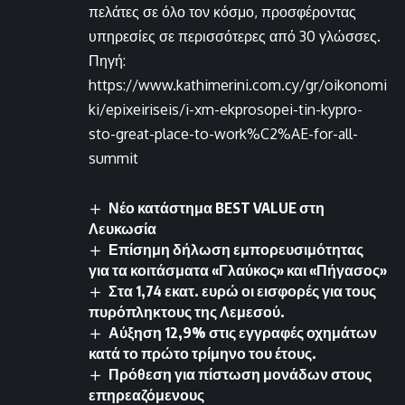
πελάτες σε όλο τον κόσμο, προσφέροντας
υπηρεσίες σε περισσότερες από 30 γλώσσες.
Πηγή:
https://www.kathimerini.com.cy/gr/oikonomi
ki/epixeiriseis/i-xm-ekprosopei-tin-kypro-
sto-great-place-to-work%C2%AE-for-all-
summit
Νέο κατάστημα BEST VALUE στη
Λευκωσία
Επίσημη δήλωση εμπορευσιμότητας
για τα κοιτάσματα «Γλαύκος» και «Πήγασος»
Στα 1,74 εκατ. ευρώ οι εισφορές για τους
πυρόπληκτους της Λεμεσού.
Αύξηση 12,9% στις εγγραφές οχημάτων
κατά το πρώτο τρίμηνο του έτους.
Πρόθεση για πίστωση μονάδων στους
επηρεαζόμενους