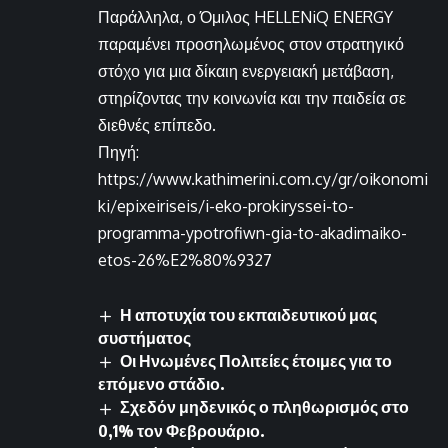
Παράλληλα, ο Όμιλος HELLENiQ ENERGY
παραμένει προσηλωμένος στον στρατηγικό
στόχο για μια δίκαιη ενεργειακή μετάβαση,
στηρίζοντας την κοινωνία και την παιδεία σε
διεθνές επίπεδο.
Πηγή:
https://www.kathimerini.com.cy/gr/oikonomi
ki/epixeiriseis/i-eko-prokiryssei-to-
programma-ypotrofiwn-gia-to-akadimaiko-
etos-26%E2%80%9327
Η αποτυχία του εκπαιδευτικού μας
συστήματος
Οι Ηνωμένες Πολιτείες έτοιμες για το
επόμενο στάδιο.
Σχεδόν μηδενικός ο πληθωρισμός στο
0,1% τον Φεβρουάριο.