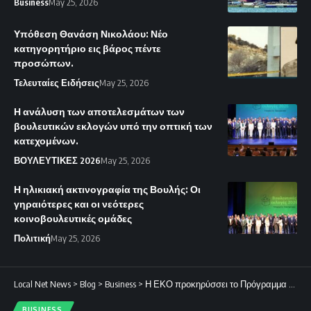
Business
May 25, 2026
Υπόθεση Θανάση Νικολάου: Νέο
κατηγορητήριο εις βάρος πέντε
προσώπων.
Τελευταίες Ειδήσεις
May 25, 2026
Η ανάλυση των αποτελεσμάτων των
βουλευτικών εκλογών υπό την οπτική των
κατεχομένων.
ΒΟΥΛΕΥΤΙΚΕΣ 2026
May 25, 2026
Η ηλικιακή ακτινογραφία της Βουλής: Οι
γηραιότερες και οι νεότερες
κοινοβουλευτικές ομάδες
Πολιτική
May 25, 2026
Local Net News
>
Blog
>
Business
>
Η ΕΚΟ προκηρύσσει το Πρόγραμμα Υποτροφιών για το ακαδημαϊκό έτος 2026–2027.
BUSINESS