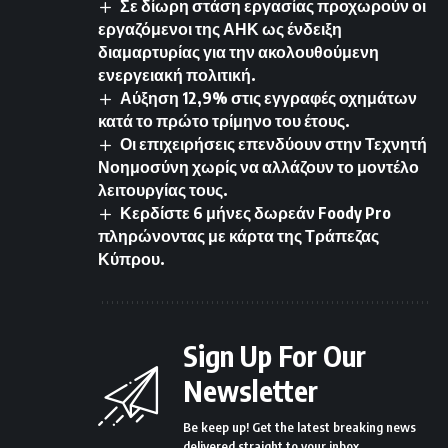
Σε δίωρη στάση εργασίας προχωρούν οι
εργαζόμενοι της ΑΗΚ ως ένδειξη
διαμαρτυρίας για την ακολουθούμενη
ενεργειακή πολιτική.
Αύξηση 12,9% στις εγγραφές οχημάτων
κατά το πρώτο τρίμηνο του έτους.
Οι επιχειρήσεις επενδύουν στην Τεχνητή
Νοημοσύνη χωρίς να αλλάζουν το μοντέλο
λειτουργίας τους.
Κερδίστε 6 μήνες δωρεάν Foody Pro
πληρώνοντας με κάρτα της Τράπεζας
Κύπρου.
Sign Up For Our
Newsletter
Be keep up! Get the latest breaking news
delivered straight to your inbox.