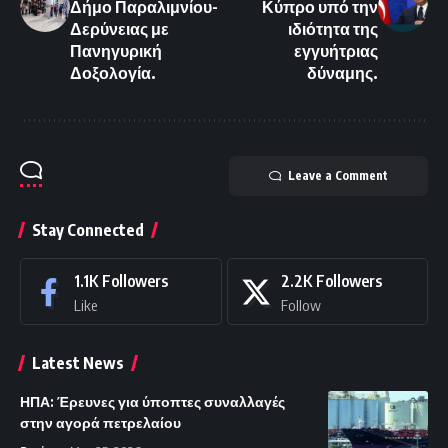
Δήμο Παραλιμνίου-
Κύπρο υπό την
Δερύνειας με
ιδιότητα της
Πανηγυρική
εγγυήτριας
Δοξολογία.
δύναμης.
Leave a Comment
Stay Connected
1.1K
Followers
2.2K
Followers
Like
Follow
Latest News
ΗΠΑ: Έρευνες για ύποπτες συναλλαγές
στην αγορά πετρελαίου