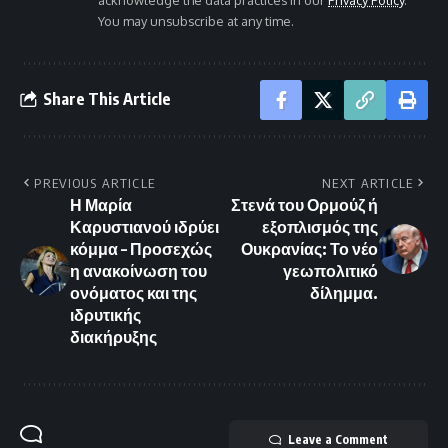
You may unsubscribe at any time.
Share This Article
PREVIOUS ARTICLE
NEXT ARTICLE
Η Μαρία
Στενά του Ορμούζ ή
Καρυστιανού ιδρύει
εξοπλισμός της
κόμμα – Προσεχώς
Ουκρανίας: Το νέο
η ανακοίνωση του
γεωπολιτικό
ονόματος και της
δίλημμα.
ιδρυτικής
διακήρυξης
Leave a Comment