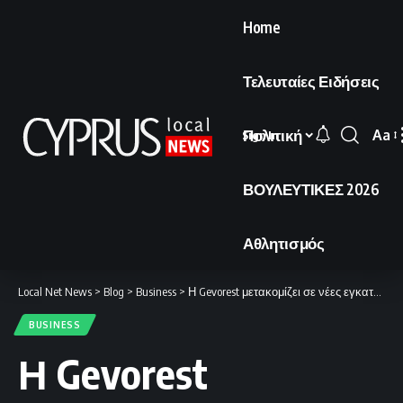
Home
Τελευταίες Ειδήσεις
Πολιτική
Aa
Sign In
Font
Resi
ΒΟΥΛΕΥΤΙΚΕΣ 2026
Αθλητισμός
Local Net News
>
Blog
>
Business
>
Η Gevorest μετακομίζει σε νέες εγκαταστάσεις στη Λάρνακα.
BUSINESS
Η Gevorest