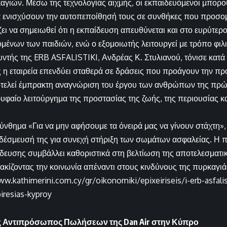
γιών. Μέσω της τεχνολογίας αιχμής, οι εκπαιδευόμενοι μπορο
να ενισχύσουν την αυτοπεποίθησή τους σε συνθήκες που προσο
ζει να σημειωθεί ότι η εκπαίδευση απευθύνεται και στο ευρύτερο
ένων των παιδιών, ενώ ο εξομοιωτής λειτουργεί με τρόπο φιλι
υντής της ERB ASFALISTIKI, Ανδρέας Κ. Στυλιανού, τόνισε κατ
η εταιρεία επενδύει σταθερά σε δράσεις που προάγουν την πρό
τελεί έμπρακτη αναγνώριση του έργου των ανθρώπων της πρώτ
ρυφαίο λειτούργημα της προστασίας της ζωής, της περιουσίας κ
σύνθημα «Για να μην αφήσουμε τα όνειρά μας να γίνουν στάχτη»
η δέσμευσή της για συνεχή στήριξη των σωμάτων ασφαλείας. Η
δευσης συμβάλλει καθοριστικά στη βελτίωση της αποτελεσματι
κίζοντας την κοινωνία απέναντι στους κινδύνους της πυρκαγιά
w.kathimerini.com.cy/gr/oikonomiki/epixeiriseis/i-erb-asfalist
iresias-kyproy
ς Αντιπρόσωπος Πωλήσεων της Dan Air στην Κύπρο