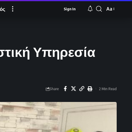
ός
Aa
Sign In
Font
Resizer
εστική Υπηρεσία
Share
2 Min Read