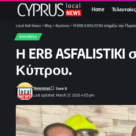
Home
Τελευταίες
Local Net News
>
Blog
>
Business
>
Η ERB ASFALISTIKI στηρίζει την Πυρ
BUSINESS
Η ERB ASFALISTIKI
Κύπρου.
Newsman
Last updated: March 27, 2026 4:05 pm