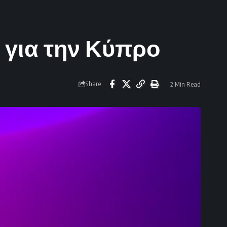
ς για την Κύπρο
Share
2 Min Read