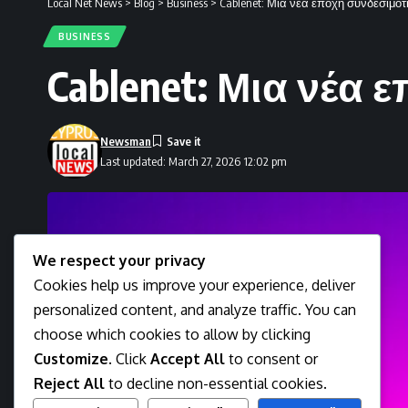
Local Net News
>
Blog
>
Business
>
Cablenet: Μια νέα εποχή συνδεσιμότ
BUSINESS
Cablenet: Μια νέα
Newsman
Last updated: March 27, 2026 12:02 pm
We respect your privacy
Cookies help us improve your experience, deliver
personalized content, and analyze traffic. You can
choose which cookies to allow by clicking
Customize
. Click
Accept All
to consent or
Reject All
to decline non-essential cookies.