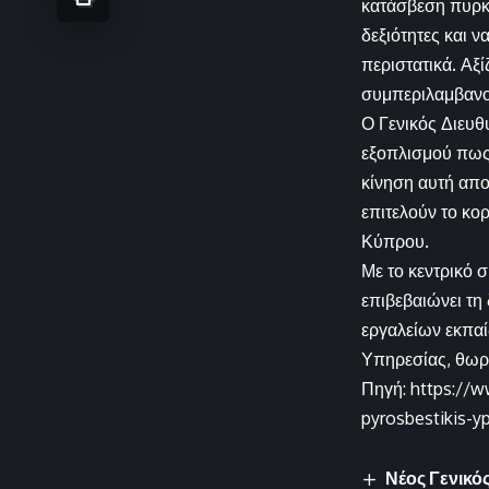
κατάσβεση πυρκα
δεξιότητες και 
περιστατικά. Αξί
συμπεριλαμβανομ
Ο Γενικός Διευθ
εξοπλισμού πως 
κίνηση αυτή απο
επιτελούν το κο
Κύπρου.
Με το κεντρικό 
επιβεβαιώνει τ
εργαλείων εκπαί
Υπηρεσίας, θωρα
Πηγή: https://ww
pyrosbestikis-yp
Νέος Γενικό