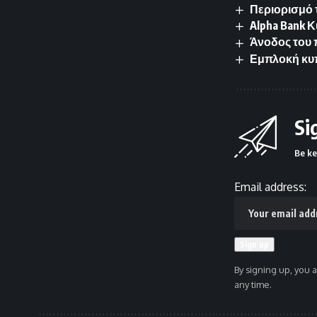
Περιορισμό 
Alpha Bank 
Άνοδος του
Εμπλοκή κυπ
Si
Be ke
Email address:
By signing up, you 
any time.