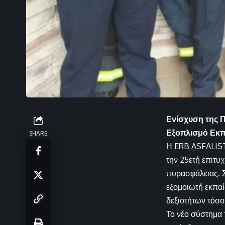
Ενίσχυση της 
Εξοπλισμό Εκπ
SHARE
Η ERB ASFALIST
την 25ετή επιτυ
πυρασφάλειας. Σ
εξομοιωτή εκπαίδ
δεξιοτήτων τόσ
Το νέο σύστημα 