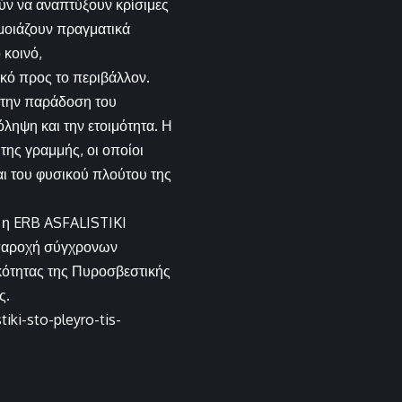
ύν να αναπτύξουν κρίσιμες
μοιάζουν πραγματικά
 κοινό,
κό προς το περιβάλλον.
ά την παράδοση του
ληψη και την ετοιμότητα. Η
ης γραμμής, οι οποίοι
αι του φυσικού πλούτου της
, η ERB ASFALISTIKI
 παροχή σύγχρονων
κότητας της Πυροσβεστικής
ς.
iki-sto-pleyro-tis-