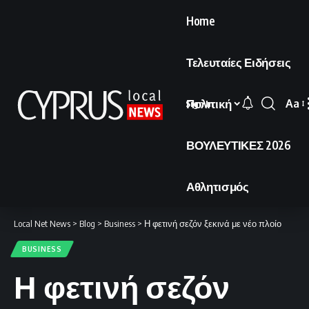
Home
Τελευταίες Ειδήσεις
Πολιτική
Aa
Sign In
Font
Resi
ΒΟΥΛΕΥΤΙΚΕΣ 2026
Αθλητισμός
Local Net News
>
Blog
>
Business
>
Η φετινή σεζόν ξεκινά με νέο πλοίο
BUSINESS
Η φετινή σεζόν