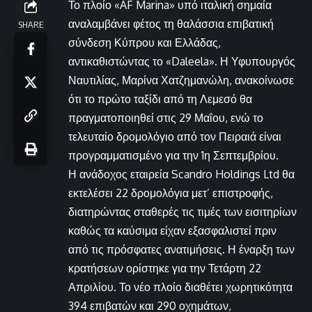
Το πλοίο «AF Marina» υπό ιταλική σημαία
αναλαμβάνει φέτος τη θαλάσσια επιβατική
SHARE
σύνδεση Κύπρου και Ελλάδας,
αντικαθιστώντας το «Daleela». Η Υφυπουργός
Ναυτιλίας, Μαρίνα Χατζημανώλη, ανακοίνωσε
ότι το πρώτο ταξίδι από τη Λεμεσό θα
πραγματοποιηθεί στις 29 Μαΐου, ενώ το
τελευταίο δρομολόγιο από τον Πειραιά είναι
προγραμματισμένο για την 1η Σεπτεμβρίου.
Η ανάδοχος εταιρεία Scandro Holdings Ltd θα
εκτελέσει 22 δρομολόγια μετ’ επιστροφής,
διατηρώντας σταθερές τις τιμές των εισιτηρίων
καθώς τα καύσιμα είχαν εξασφαλιστεί πριν
από τις πρόσφατες ανατιμήσεις. Η έναρξη των
κρατήσεων ορίστηκε για την Τετάρτη 22
Απριλίου. Το νέο πλοίο διαθέτει χωρητικότητα
394 επιβατών και 290 οχημάτων,