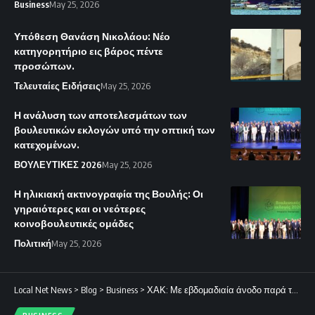
Business
May 25, 2026
Υπόθεση Θανάση Νικολάου: Νέο
κατηγορητήριο εις βάρος πέντε
προσώπων.
Τελευταίες Ειδήσεις
May 25, 2026
Η ανάλυση των αποτελεσμάτων των
βουλευτικών εκλογών υπό την οπτική των
κατεχομένων.
ΒΟΥΛΕΥΤΙΚΕΣ 2026
May 25, 2026
Η ηλικιακή ακτινογραφία της Βουλής: Οι
γηραιότερες και οι νεότερες
κοινοβουλευτικές ομάδες
Πολιτική
May 25, 2026
Local Net News
>
Blog
>
Business
>
ΧΑΚ: Με εβδομαδιαία άνοδο παρά την πτώση της Μ. Πέμπτης