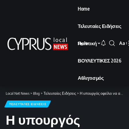
Home
Τελευταίες Ειδήσεις
Πολιτική
Aa
Sign In
Font
Resi
ΒΟΥΛΕΥΤΙΚΕΣ 2026
Αθλητισμός
Local Net News
>
Blog
>
Τελευταίες Ειδήσεις
>
Η υπουργός οφείλει να αποτρέψει κάθε ενδεχόμενο συγκάλυψης
ΤΕΛΕΥΤΑΊΕΣ ΕΙΔΉΣΕΙΣ
Η υπουργός