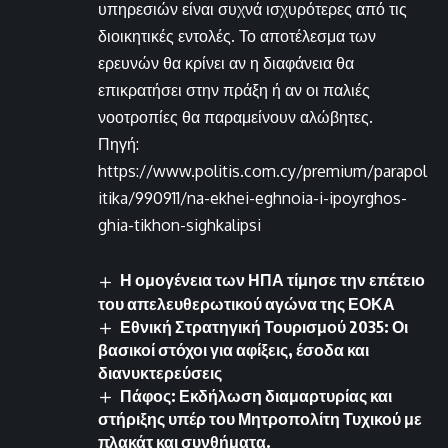
υπηρεσιών είναι συχνά ισχυρότερες από τις
διοικητικές εντολές. Το αποτέλεσμα των
ερευνών θα κρίνει αν η διαφάνεια θα
επικρατήσει στην πράξη ή αν οι παλιές
νοοτροπίες θα παραμείνουν αλώβητες.
Πηγή:
https://www.politis.com.cy/premium/parapol
itika/990911/na-ekhei-eghnoia-i-ipoyrghos-
ghia-tikhon-sighkalipsi
Η ομογένεια των ΗΠΑ τίμησε την επέτειο
του απελευθερωτικού αγώνα της ΕΟΚΑ
Εθνική Στρατηγική Τουρισμού 2035: Οι
βασικοί στόχοι για αφίξεις, έσοδα και
διανυκτερεύσεις
Πάφος: Εκδήλωση διαμαρτυρίας και
στήριξης υπέρ του Μητροπολίτη Τυχικού με
πλακάτ και συνθήματα.