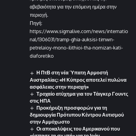
αβεβαιότητα για την επόμενη ημέρα στην
περιοχή.
Πηγή:
https://www.sigmalive.com/news/internatio
nal/1306031/tramp-ghia-auksisi-timwn-
petrelaioy-mono-ilithioi-tha-nomizan-kati-
diaforetiko
Η ΠτΒ στη νέα Ύπατη Αρμοστή
Αυστραλίας: «Η Κύπρος αποτελεί πυλώνα
ασφάλειας στην περιοχή»
Τροχαίο ατύχημα για τον Τάιγκερ Γουντς
στις ΗΠΑ
Προκήρυξη προσφορών για τη
δημιουργία Πρότυπου Κέντρου Αυτισμού
στην Αμμόχωστο
Οι αποκαλύψεις του Αμερικανού που
«έσπασε τη σιωπή» για το Ιράν