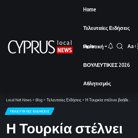
Home
Τελευταίες Ειδήσεις
Πολιτική
Aa
Sign In
Font
Resi
ΒΟΥΛΕΥΤΙΚΕΣ 2026
Αθλητισμός
Local Net News
>
Blog
>
Τελευταίες Ειδήσεις
>
Η Τουρκία στέλνει βοήθεια στο Ιράν
ΤΕΛΕΥΤΑΊΕΣ ΕΙΔΉΣΕΙΣ
Η Τουρκία στέλνει