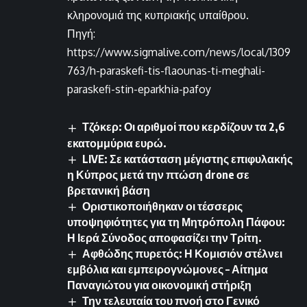
κληρονομιά της κυπριακής υπαίθρου.
Πηγή:
https://www.sigmalive.com/news/local/1309
763/h-paraskefi-tis-flaounas-ti-meghali-
paraskefi-stin-eparkhia-pafoy
Τζόκερ: Οι αριθμοί που κερδίζουν τα 2,6
εκατομμύρια ευρώ.
LIVE: Σε κατάσταση μέγιστης επιφυλακής
η Κύπρος μετά την πτώση drone σε
βρετανική βάση
Οριστικοποιήθηκαν οι τέσσερις
υποψηφιότητες για τη Μητρόπολη Πάφου:
Η Ιερά Σύνοδος αποφασίζει την Τρίτη.
Αφθώδης πυρετός: Η Κομισιόν στέλνει
εμβόλια και εμπειρογνώμονες – Αίτημα
Παναγιώτου για οικονομική στήριξη
Την τελευταία του πνοή στο Γενικό