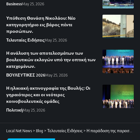
Business
May 25, 2026
Υπόθεση Θανάση Νικολάου: Νέο
κατηγορητήριο εις βάρος πέντε
προσώπων.
Τελευταίες Ειδήσεις
May 25, 2026
Η ανάλυση των αποτελεσμάτων των
βουλευτικών εκλογών υπό την οπτική των
κατεχομένων.
ΒΟΥΛΕΥΤΙΚΕΣ 2026
May 25, 2026
Η ηλικιακή ακτινογραφία της Βουλής: Οι
γηραιότερες και οι νεότερες
κοινοβουλευτικές ομάδες
Πολιτική
May 25, 2026
Local Net News
>
Blog
>
Τελευταίες Ειδήσεις
>
Η παράδοση της παρασκευής φλαούνας τη Μεγάλη Παρασκευή στην επαρχία Πάφου