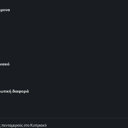
όμενα
ριακό
ρωτική διαφορά
ας πενταμερούς στο Κυπριακό