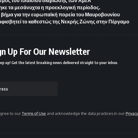
μός του πλαισίου διαβίωσης των ΑμεΑ
ε τα μεσάνυχτα η προεκλογική περίοδος.
 βήμα για την ευρωπαϊκή πορεία του Μαυροβουνίου
μφισβητεί το καθεστώς της Νεκρής Ζώνης στην Πέργαμο
gn Up For Our Newsletter
ep up! Get the latest breaking news delivered straight to your inbox.
agree to our
Terms of Use
and acknowledge the data practices in our
Privacy