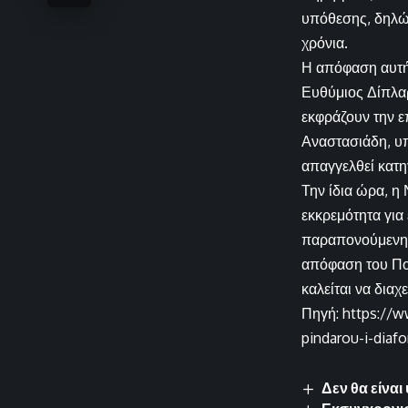
υπόθεσης, δηλών
χρόνια.
Η απόφαση αυτή
Ευθύμιος Δίπλαρ
εκφράζουν την ε
Αναστασιάδη, υπ
απαγγελθεί κατη
Την ίδια ώρα, η
εκκρεμότητα για
παραπονούμενη. 
απόφαση του Πο
καλείται να διαχ
Πηγή: https://w
pindarou-i-diaf
Δεν θα είνα