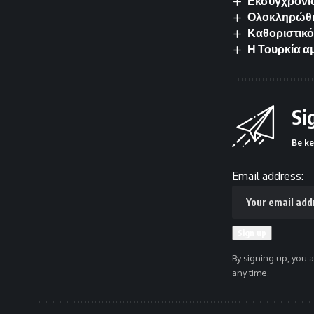
Εκσυγχρονισ
Ολοκληρώθηκ
Καθοριστικό
Η Τουρκία α
Si
Be ke
Email address:
By signing up, you 
any time.