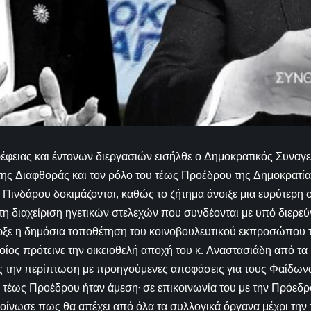
φειας και έντονων διεργασιών εισήλθε ο Δημοκρατικός Συναγε
της Διαφθοράς και τον ρόλο του τέως Προέδρου της Δημοκρατία
 Πινδάρου δοκιμάζονται, καθώς το ζήτημα άνοιξε μια ευρύτερη 
 τη διαχείριση ηγετικών στελεχών που συνδέονται με υπό διερε
ρξε η δημόσια τοποθέτηση του κοινοβουλευτικού εκπροσώπου
οίος πρότεινε την οικειοθελή αποχή του κ. Αναστασιάδη από τα
ς την περίπτωση με προηγούμενες αποφάσεις για τους Φαίδωνα
 τέως Προέδρου ήταν άμεση· σε επικοινωνία του με την Πρόεδρ
οίνωσε πως θα απέχει από όλα τα συλλογικά όργανα μέχρι την