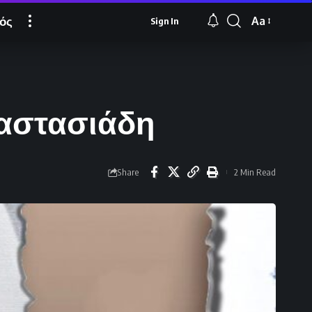
ός
Aa
Sign In
Font
Resizer
ναστασιάδη
Share
2 Min Read