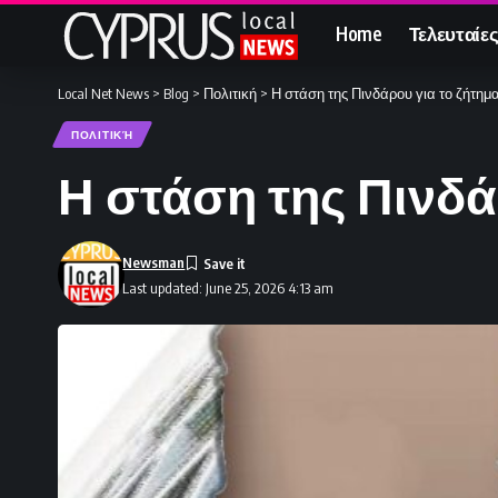
Home
Τελευταίες
Local Net News
>
Blog
>
Πολιτική
>
Η στάση της Πινδάρου για το ζήτη
ΠΟΛΙΤΙΚΉ
Η στάση της Πινδά
Newsman
Last updated: June 25, 2026 4:13 am