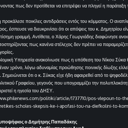
οντας πως δεν προτίθεται να επιτρέψει να πληγεί η παράταξη 
 προκάλεσε ποικίλες αντιδράσεις εντός του κόμματος. Ο αναπ
ος, έσπευσε να διευκρινίσει ότι οι απόψεις του κ. Δημητρίου ε
πίσημη γραμμή. Αντίθετα, ο Χάρης Γεωργιάδης διαφώνησε ανοι
οστηρίζοντας πως κανένα στέλεχος δεν πρέπει να παραμερίζετα
γορίες.
 Νομική Υπηρεσία ανακοίνωσε πως η υπόθεση του Νίκου Σύκα θ
 έναν χρόνο, λόγω αδυναμίας προώθησης ποινικής δίωξης ελλεί
Σημειώνεται ότι ο κ. Σύκας είχε ήδη αφαιρεθεί από το ψηφοδέλ
λιτικού Γραφείου, γεγονός που υπογραμμίζει την πολυπλοκότ
ειριστεί η ηγεσία του ΔΗΣΥ.
ww.philenews.com/politiki/article/1737710/pos-vlepoun-to-th
oretikes-scholes-skepsis-ke-i-apofasi-tou-na-diefkolini-to-k
ι υποψήφιος ο Δημήτρης Παπαδάκης