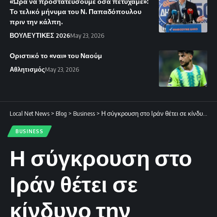
«Ώρα να προστατεύσουμε όσα πετύχαμε»:
Το τελικό μήνυμα του Ν. Παπαδόπουλου
πριν την κάλπη.
ΒΟΥΛΕΥΤΙΚΕΣ 2026
May 23, 2026
Οριστικό το «ναι» του Ναούμ
Αθλητισμός
May 23, 2026
Local Net News
>
Blog
>
Business
>
Η σύγκρουση στο Ιράν θέτει σε κίνδυνο την παγκόσμια οικονομική ανάπτυξη.
BUSINESS
Η σύγκρουση στο
Ιράν θέτει σε
κίνδυνο την