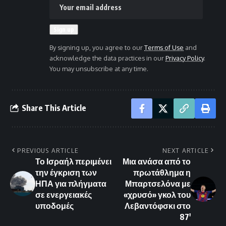
By signing up, you agree to our
Terms of Use
and
acknowledge the data practices in our
Privacy Policy
.
You may unsubscribe at any time.
Share This Article
PREVIOUS ARTICLE
NEXT ARTICLE
Το Ισραήλ περιμένει
Μια ανάσα από το
την έγκριση των
πρωτάθλημα η
ΗΠΑ για πλήγματα
Μπαρτσελόνα με
σε ενεργειακές
«χρυσό» γκολ του
υποδομές
Λεβαντόφσκι στο
87′