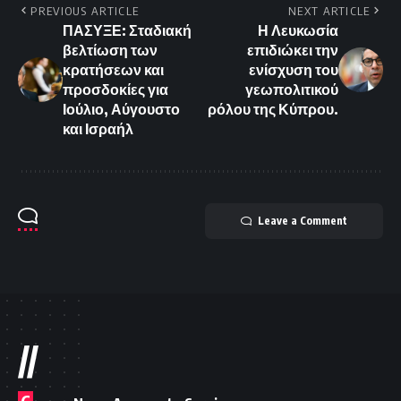
PREVIOUS ARTICLE
NEXT ARTICLE
ΠΑΣΥΞΕ: Σταδιακή
Η Λευκωσία
βελτίωση των
επιδιώκει την
κρατήσεων και
ενίσχυση του
προσδοκίες για
γεωπολιτικού
Ιούλιο, Αύγουστο
ρόλου της Κύπρου.
και Ισραήλ
Leave a Comment
//