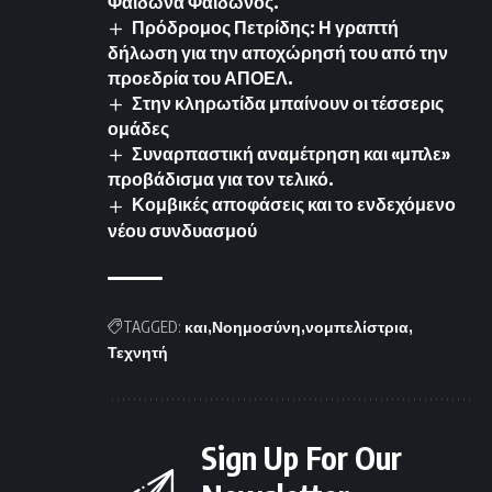
Φαίδωνα Φαίδωνος.
Πρόδρομος Πετρίδης: Η γραπτή
δήλωση για την αποχώρησή του από την
προεδρία του ΑΠΟΕΛ.
Στην κληρωτίδα μπαίνουν οι τέσσερις
ομάδες
Συναρπαστική αναμέτρηση και «μπλε»
προβάδισμα για τον τελικό.
Κομβικές αποφάσεις και το ενδεχόμενο
νέου συνδυασμού
TAGGED:
και
Νοημοσύνη
νομπελίστρια
Τεχνητή
Sign Up For Our