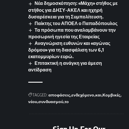
Νέα δημοσκόπηση: «Μάχη» στήθος με
στήθος για ΔΗΣΥ-ΑΚΕΛ και ηχηρή
δυσαρέσκεια για τη Συμπολίτευση.
Παίκτης του ΑΠΟΕΛ ο Παπαδόπουλος
Τα πρόσωπα που αναλαμβάνουν την
προσωρινή ηγεσία της Εταιρείας
Αναγνώριση ευθυνών και «αγώνας
δρόμου» για τη διασφάλιση των 6,1
εκατομμυρίων ευρώ.
Επιτακτική η ανάγκη για άμεση
αντίδραση
TAGGED:
αποφάσεις
ενδεχόμενο
και
Κομβικές
νέου
συνδυασμού
το