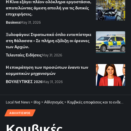
Η Κίνα εξάγει πλέον ολόκληρα εργοστάσια,
αποτελώντας άμεση απειλή για τις δυτικές
επιχειρήσεις.
Business
May 31, 2026
Ξυλοφάγου: Στρατιωτικό όπλο εντοπίστηκε
στη θάλασσα – Σε πλήρη εξέλιξη οι έρευνες
των Αρχών.
Τελευταίες Ειδήσεις
May 31, 2026
Η επικράτηση των προσώπων έναντι των
κομματικών μηχανισμών
ΒΟΥΛΕΥΤΙΚΕΣ 2026
May 31, 2026
Local Net News
>
Blog
>
Αθλητισμός
>
Κομβικές αποφάσεις και το ενδεχόμενο νέου συνδυασμού
ΑΘΛΗΤΙΣΜΌΣ
Κομβικές