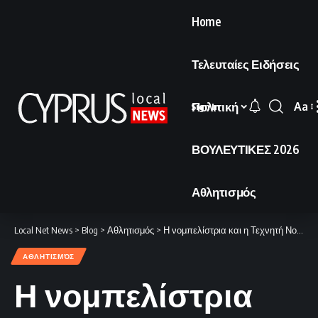
Home
Τελευταίες Ειδήσεις
Πολιτική
Aa
Sign In
Font
Resi
ΒΟΥΛΕΥΤΙΚΕΣ 2026
Αθλητισμός
Local Net News
>
Blog
>
Αθλητισμός
>
Η νομπελίστρια και η Τεχνητή Νοημοσύνη.
ΑΘΛΗΤΙΣΜΌΣ
Η νομπελίστρια