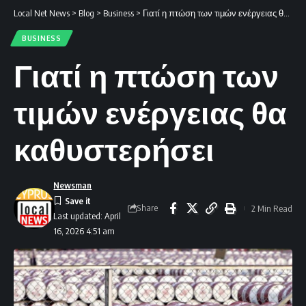
Local Net News
>
Blog
>
Business
>
Γιατί η πτώση των τιμών ενέργειας θα καθυστερήσει
BUSINESS
Γιατί η πτώση των
τιμών ενέργειας θα
καθυστερήσει
Newsman
Share
2 Min Read
Last updated: April
16, 2026 4:51 am