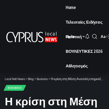
Home
Τελευταίες Ειδήσεις
Πολιτική
Aa
Sign In
Font
Resi
ΒΟΥΛΕΥΤΙΚΕΣ 2026
Αθλητισμός
Local Net News
>
Blog
>
Business
>
Η κρίση στη Μέση Ανατολή επηρεάζει αρνητικά τους οίκους ειδών πολυτελείας.
BUSINESS
Η κρίση στη Μέση