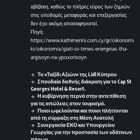
αβέβαιη, καθώς το πλήρες εύρος των ζημιών
στις υποδομές μεταφοράς και επεξεργασίας
δεν έχει ακόμη αποσαφηνιστεί.
Πηγή:
https://www.kathimerini.com.cy/gr/oikonomi
ki/oikonomia/giati-oi-times-energeias-tha-
argisoyn-na-ypoxorisoyn
Το «Ταξίδι Αξιών» της Lidl Κύπρου
Σπουδαία διεθνής διάκριση για το Cap St
Georges Hotel & Resort.
Η κυβέρνηση περνά στην αντεπίθεση
για τις απώλειες στον τουρισμό.
Ποιοι ωφελούνται και ποιοι πλήττονται
από τη σύρραξη στη Μέση Ανατολή
Συνεργασία ΕΚΟ και Υπουργείου
Γεωργίας για την προστασία των υδάτινων
πόρων.