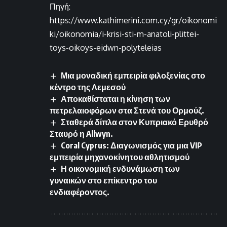
Πηγή:
https://www.kathimerini.com.cy/gr/oikonomi
ki/oikonomia/i-krisi-sti-m-anatoli-plittei-
toys-oikoys-eidwn-polyteleias
Μια μοναδική εμπειρία φιλοξενίας στο
κέντρο της Λεμεσού
Αποκαθίσταται η κίνηση των
πετρελαιοφόρων στα Στενά του Ορμούζ.
Σταθερά δίπλα στον Κυπριακό Ερυθρό
Σταυρό η Allwyn.
Coral Cyprus: Διαγωνισμός για μια VIP
εμπειρία μηχανοκίνητου αθλητισμού
Η οικονομική ενδυνάμωση των
γυναικών στο επίκεντρο του
ενδιαφέροντος.