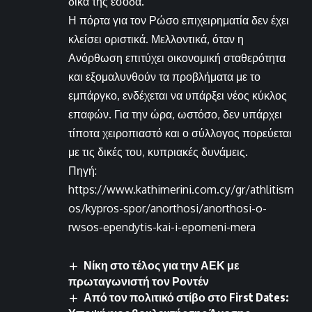
δικά της έσοδα.
Η πόρτα για τον Ρώσο επιχειρηματία δεν έχει
κλείσει οριστικά. Μελλοντικά, όταν η
Ανόρθωση επιτύχει οικονομική σταθερότητα
και εξομαλυνθούν τα προβλήματα με το
εμπάργκο, ενδέχεται να υπάρξει νέος κύκλος
επαφών. Για την ώρα, ωστόσο, δεν υπάρχει
τίποτα χειροπιαστό και ο σύλλογος πορεύεται
με τις δικές του, κυπριακές δυνάμεις.
Πηγή:
https://www.kathimerini.com.cy/gr/athlitism
os/kypros-spor/anorthosi/anorthosi-o-
rwsos-ependytis-kai-i-epomeni-mera
Νίκη στο τέλος για την ΑΕΚ με
πρωταγωνιστή τον Ροντέν
Από τον πολιτικό στίβο στο First Dates: