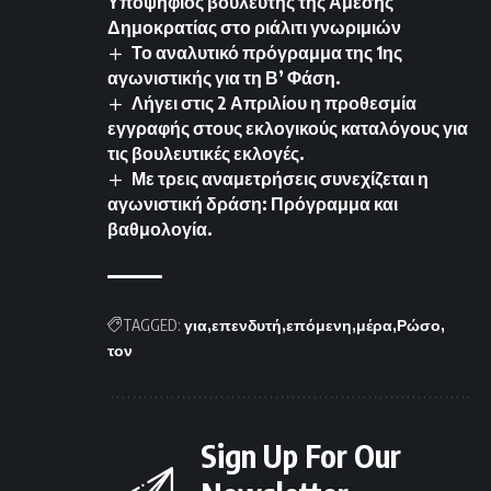
Υποψήφιος βουλευτής της Άμεσης
Δημοκρατίας στο ριάλιτι γνωριμιών
Το αναλυτικό πρόγραμμα της 1ης
αγωνιστικής για τη Β’ Φάση.
Λήγει στις 2 Απριλίου η προθεσμία
εγγραφής στους εκλογικούς καταλόγους για
τις βουλευτικές εκλογές.
Με τρεις αναμετρήσεις συνεχίζεται η
αγωνιστική δράση: Πρόγραμμα και
βαθμολογία.
TAGGED:
για
επενδυτή
επόμενη
μέρα
Ρώσο
τον
Sign Up For Our