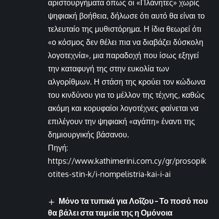
αριστουργήματα όπως οι «Πλάνητες» χωρίς
ψηφιακή βοήθεια, δήλωσε ότι αυτό θα είναι το
τελευταίο της μυθιστόρημα. Η ίδια θεωρεί ότι
«ο κόσμος δεν θέλει πια να διαβάζει δύσκολη
λογοτεχνία», μια παραδοχή που ίσως εξηγεί
την καταφυγή της στην ευκολία των
αλγορίθμων. Η στάση της κρούει τον κώδωνα
του κινδύνου για το μέλλον της τέχνης, καθώς
ακόμη και κορυφαίοι λογοτέχνες φαίνεται να
επιλέγουν την ψηφιακή «αγάπη» έναντι της
δημιουργικής βάσανου.
Πηγή:
https://www.kathimerini.com.cy/gr/prosopik
otites-stin-k/i-nompelistria-kai-i-ai
Μόνο τα τυπικά για Λοΐζου – Το ποσό που
θα βάλει στα ταμεία της η Ομόνοια