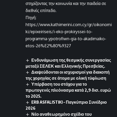
στηρίζοντας την κοινωνία και την παιδεία σε
διεθνές επίπεδο.
Πηγή:
https://www.kathimerini.com.cy/gr/oikonomi
ki/epixeiriseis/i-eko-prokiryssei-to-
programma-ypotrofiwn-gia-to-akadimaiko-
etos-26%E2%80%9327
Ενδυνάμωση της θεσμικής συνεργασίας
μεταξύ ΣΕΛΕΚ και Ελληνικής Πρεσβείας.
Διαψεύδονται οι ισχυρισμοί για διακοπή
της χορηγίας σε άτομα με ολική τύφλωση
Υπέρβαση του στόχου για το
πρωτογενές πλεόνασμα κατά 2,9 δισ. ευρώ
το 2025.
ERB ASFALISTIKI – Παγκύπριο Συνέδριο
2026
Νέο αναθεωρημένο σχέδιο του