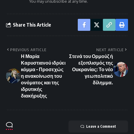
You may unsubscribe at any time.
Share This Article
PREVIOUS ARTICLE
NEXT ARTICLE
Η Μαρία
Στενά του Ορμούζ ή
Καρυστιανού ιδρύει
εξοπλισμός της
κόμμα – Προσεχώς
Ουκρανίας: Το νέο
η ανακοίνωση του
γεωπολιτικό
ονόματος και της
δίλημμα.
ιδρυτικής
διακήρυξης
Leave a Comment