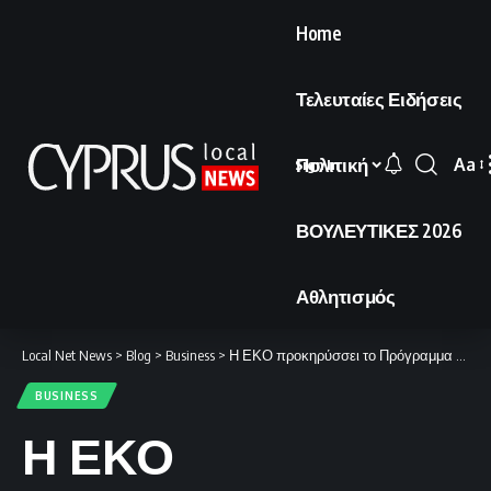
Home
Τελευταίες Ειδήσεις
Πολιτική
Aa
Sign In
Font
Resi
ΒΟΥΛΕΥΤΙΚΕΣ 2026
Αθλητισμός
Local Net News
>
Blog
>
Business
>
Η ΕΚΟ προκηρύσσει το Πρόγραμμα Υποτροφιών για το ακαδημαϊκό έτος 2026–2027.
BUSINESS
Η ΕΚΟ