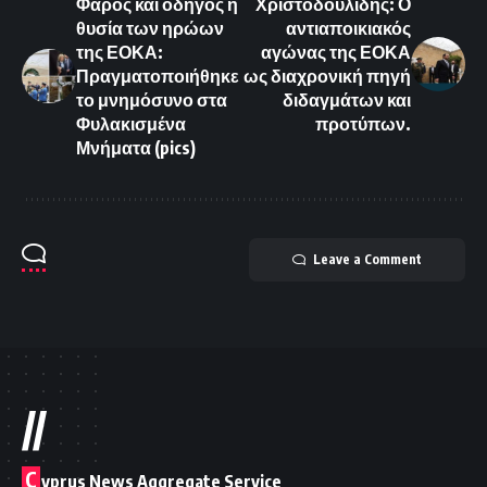
Φάρος και οδηγός η
Χριστοδουλίδης: Ο
θυσία των ηρώων
αντιαποικιακός
της ΕΟΚΑ:
αγώνας της ΕΟΚΑ
Πραγματοποιήθηκε
ως διαχρονική πηγή
το μνημόσυνο στα
διδαγμάτων και
Φυλακισμένα
προτύπων.
Μνήματα (pics)
Leave a Comment
//
C
yprus News Aggregate Service