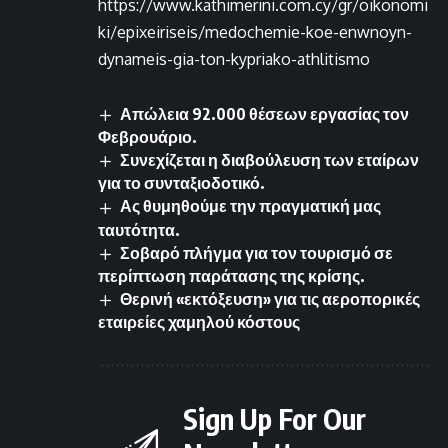
https://www.kathimerini.com.cy/gr/oikonomi
ki/epixeiriseis/medochemie-koe-enwnoyn-
dynameis-gia-ton-kypriako-athlitismo
Απώλεια 92.000 θέσεων εργασίας τον
Φεβρουάριο.
Συνεχίζεται η διαβούλευση των εταίρων
για το συνταξιοδοτικό.
Ας θυμηθούμε την πραγματική μας
ταυτότητα.
Σοβαρό πλήγμα για τον τουρισμό σε
περίπτωση παράτασης της κρίσης.
Θερινή «εκτόξευση» για τις αεροπορικές
εταιρείες χαμηλού κόστους
Sign Up For Our