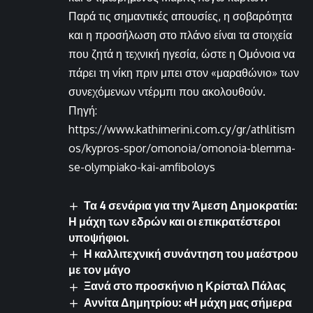
Παρά τις σημαντικές απουσίες, η σοβαρότητα
και η προσήλωση στο πλάνο είναι τα στοιχεία
που ζητά η τεχνική ηγεσία, ώστε η Ομόνοια να
πάρει τη νίκη πριν μπει στον «μαραθώνιο» των
συνεχόμενων ντέρμπι που ακολουθούν.
Πηγή:
https://www.kathimerini.com.cy/gr/athlitism
os/kypros-spor/omonoia/omonoia-blemma-
se-olympiako-kai-amfiboloys
Τα 4 σενάρια για την Άμεση Δημοκρατία:
Η μάχη των εδρών και οι επικρατέστεροι
υποψήφιοι.
Η καλλιτεχνική συνάντηση του μαέστρου
με τον μάγο
Ξανά στο προσκήνιο η Κρίσταλ Πάλας
Αννίτα Δημητρίου: «Η μάχη μας σήμερα