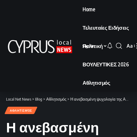
Home
Τελευταίες Ειδήσεις
Πολιτική
Aa
Sign In
Font
Resi
ΒΟΥΛΕΥΤΙΚΕΣ 2026
Αθλητισμός
Local Net News
>
Blog
>
Αθλητισμός
>
Η ανεβασμένη ψυχολογία της ΑΕΚ και τα σημεία που απαιτούν προσοχή.
ΑΘΛΗΤΙΣΜΌΣ
Η ανεβασμένη