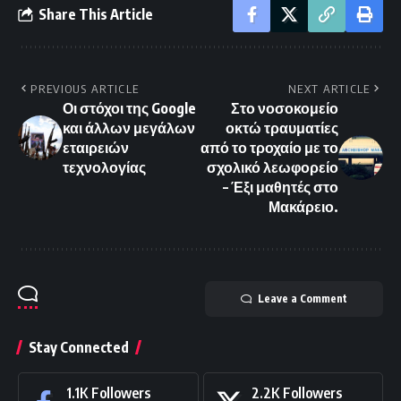
Share This Article
PREVIOUS ARTICLE
NEXT ARTICLE
Οι στόχοι της Google
Στο νοσοκομείο
και άλλων μεγάλων
οκτώ τραυματίες
εταιρειών
από το τροχαίο με το
τεχνολογίας
σχολικό λεωφορείο
– Έξι μαθητές στο
Μακάρειο.
Leave a Comment
Stay Connected
1.1K
Followers
2.2K
Followers