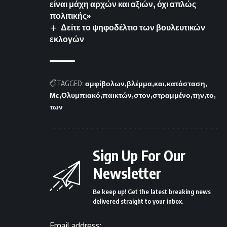
είναι μάχη αρχών και αξιών, όχι απλώς
πολιτικής»
Δείτε το ψηφοδέλτιο των βουλευτικών
εκλογών
TAGGED:
αμφίβολων
βλέμμα
και
κατάσταση
Με
Ολυμπιακό
παικτών
στον
στραμμένο
την
το
των
Sign Up For Our
Newsletter
Be keep up! Get the latest breaking news
delivered straight to your inbox.
Email address: