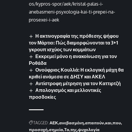
os/kypros-spor/aek/kristal-palas-i-
anebasmeni-psyxologia-kai-ti-prepei-na-
prosexei-i-aek
Η ακτινογραφία της πρόθεσης ψήφου
τον Μάρτιο: Πώς διαμορφώνονται τα 3+1
γκρουπ ισχύος των κομμάτων
Εκκρεμεί μόνο η ανακοίνωση για τον
Ροθάδα
Ονούφριος Κουλλά: Η εκλογική μάχη θα
κριθεί ανάμεσα σε ΔΗΣΥ και ΑΚΕΛ
Αντίστροφη μέτρηση για τον Καττιρτζή
Απολογισμός και μελλοντικές
προσδοκίες
TAGGED:
ΑΕΚ
ανεβασμένη
απαιτούν
και
που
προσοχή
σημεία
Τα
της
ψυχολογία