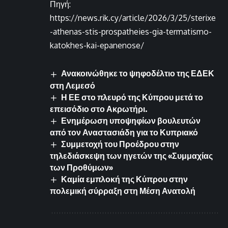
Πηγή:
https://news.rik.cy/article/2026/3/25/sterixe
-athenas-stis-prospatheies-gia-termatismo-
katokhes-kai-epanenose/
Ανακοινώθηκε το ψηφοδέλτιο της ΕΔΕΚ
στη Λεμεσό
Η ΕΕ στο πλευρό της Κύπρου μετά το
επεισόδιο στο Ακρωτήρι.
Ενημέρωση υποψηφίων βουλευτών
από τον Αναστασιάδη για το Κυπριακό
Συμμετοχή του Προέδρου στην
τηλεδιάσκεψη των ηγετών της «Συμμαχίας
των Προθύμων»
Καμία εμπλοκή της Κύπρου στην
πολεμική σύρραξη στη Μέση Ανατολή