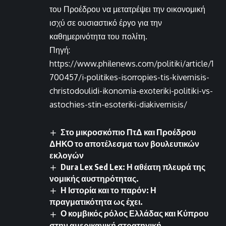
του Προέδρου να μετατρέψει την οικονομική
ισχύ σε ουσιαστικό έργο για την
καθημερινότητα του πολίτη.
Πηγή:
https://www.philenews.com/politiki/article/1
700457/i-politikes-isorropies-tis-kivernisis-
christodoulidi-ikonomia-exoteriki-politiki-vs-
astochies-stin-esoteriki-diakivernisis/
Στο μικροσκόπιο ΠτΔ και Προέδρου
ΔΗΚΟ το αποτέλεσμα των βουλευτικών
εκλογών
Dura Lex Sed Lex: Η αθέατη πλευρά της
νομικής αυστηρότητας.
Η Ιστορία και το παρόν: Η
πραγματικότητα ως έχει.
Ο κομβικός ρόλος Ελλάδας και Κύπρου
στην αμερικανική στρατηγική.