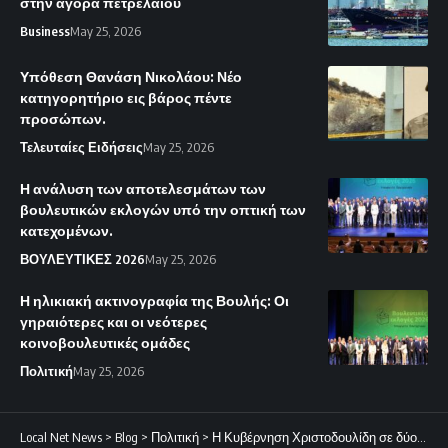
στην αγορά πετρελαίου
Business
May 25, 2026
Υπόθεση Θανάση Νικολάου: Νέο
κατηγορητήριο εις βάρος πέντε
προσώπων.
Τελευταίες Ειδήσεις
May 25, 2026
Η ανάλυση των αποτελεσμάτων των
βουλευτικών εκλογών υπό την οπτική των
κατεχομένων.
ΒΟΥΛΕΥΤΙΚΕΣ 2026
May 25, 2026
Η ηλικιακή ακτινογραφία της Βουλής: Οι
γηραιότερες και οι νεότερες
κοινοβουλευτικές ομάδες
Πολιτική
May 25, 2026
Local Net News
>
Blog
>
Πολιτική
>
Η Κυβέρνηση Χριστοδουλίδη σε δύο ταχύτητες: Επιτυχίες σε οικονομία και εξωτερική πολιτική έναντι εσωτερικών αστοχιών.