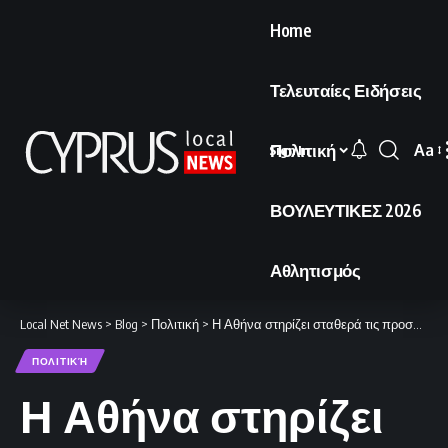
Home
Τελευταίες Ειδήσεις
Πολιτική
Aa
Sign In
Font
Resi
ΒΟΥΛΕΥΤΙΚΕΣ 2026
Αθλητισμός
Local Net News
>
Blog
>
Πολιτική
>
Η Αθήνα στηρίζει σταθερά τις προσπάθειες για τερματισμό της κατοχής και επανένωση της Κύπρου.
ΠΟΛΙΤΙΚΉ
Η Αθήνα στηρίζει