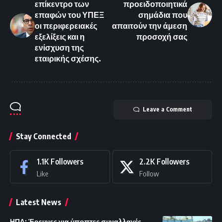
επίκεντρο των
προειδοποιητικά
επαφών του ΥΠΕΞ
σημάδια που
οι περιφερειακές
απαιτούν την άμεση
εξελίξεις και η
προσοχή σας
ενίσχυση της
εταιρικής σχέσης.
Leave a Comment
Stay Connected
1.1K
Followers
2.2K
Followers
Like
Follow
Latest News
ΗΠΑ: Έρευνες για ύποπτες συναλλαγές