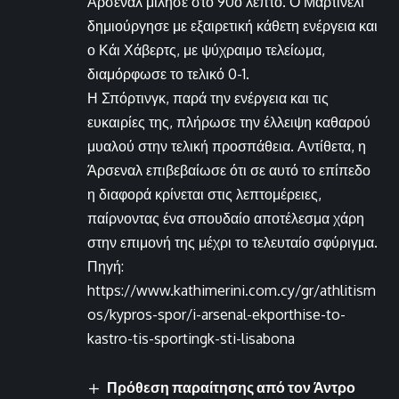
Άρσεναλ μίλησε στο 90ο λεπτό. Ο Μαρτινέλι
δημιούργησε με εξαιρετική κάθετη ενέργεια και
ο Κάι Χάβερτς, με ψύχραιμο τελείωμα,
διαμόρφωσε το τελικό 0-1.
Η Σπόρτινγκ, παρά την ενέργεια και τις
ευκαιρίες της, πλήρωσε την έλλειψη καθαρού
μυαλού στην τελική προσπάθεια. Αντίθετα, η
Άρσεναλ επιβεβαίωσε ότι σε αυτό το επίπεδο
η διαφορά κρίνεται στις λεπτομέρειες,
παίρνοντας ένα σπουδαίο αποτέλεσμα χάρη
στην επιμονή της μέχρι το τελευταίο σφύριγμα.
Πηγή:
https://www.kathimerini.com.cy/gr/athlitism
os/kypros-spor/i-arsenal-ekporthise-to-
kastro-tis-sportingk-sti-lisabona
Πρόθεση παραίτησης από τον Άντρο