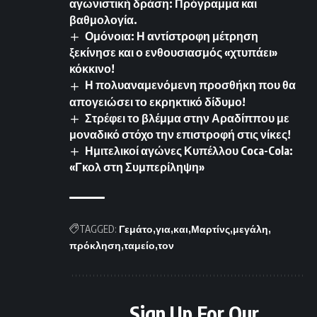
αγωνιστική δράση: Πρόγραμμα και
βαθμολογία.
Ομόνοια: Η αντίστροφη μέτρηση
ξεκίνησε και ο ενθουσιασμός «χτυπάει»
κόκκινο!
Η πολυαναμενόμενη προσθήκη που θα
απογειώσει το εκρηκτικό δίδυμο!
Στρέφει το βλέμμα στην Αραδίππου με
μοναδικό στόχο την επιστροφή στις νίκες!
Ημιτελικοί αγώνες Κυπέλλου Coca-Cola:
«Γκολ στη Συμπερίληψη»
TAGGED:
Γεμάτο
για
και
Μαρτίνς
μεγάλη
πρόκληση
ταμείο
τον
Sign Up For Our