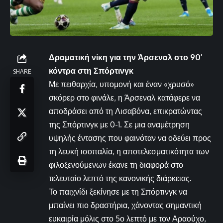
Δραματική νίκη για την Άρσεναλ στο 90’
κόντρα στη Σπόρτινγκ
SHARE
Με πειθαρχία, υπομονή και έναν «χρυσό»
σκόρερ στο φινάλε, η Άρσεναλ κατάφερε να
αποδράσει από τη Λισαβόνα, επικρατώντας
της Σπόρτινγκ με 0-1. Σε μια αναμέτρηση
υψηλής έντασης που φαινόταν να οδεύει προς
τη λευκή ισοπαλία, η αποτελεσματικότητα των
φιλοξενούμενων έκανε τη διαφορά στο
τελευταίο λεπτό της κανονικής διάρκειας.
Το παιχνίδι ξεκίνησε με τη Σπόρτινγκ να
μπαίνει πιο δραστήρια, χάνοντας σημαντική
ευκαιρία μόλις στο 5ο λεπτό με τον Αραούχο,