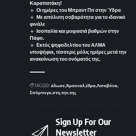
Καραπατάκη!
Οι ημέρες του Μπραντ Πιτ στην Ύδρα
Με απόλυτη σοβαρότητα για το ιδανικό
φινάλε
Ισοπαλία και μοιρασιά βαθμών στην
Πάφο.
Εκτός ψηφοδελτίου του ΑΛΜΑ
υποψήφια, τέσσερις μόλις ημέρες μετά την
ανακοίνωση του ονόματός της.
TAGGED:
άλωσε
Άρσεναλ
έδρα
Λισαβόνα
Σπόρτινγκ
στη
την
της
Sign Up For Our
Newsletter