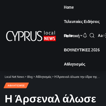
Home
Τελευταίες Ειδήσεις
Πολιτική
Aa
Sign In
Font
Resi
ΒΟΥΛΕΥΤΙΚΕΣ 2026
Αθλητισμός
Local Net News
>
Blog
>
Αθλητισμός
>
Η Άρσεναλ άλωσε την έδρα της Σπόρτινγκ στη Λισαβόνα.
ΑΘΛΗΤΙΣΜΌΣ
Η Άρσεναλ άλωσε