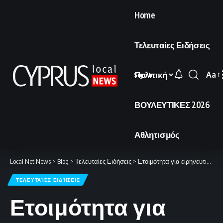
Home
Τελευταίες Ειδήσεις
Πολιτική
Aa
Sign In
Font
Resi
ΒΟΥΛΕΥΤΙΚΕΣ 2026
Αθλητισμός
Local Net News
>
Blog
>
Τελευταίες Ειδήσεις
>
Ετοιμότητα για ειρηνευτικές διαπραγματεύσεις με την Ουκρανία
ΤΕΛΕΥΤΑΊΕΣ ΕΙΔΉΣΕΙΣ
Ετοιμότητα για