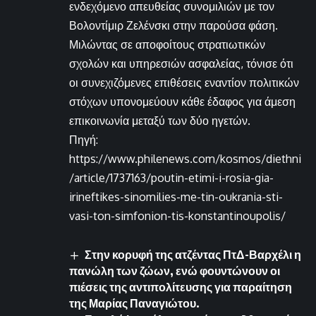
ενδεχόμενο απευθείας συνομιλιών με τον
Βολοντίμιρ Ζελένσκι στην παρούσα φάση.
Μιλώντας σε αποφοίτους στρατιωτικών
σχολών και υπηρεσιών ασφαλείας, τόνισε ότι
οι συνεχιζόμενες επιθέσεις εναντίον πολιτικών
στόχων υπονομεύουν κάθε έδαφος για άμεση
επικοινωνία μεταξύ των δύο ηγετών.
Πηγή:
https://www.philenews.com/kosmos/diethni
/article/1737163/poutin-etimi-i-rosia-gia-
irineftikes-sinomilies-me-tin-oukrania-sti-
vasi-ton-simfonion-tis-konstantinoupolis/
Στην κορυφή της ατζέντας ΠτΔ-Βαρχέλι η
πανώλη των ζώων, ενώ φουντώνουν οι
πιέσεις της αντιπολίτευσης για παραίτηση
της Μαρίας Παναγιώτου.