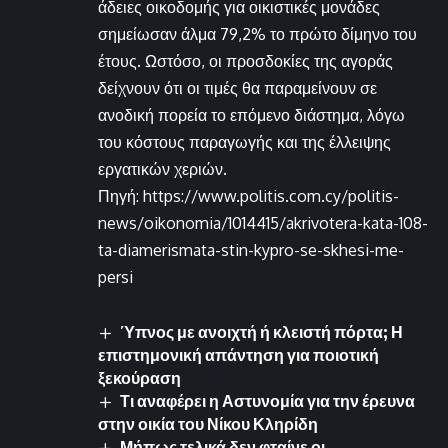
άδειες οικοδομής για οικιστικές μονάδες
σημείωσαν άλμα 79,2% το πρώτο δίμηνο του
έτους. Ωστόσο, οι προσδοκίες της αγοράς
δείχνουν ότι οι τιμές θα παραμείνουν σε
ανοδική πορεία το επόμενο διάστημα, λόγω
του κόστους παραγωγής και της έλλειψης
εργατικών χεριών.
Πηγή: https://www.politis.com.cy/politis-
news/oikonomia/1014415/akrivotera-kata-108-
ta-diamerismata-stin-kypro-se-skhesi-me-
persi
Ύπνος με ανοιχτή ή κλειστή πόρτα; Η
επιστημονική απάντηση για ποιοτική
ξεκούραση
Τι αναφέρει η Αστυνομία για την έρευνα
στην οικία του Νίκου Κληρίδη
Μήπως τελικά δεν φταίνε οι