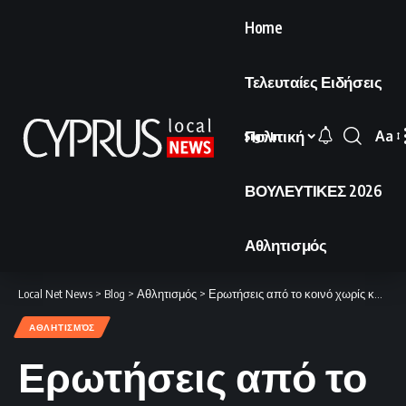
Home
Τελευταίες Ειδήσεις
Πολιτική
Aa
Sign In
Font
Resi
ΒΟΥΛΕΥΤΙΚΕΣ 2026
Αθλητισμός
Local Net News
>
Blog
>
Αθλητισμός
>
Ερωτήσεις από το κοινό χωρίς καμία προκαθορισμένη ατζέντα
ΑΘΛΗΤΙΣΜΌΣ
Ερωτήσεις από το