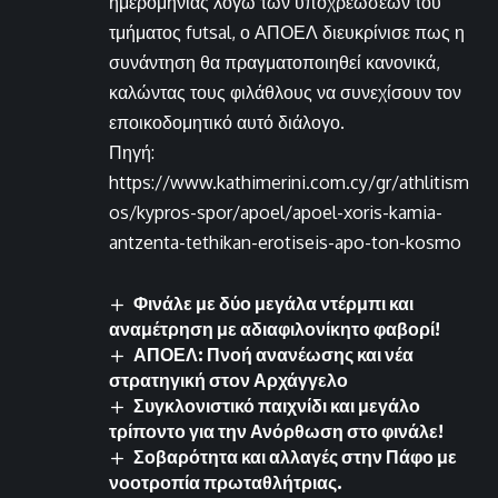
ημερομηνίας λόγω των υποχρεώσεων του
τμήματος futsal, ο ΑΠΟΕΛ διευκρίνισε πως η
συνάντηση θα πραγματοποιηθεί κανονικά,
καλώντας τους φιλάθλους να συνεχίσουν τον
εποικοδομητικό αυτό διάλογο.
Πηγή:
https://www.kathimerini.com.cy/gr/athlitism
os/kypros-spor/apoel/apoel-xoris-kamia-
antzenta-tethikan-erotiseis-apo-ton-kosmo
Φινάλε με δύο μεγάλα ντέρμπι και
αναμέτρηση με αδιαφιλονίκητο φαβορί!
ΑΠΟΕΛ: Πνοή ανανέωσης και νέα
στρατηγική στον Αρχάγγελο
Συγκλονιστικό παιχνίδι και μεγάλο
τρίποντο για την Ανόρθωση στο φινάλε!
Σοβαρότητα και αλλαγές στην Πάφο με
νοοτροπία πρωταθλήτριας.