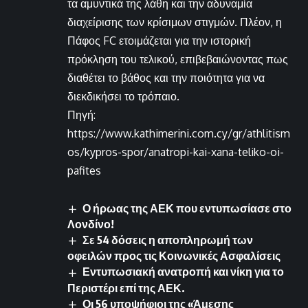
τα αμυντικά της λάθη και την αδυναμία
διαχείρισης των κρίσιμων στιγμών. Πλέον, η
Πάφος FC ετοιμάζεται για την ιστορική
πρόκληση του τελικού, επιβεβαιώνοντας πως
διαθέτει το βάθος και την ποιότητα για να
διεκδικήσει το τρόπαιο.
Πηγή:
https://www.kathimerini.com.cy/gr/athlitism
os/kypros-spor/anatropi-kai-xana-teliko-oi-
pafites
Ο ήρωας της ΑΕΚ που εντυπωσίασε στο
Λονδίνο!
Σε 54 δόσεις η αποπληρωμή των
οφειλών προς τις Κοινωνικές Ασφαλίσεις
Εντυπωσιακή ανατροπή και νίκη για το
Περιστέρι επί της ΑΕΚ.
Οι 56 υποψήφιοι της «Άμεσης