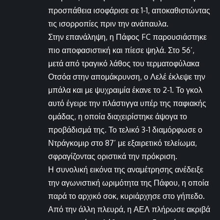
προσπάθεια ισοφάρισε σε 1-1, αποκαθιστώντας
τις ισορροπίες πριν την ανάπαυλα.
Στην επανάληψη, η Πάφος FC παρουσιάστηκε
πιο αποφασιστική και πίεσε ψηλά. Στο 56’,
μετά από τραγικό λάθος του τερματοφύλακα
Οτσόα στην απομάκρυνση, ο Λελέ έκλεψε την
μπάλα και με ψυχραιμία έκανε το 2-1. Το γκολ
αυτό έγειρε την πλάστιγγα υπέρ της παφιακής
ομάδας, η οποία διαχειρίστηκε άψογα το
προβάδισμά της. Το τελικό 3-1 διαμόρφωσε ο
Ντράγκομιρ στο 87’ με εξαιρετικό τελείωμα,
σφραγίζοντας οριστικά την πρόκριση.
Η συνολική εικόνα της αναμέτρησης ανέδειξε
την αγωνιστική ωριμότητα της Πάφου, η οποία
παρά το αρχικό σοκ, κυριάρχησε στο γήπεδο.
Από την άλλη πλευρά, η ΑΕΛ πλήρωσε ακριβά