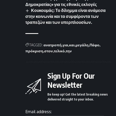
Δημοκρατίας» για τις εθνικές εκλογές
Κουκουμάς: Το δίλημμα είναι ανάμεσα
στην κοινωνία και τα συμφέροντα των
τραπεζών και των υπερπλουσίων.
TAGGED:
ανατροπή
για
και
μεγάλη
Πάφο
πρόκριση
στον
τελικό
την
Sign Up For Our
Newsletter
Be keep up! Get the latest breaking news
delivered straight to your inbox.
Email address: