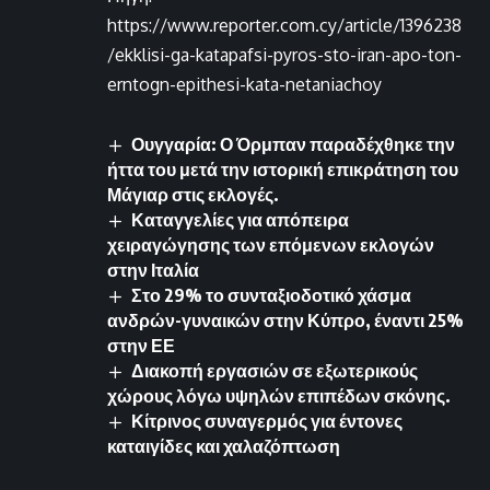
https://www.reporter.com.cy/article/1396238
/ekklisi-ga-katapafsi-pyros-sto-iran-apo-ton-
erntogn-epithesi-kata-netaniachoy
Ουγγαρία: Ο Όρμπαν παραδέχθηκε την
ήττα του μετά την ιστορική επικράτηση του
Μάγιαρ στις εκλογές.
Καταγγελίες για απόπειρα
χειραγώγησης των επόμενων εκλογών
στην Ιταλία
Στο 29% το συνταξιοδοτικό χάσμα
ανδρών-γυναικών στην Κύπρο, έναντι 25%
στην ΕΕ
Διακοπή εργασιών σε εξωτερικούς
χώρους λόγω υψηλών επιπέδων σκόνης.
Κίτρινος συναγερμός για έντονες
καταιγίδες και χαλαζόπτωση