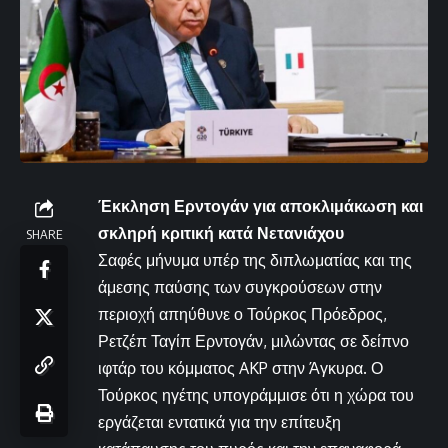
Έκκληση Ερντογάν για αποκλιμάκωση και
σκληρή κριτική κατά Νετανιάχου
SHARE
Σαφές μήνυμα υπέρ της διπλωματίας και της
άμεσης παύσης των συγκρούσεων στην
περιοχή απηύθυνε ο Τούρκος Πρόεδρος,
Ρετζέπ Ταγίπ Ερντογάν, μιλώντας σε δείπνο
ιφτάρ του κόμματος AKP στην Άγκυρα. Ο
Τούρκος ηγέτης υπογράμμισε ότι η χώρα του
εργάζεται εντατικά για την επίτευξη