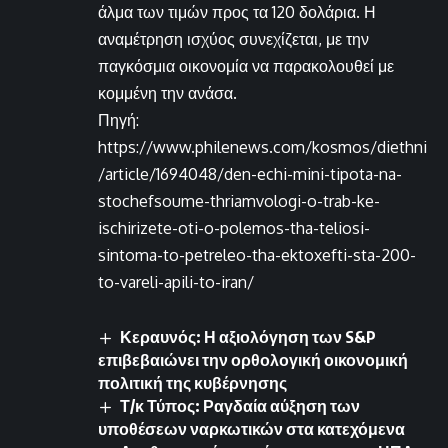
άλμα των τιμών προς τα 120 δολάρια. Η
αναμέτρηση ισχύος συνεχίζεται, με την
παγκόσμια οικονομία να παρακολουθεί με
κομμένη την ανάσα.
Πηγή:
https://www.philenews.com/kosmos/diethni
/article/1694048/den-echi-mini-tipota-na-
stochefsoume-thriamvologi-o-trab-ke-
ischirizete-oti-o-polemos-tha-teliosi-
sintoma-to-petreleo-tha-ektoxefti-sta-200-
to-vareli-apili-to-iran/
Κεραυνός: Η αξιολόγηση των S&P
επιβεβαιώνει την ορθολογική οικονομική
πολιτική της κυβέρνησης
Τ/κ Τύπος: Ραγδαία αύξηση των
υποθέσεων ναρκωτικών στα κατεχόμενα