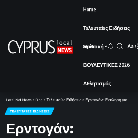
Home
Τελευταίες Ειδήσεις
Πολιτική
Aa
Sign In
Font
Resi
ΒΟΥΛΕΥΤΙΚΕΣ 2026
Αθλητισμός
Local Net News
>
Blog
>
Τελευταίες Ειδήσεις
>
Ερντογάν: Έκκληση για κατάπαυση του πυρός και δριμεία επίθεση κατά του Νετανιάχου.
ΤΕΛΕΥΤΑΊΕΣ ΕΙΔΉΣΕΙΣ
Ερντογάν: