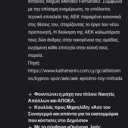
Ισπανός Miguel Méndez Fernández. Σύμφωνα
με την επίσημη ενημέρωση, το υπόλοιπο
τεχνικό επιτελείο της ΑΕΚ παραμένει κανονικά
στις θέσεις του, στηρίζοντας το έργο του νέου
προπονητή. Η διοίκηση της ΑΕΚ καλωσόρισε
τους δύο άνδρες στην οικογένεια της ομάδας,
ευχόμενη κάθε επιτυχία στην κοινή τους
πορεία.
Πηγή:
https://www.kathimerini.com.cy/gr/athlitism
os/kypros-spor/aek/aek-episimo-toy-rothada
Φουντώνει η μάχη του τίτλου: Νικητές
Απόλλων και ΑΠΟΕΛ.
Κουλλάς προς Μιχαηλίδη: «Άσε τον
Συναγερμό και απάντα για τα εκατομμύρια
που κόστισες στο Δημόσιο»
Με το σύνθημα «Ομόνοια, λαός,