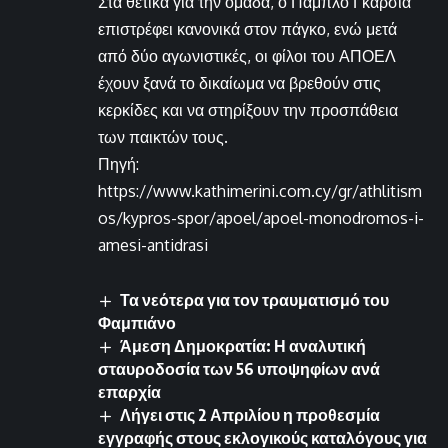
Στα θετικά για την ομάδα, ο Πάμπλο Γκαρσία
επιστρέφει κανονικά στον πάγκο, ενώ μετά
από δύο αγωνιστικές, οι φίλοι του ΑΠΟΕΛ
έχουν ξανά το δικαίωμα να βρεθούν στις
κερκίδες και να στηρίξουν την προσπάθεια
των παικτών τους.
Πηγή:
https://www.kathimerini.com.cy/gr/athlitism
os/kypros-spor/apoel/apoel-monodromos-i-
amesi-antidrasi
Τα νεότερα για τον τραυματισμό του
Φαμπιάνο
Άμεση Δημοκρατία: Η αναλυτική
σταυροδοσία των 56 υποψηφίων ανά
επαρχία
Λήγει στις 2 Απριλίου η προθεσμία
εγγραφής στους εκλογικούς καταλόγους για