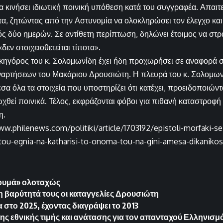
να κινήσει ιδιωτική ποινική υπόθεση κατά του συγγραφέα. Απαιτε
α, ζητώντας από την Αστυνομία να ολοκληρώσει τον έλεγχο και
ς δύο ημερών. Σε αντίθετη περίπτωση, δηλώνει έτοιμος να στρ
δεν στοιχειοθετείται τίποτα».
κηγόρος του κ. Σολομωνίδη έχει ήδη προχωρήσει σε αναφορά σ
αρτήσεων του Μακάριου Δρουσιώτη. Η πλευρά του κ. Σολομωνί
σα όλα τα στοιχεία που υποστηρίζει ότι κατέχει, προειδοποιώντ
ωχθεί ποινικά. Τέλος, εκφράζονται φόβοι για πιθανή καταστροφ
η.
w.philenews.com/politiki/article/1703192/epistoli-morfaki-se-fi
tou-egnia-na-katharisi-to-onoma-tou-na-gini-amesa-dikanikos
γουμά» ολοταχώς
η βαρύτητά τους οι καταγγελίες Δρουσιώτη
 στο 2025, έχοντας διαγράψει το 2013
ης εθνικής τιμής και ανάτασης για τον απανταχού Ελληνισμ