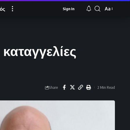
ός
Aa
Sign In
Font
Resizer
 καταγγελίες
Share
2 Min Read