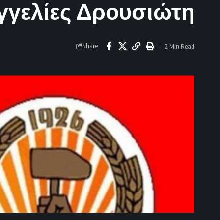
γγελίες Δρουσιώτη
Share
2 Min Read