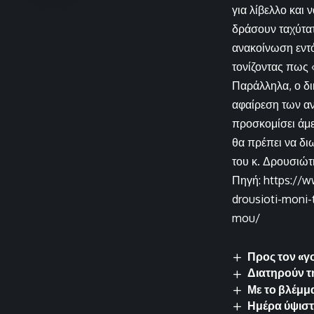
για λίβελλο και 
δράσουν ταχύτατ
ανακοίνωση εντό
τονίζοντας πως «
Παράλληλα, ο δι
αφαίρεση των αν
προσκομίσει άμε
θα πρέπει να δι
του κ. Δρουσιώτ
Πηγή: https://ww
drousioti-moni-
mou/
Προς τον «
Διατηρούν τ
Με το βλέμμα
Ημέρα ύψιστ