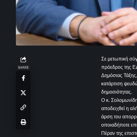
Σε μετωπική σύ
πρόεδρος της Ε
SHARE
Δημόσιας Τάξης,
κατάρτιση ψευδ
δημοσιότητας.
Ο κ. Σολομωνίδη
αποδειχθεί η αλή
άρση του απορρ
οποιαδήποτε επι
Πέραν της επισ