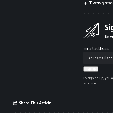
Έντονη απογ
Si
Be ke
Email address:
By signing up, you 
any time.
Share This Article