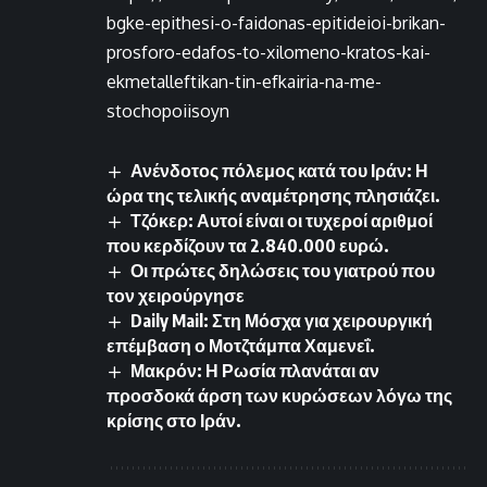
bgke-epithesi-o-faidonas-epitideioi-brikan-
prosforo-edafos-to-xilomeno-kratos-kai-
ekmetalleftikan-tin-efkairia-na-me-
stochopoiisoyn
Ανένδοτος πόλεμος κατά του Ιράν: Η
ώρα της τελικής αναμέτρησης πλησιάζει.
Τζόκερ: Αυτοί είναι οι τυχεροί αριθμοί
που κερδίζουν τα 2.840.000 ευρώ.
Οι πρώτες δηλώσεις του γιατρού που
τον χειρούργησε
Daily Mail: Στη Μόσχα για χειρουργική
επέμβαση ο Μοτζτάμπα Χαμενεΐ.
Μακρόν: Η Ρωσία πλανάται αν
προσδοκά άρση των κυρώσεων λόγω της
κρίσης στο Ιράν.