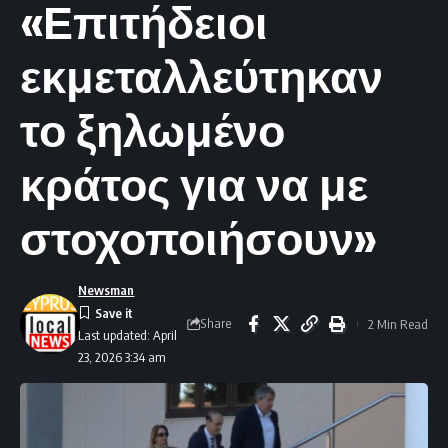
«Επιτήδειοι
εκμεταλλεύτηκαν
το ξηλωμένο
κράτος για να με
στοχοποιήσουν»
Newsman
Share
2 Min Read
Last updated: April
23, 2026 3:34 am