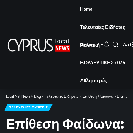
Home
Τελευταίες Ειδήσεις
Πολιτική
Aa
Sign In
Font
Resi
ΒΟΥΛΕΥΤΙΚΕΣ 2026
Αθλητισμός
Local Net News
>
Blog
>
Τελευταίες Ειδήσεις
>
Επίθεση Φαίδωνα: «Επιτήδειοι εκμεταλλεύτηκαν το ξηλωμένο κράτος για να με στοχοποιήσουν»
ΤΕΛΕΥΤΑΊΕΣ ΕΙΔΉΣΕΙΣ
Επίθεση Φαίδωνα: