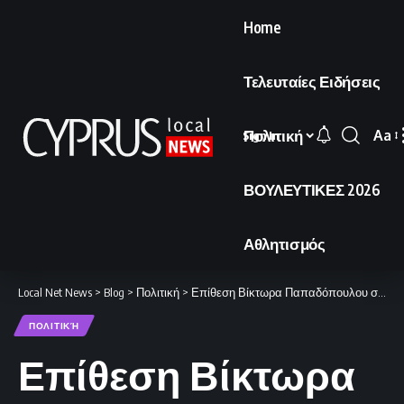
Home
Τελευταίες Ειδήσεις
Πολιτική
Aa
Sign In
Font
Resi
ΒΟΥΛΕΥΤΙΚΕΣ 2026
Αθλητισμός
Local Net News
>
Blog
>
Πολιτική
>
Επίθεση Βίκτωρα Παπαδόπουλου στην Αννίτα Δημητρίου με κατηγορίες για λαϊκισμό
ΠΟΛΙΤΙΚΉ
Επίθεση Βίκτωρα