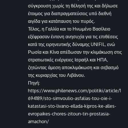
σύγκρουση χωρίς τη θέλησή της και δήλωσε
έτοιμος για διαπραγματεύσεις υπό διεθνή
αιγίδα για κατάπαυση του πυρός.
Τέλος, η Γαλλία και το Ηνωμένο Βασίλειο
εξέφρασαν έντονη ανησυχία για τις επιθέσεις
κατά της ειρηνευτικής δύναμης UNIFIL, ενώ
Ρωσία και Κίνα απέδωσαν την κλιμάκωση στις
στρατιωτικές ενέργειες Ισραήλ και ΗΠΑ,
ζητώντας άμεση αποκλιμάκωση και σεβασμό
της κυριαρχίας του Λιβάνου.
Πηγή:
https://www.philenews.com/politiki/article/1
694189/sto-simvoulio-asfalias-tou-oie-i-
katastasi-sto-livano-ellada-kipros-ke-alles-
evropaikes-chores-zitoun-tin-prostasia-
amachon/