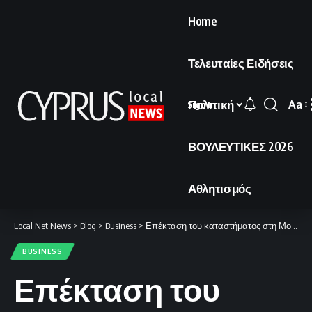
Home
Τελευταίες Ειδήσεις
Πολιτική
Aa
Sign In
Font
Resi
ΒΟΥΛΕΥΤΙΚΕΣ 2026
Αθλητισμός
Local Net News
>
Blog
>
Business
>
Επέκταση του καταστήματος στη Μουτταγιάκα
BUSINESS
Επέκταση του