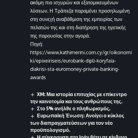
ακόμη πιο ισχυρών και εξατομικευμένων
λύσεων. Η Τράπεζα παραμένει προσηλωμένη
στη συνεχή αναβάθμιση της εμπειρίας των
πελατών της και στη διατήρηση της ηγετικής
της παρουσίας στην αγορά.
Πηγή:
https://www.kathimerini.com.cy/gr/oikonomi
ki/epixeiriseis/eurobank-dipli-koryfaia-
diakrisi-sta-euromoney-private-banking-
awards
XM: Μια ιστορία επιτυχίας με επίκεντρο
την καινοτομία και τους ανθρώπους της.
Στο 5% ανήλθε ο πληθωρισμός.
Ευρωπαϊκή Ένωση: Ανοίγει ο κύκλος
των διαπραγματεύσεων για τον νέο
προϋπολογισμό.
Η σύγκρουση στο Ιράν θέτει σε κίνδυνο