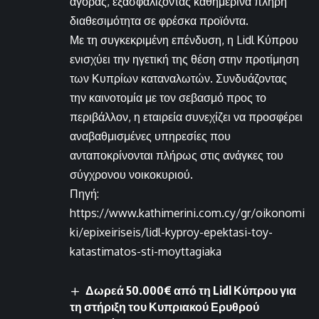
αγοράς, εξασφαλίζοντας καθημερινά πλήρη
διαθεσιμότητα σε φρέσκα προϊόντα.
Με τη συγκεκριμένη επένδυση, η Lidl Κύπρου
ενισχύει την ηγετική της θέση στην προτίμηση
των Κυπρίων καταναλωτών. Συνδυάζοντας
την καινοτομία με τον σεβασμό προς το
περιβάλλον, η εταιρεία συνεχίζει να προσφέρει
αναβαθμισμένες υπηρεσίες που
ανταποκρίνονται πλήρως στις ανάγκες του
σύγχρονου νοικοκυριού.
Πηγή:
https://www.kathimerini.com.cy/gr/oikonomi
ki/epixeiriseis/lidl-kyproy-epektasi-toy-
katastimatos-sti-moyttagiaka
Δωρεά 50.000€ από τη Lidl Κύπρου για
τη στήριξη του Κυπριακού Ερυθρού