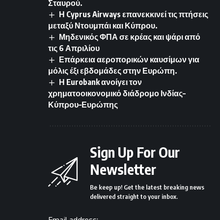
Σταυρού.
Η Cyprus Airways επανεκκινεί τις πτήσεις
μεταξύ Ντουμπάι και Κύπρου.
Μηδενικός ΦΠΑ σε κρέας και ψάρι από
τις 6 Απριλίου
Επάρκεια αεροπορικών καυσίμων για
μόλις έξι εβδομάδες στην Ευρώπη.
Η Eurobank ανοίγει τον
χρηματοοικονομικό διάδρομο Ινδίας–
Κύπρου–Ευρώπης
Sign Up For Our
Newsletter
Be keep up! Get the latest breaking news
delivered straight to your inbox.