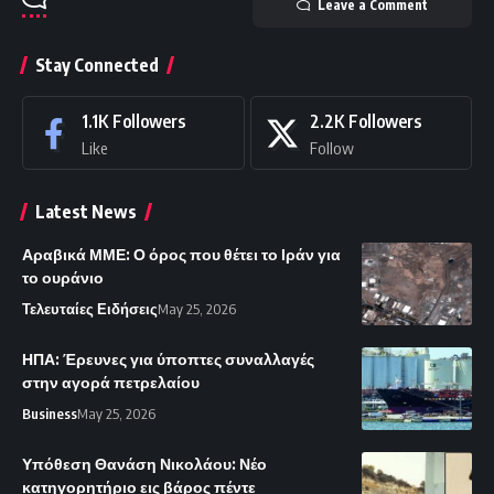
Leave a Comment
Stay Connected
1.1K
Followers
2.2K
Followers
Like
Follow
Latest News
Αραβικά ΜΜΕ: Ο όρος που θέτει το Ιράν για
το ουράνιο
Τελευταίες Ειδήσεις
May 25, 2026
ΗΠΑ: Έρευνες για ύποπτες συναλλαγές
στην αγορά πετρελαίου
Business
May 25, 2026
Υπόθεση Θανάση Νικολάου: Νέο
κατηγορητήριο εις βάρος πέντε