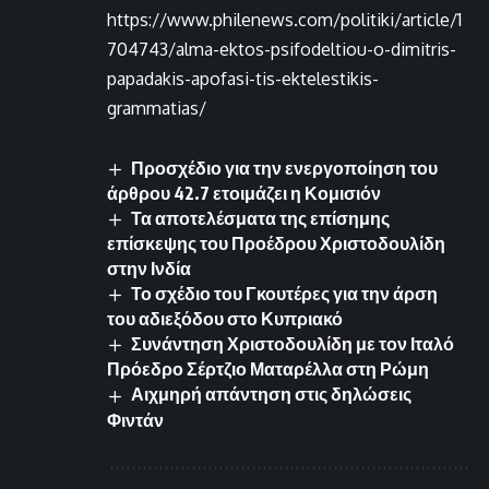
https://www.philenews.com/politiki/article/1
704743/alma-ektos-psifodeltiou-o-dimitris-
papadakis-apofasi-tis-ektelestikis-
grammatias/
Προσχέδιο για την ενεργοποίηση του
άρθρου 42.7 ετοιμάζει η Κομισιόν
Τα αποτελέσματα της επίσημης
επίσκεψης του Προέδρου Χριστοδουλίδη
στην Ινδία
Το σχέδιο του Γκουτέρες για την άρση
του αδιεξόδου στο Κυπριακό
Συνάντηση Χριστοδουλίδη με τον Ιταλό
Πρόεδρο Σέρτζιο Ματαρέλλα στη Ρώμη
Αιχμηρή απάντηση στις δηλώσεις
Φιντάν