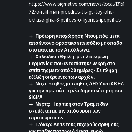
https://www.sigmalive.com/news/local/13161
72/o-rakhman-proedros-tis-gs-toy-ohe-
ekhase-ghia-8-psifoys-o-kyprios-ipopsifios
Πρόωρη αποχώρηση Ντουμπόφ μετά
από έντονο φραστικό επεισόδιο με οπαδό
στο ματς με τον Απόλλωνα.
Χαλκιδική: Θρίλερ με ηλικιωμένη
Γερμανίδα που εντοπίστηκε νεκρή στο
σπίτι της μετά από 20 ημέρες – Σε πλήρη
εξέλιξη οι έρευνες των αρχών.
Μάχη στήθος με στήθος ΔΗΣΥ και ΑΚΕΛ
για την πρωτιά στη νέα δημοσκόπηση του
SIGMA
Μερτς: Η κριτική στον Τραμπ δεν
σχετίζεται με την απόσυρση των
στρατευμάτων.
Τζόκερ: Δείτε τους τυχερούς αριθμούς
για το τζακ ποτ των 4,1 εκατ. ευρώ