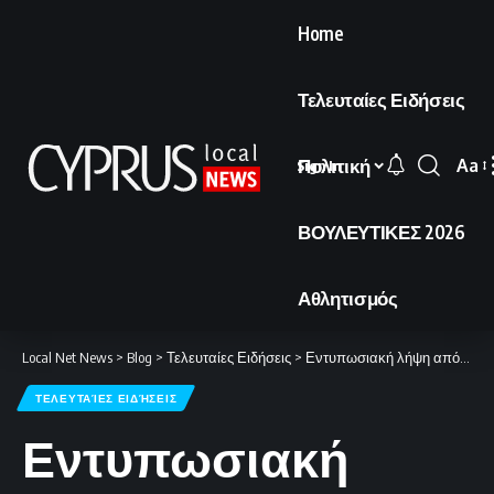
Home
Τελευταίες Ειδήσεις
Πολιτική
Aa
Sign In
Font
Resi
ΒΟΥΛΕΥΤΙΚΕΣ 2026
Αθλητισμός
Local Net News
>
Blog
>
Τελευταίες Ειδήσεις
>
Εντυπωσιακή λήψη από το αστρικό «μαιευτήριο» του Γαλαξία μας
ΤΕΛΕΥΤΑΊΕΣ ΕΙΔΉΣΕΙΣ
Εντυπωσιακή