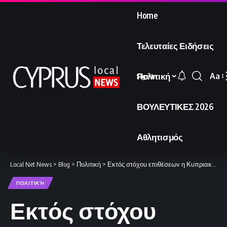
Home
Τελευταίες Ειδήσεις
Πολιτική
Aa
Sign In
Font
Resi
ΒΟΥΛΕΥΤΙΚΕΣ 2026
Αθλητισμός
Local Net News
>
Blog
>
Πολιτική
>
Εκτός στόχου επιθέσεων η Κυπριακή Δημοκρατία
ΠΟΛΙΤΙΚΉ
Εκτός στόχου