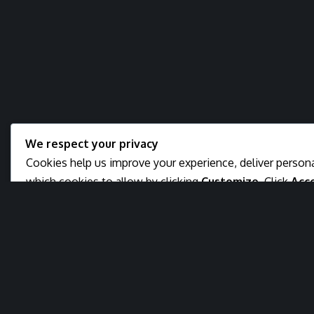
We respect your privacy
Cookies help us improve your experience, deliver persona
which cookies to allow by clicking
Customize
. Click
Acce
essential cookies.
Customi
Reject A
Accept A