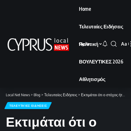
Home
Τελευταίες Ειδήσεις
Πολιτική
Aa
Sign In
Font
Resi
ΒΟΥΛΕΥΤΙΚΕΣ 2026
Αθλητισμός
Local Net News
>
Blog
>
Τελευταίες Ειδήσεις
>
Εκτιμάται ότι ο στόχος ήταν βάση στην Κύπρο
ΤΕΛΕΥΤΑΊΕΣ ΕΙΔΉΣΕΙΣ
Εκτιμάται ότι ο