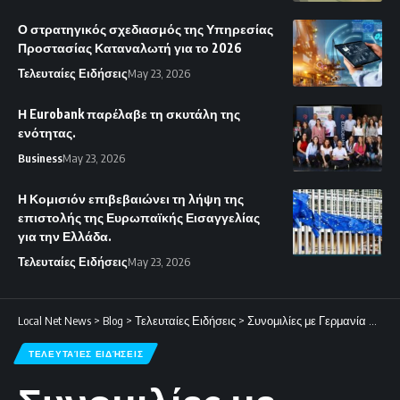
Ο στρατηγικός σχεδιασμός της Υπηρεσίας
Προστασίας Καταναλωτή για το 2026
Τελευταίες Ειδήσεις
May 23, 2026
Η Eurobank παρέλαβε τη σκυτάλη της
ενότητας.
Business
May 23, 2026
Η Κομισιόν επιβεβαιώνει τη λήψη της
επιστολής της Ευρωπαϊκής Εισαγγελίας
για την Ελλάδα.
Τελευταίες Ειδήσεις
May 23, 2026
Local Net News
>
Blog
>
Τελευταίες Ειδήσεις
>
Συνομιλίες με Γερμανία και Ιταλία για την παροχή στρατιωτικής συνδρομής
ΤΕΛΕΥΤΑΊΕΣ ΕΙΔΉΣΕΙΣ