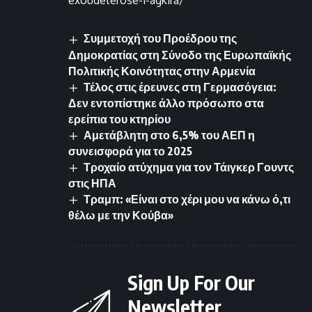
exoudeterose-i-agkira/
Συμμετοχή του Προέδρου της
Δημοκρατίας στη Σύνοδο της Ευρωπαϊκής
Πολιτικής Κοινότητας στην Αρμενία
Τέλος στις έρευνες στη Γερμασόγεια:
Δεν εντοπίστηκε άλλο πρόσωπο στα
ερείπια του κτηρίου
Αμετάβλητη στο 6,5% του ΑΕΠ η
συνεισφορά για το 2025
Τροχαίο ατύχημα για τον Τάιγκερ Γουντς
στις ΗΠΑ
Τραμπ: «Είναι στο χέρι μου να κάνω ό,τι
θέλω με την Κούβα»
Sign Up For Our
Newsletter