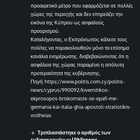
προαιρετικό μέτρο που εφαρμόζεται σε πολλές
χώρες της περιοχής και δεν επηρεάζει την
εικόνα της Κύπρου ως ασφαλούς
προορισμού.
Καταλήγοντας, ο Εκπρόσωπος κάλεσε τους
πολίτες να παρακολουθούν μόνο τα επίσημα
κανάλια ενημέρωσης, διαβεβαιώνοντας ότι η
ασφάλεια της χώρας παραμένει η απόλυτη
προτεραιότητα της κυβέρνησης.
Πηγή: https://www.politis.com.cy/politis-
news/cyprus/990092/kivernitikos-
ekprosopos-briskomaste-se-epafi-me-
germania-kai-italia-ghia-apostoli-stratiotikis-
voitheias
Τριπλασιάστηκε ο αριθμός των
ενδιαφερομένων | Philenews