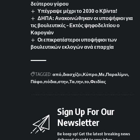
δεύτερου γύρου
Υπέγραψε μέχρι το 2030 ο Κβίντα!
ΔΗΠΑ: Ανακοινώθηκαν οι υποψήφιοι για
τις βουλευτικές – Εκτός ψηφοδελτίου ο
Καρογιάν
Οι επικρατέστεροι υποψήφιοι των
βουλευτικών εκλογών ανά επαρχία
TAGGED:
από
διασχίζει
Κύπρο
Με
Παραλίμνι
Πάφο
πόδια
στην
Τα
την
το
Φειδίας
Sign Up For Our
Newsletter
Be keep up! Get the latest breaking news
delivered straight to your inbox.