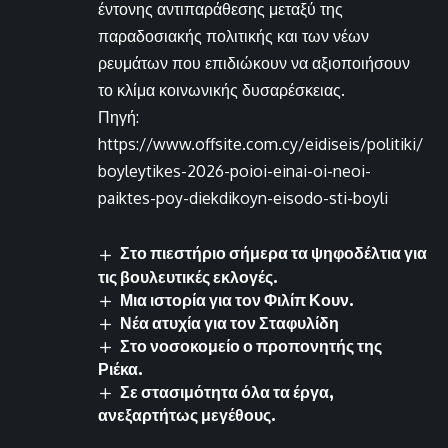
έντονης αντιπαράθεσης μεταξύ της
παραδοσιακής πολιτικής και των νέων
ρευμάτων που επιδιώκουν να αξιοποιήσουν
το κλίμα κοινωνικής δυσαρέσκειας.
Πηγή:
https://www.offsite.com.cy/eidiseis/politiki/
boyleytikes-2026-poioi-einai-oi-neoi-
paiktes-poy-diekdikoyn-eisodo-sti-boyli
Στο πιεστήριο σήμερα τα ψηφοδέλτια για
τις βουλευτικές εκλογές.
Μια ιστορία για τον Φιλίπ Κουν.
Νέα ατυχία για τον Σταφυλίδη
Στο νοσοκομείο ο προπονητής της
Ριέκα.
Σε στασιμότητα όλα τα έργα,
ανεξαρτήτως μεγέθους.