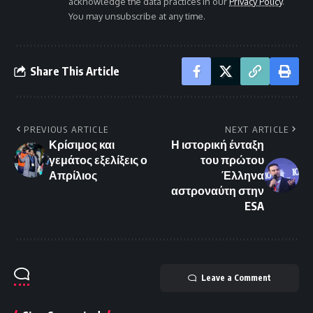
acknowledge the data practices in our
Privacy Policy
.
You may unsubscribe at any time.
Share This Article
PREVIOUS ARTICLE
NEXT ARTICLE
Κρίσιμος και
Η ιστορική ένταξη
γεμάτος εξελίξεις ο
του πρώτου
Απρίλιος
Έλληνα
αστροναύτη στην
ESA
Leave a Comment