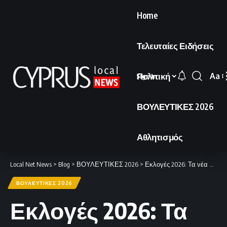
Home
Τελευταίες Ειδήσεις
Πολιτική
Aa
Sign In
Font
Resi
ΒΟΥΛΕΥΤΙΚΕΣ 2026
Αθλητισμός
Local Net News
>
Blog
>
ΒΟΥΛΕΥΤΙΚΕΣ 2026
>
Εκλογές 2026: Τα νέα πρόσωπα που διεκδικούν μια θέση στα έδρανα της Βουλής
ΒΟΥΛΕΥΤΙΚΕΣ 2026
Εκλογές 2026: Τα