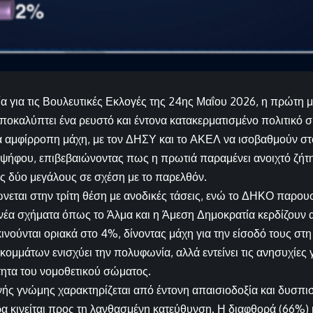
εία για τις Βουλευτικές Εκλογές της 24ης Μαΐου 2026, η πρώτ
οκαλύπτει ένα ρευστό και έντονα κατακερματισμένο πολιτικό σ
α αμφίρροπη μάχη, με τον ΔΗΣΥ και το ΑΚΕΛ να ισοβαθμούν στ
 ψήφου, επιβεβαιώνοντας πως η πρωτιά παραμένει ανοιχτό ζήτη
ς δύο μεγάλους σε σχέση με το παρελθόν.
εται στην τρίτη θέση με ανοδικές τάσεις, ενώ το ΔΗΚΟ παρου
, νέα σχήματα όπως το Άλμα και η Άμεση Δημοκρατία κερδίζουν
ινούνται οριακά στο 4%, δίνοντας μάχη για την είσοδό τους στ
ομμάτων ενισχύει την πολυφωνία, αλλά εντείνει τις ανησυχίες γ
ητα του νομοθετικού σώματος.
νής γνώμης χαρακτηρίζεται από έντονη απαισιοδοξία και δυσπισ
ρα κινείται προς τη λανθασμένη κατεύθυνση. Η διαφθορά (66%)