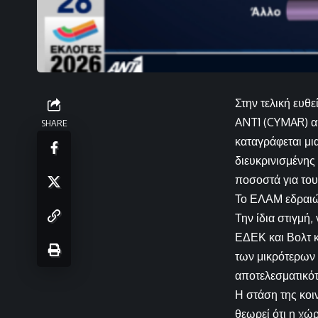
Στην τελική ευθ
ANT1 (CYMAR) απ
SHARE
καταγράφεται μι
διευκρινισμένης
ποσοστά για του
Το ΕΛΑΜ εδραιών
Την ίδια στιγμή
ΕΔΕΚ και Βολτ κ
των μικρότερων κ
αποτελεσματικότ
Η στάση της κοι
θεωρεί ότι η χώ