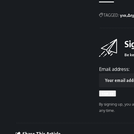
TAGGED:
για
Δη
Si
Be ke
Email address:
By signing up, you 
any time.
Share This Article