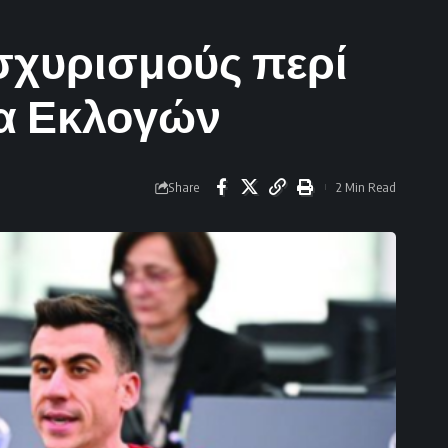
ισχυρισμούς περί
ία Εκλογών
Share
2 Min Read