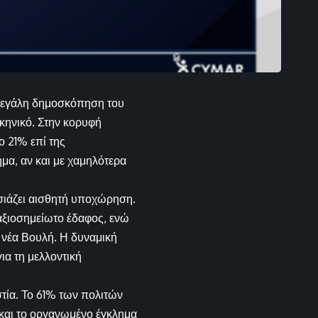
η μεγάλη δημοσκόπηση του
κηνικό. Στην κορυφή
ο 21% επί της
μα, αν και με χαμηλότερα
σιάζει αισθητή υποχώρηση.
 αξιοσημείωτο έδαφος, ενώ
η νέα Βουλή. Η δυναμική
ια τη μελλοντική
τία. Το 61% των πολιτών
 και το οργανωμένο έγκλημα