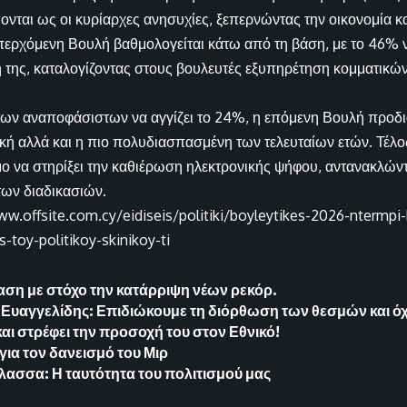
ονται ως οι κυρίαρχες ανησυχίες, ξεπερνώντας την οικονομία κα
ερχόμενη Βουλή βαθμολογείται κάτω από τη βάση, με το 46% ν
 της, καταλογίζοντας στους βουλευτές εξυπηρέτηση κομματικ
ων αναποφάσιστων να αγγίζει το 24%, η επόμενη Βουλή προδι
ή αλλά και η πιο πολυδιασπασμένη των τελευταίων ετών. Τέλο
ιμο να στηρίξει την καθιέρωση ηλεκτρονικής ψήφου, αντανακλώντ
ων διαδικασιών.
ww.offsite.com.cy/eidiseis/politiki/boyleytikes-2026-ntermpi-k
-toy-politikoy-skinikoy-ti
αση με στόχο την κατάρριψη νέων ρεκόρ.
Ευαγγελίδης: Επιδιώκουμε τη διόρθωση των θεσμών και όχι
αι στρέφει την προσοχή του στον Εθνικό!
για τον δανεισμό του Μιρ
άλασσα: Η ταυτότητα του πολιτισμού μας