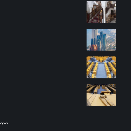
λογών