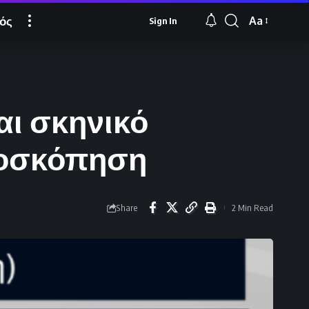
ός
Aa
Sign In
Font
Resizer
αι σκηνικό
μοσκόπηση
Share
2 Min Read