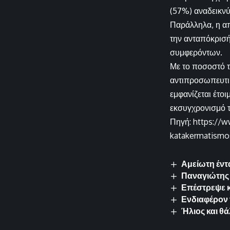
(57%) αναδεικνύ
Παράλληλα, η απ
την ανταπόκρισή
συμφερόντων.
Με το ποσοστό τ
αντιπροσωπευτικ
εμφανίζεται έτο
εκσυγχρονισμό τ
Πηγή: https://w
katakermatismos
Αμείωτη έντ
Παναγιώτης 
Επέστρεψε κ
Ενδιαφέρον 
Ήλιος και θ