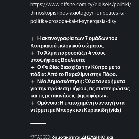
https://www.offsite.com.cy/eidiseis/politiki/
dimoskopisi-pos-axiologoyn-oi-polites-ta-
politika-prosopa-kai-ti-synergasia-disy
Η ακτινογραφία των 7 ομάδων του
Κυπριακού εκλογικού σώματος
Το Άλμα παρουσιάζει 4 νέους
υποψήφιους Βουλευτές
Ο Φειδίας διασχίζει την Κύπρο με τα
πόδια: Από το Παραλίμνι στην Πάφο.
Νέα Δημοσκόπηση: Όλα τα ευρήματα
για την πρόθεση ψήφου, τις συσπειρώσεις
και τις μετακινήσεις ψηφοφόρων.
Ομόνοια: Η επιτυχημένη συνταγή στα
ντέρμπι με Μπεργκ και Κυριακίδη (vids)
TAGGED:
δημοτικότητα
ΔΗΣΥΔΗΚΟ
και