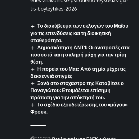
edek-anakoinose-psifodeltio-leykosias-gia-
tis-boyleytikes-2026
Το διακύβευμα των εκλογών του Μαΐου
για τις επενδύσεις και τη διοικητική
σταθερότητα.
Δημοσκόπηση ΑΝΤ1: Οι ανατροπές στα
ποσοστά και η σκληρή μάχη για την τρίτη
θέση.
Η πορεία του Μαέ: Από τη μία μέχρι τις
δεκαεννιά στιγμές
Ξανά στο στόχαστρο της Κατοβίτσε ο
Παναγιώτου: Ετοιμάζεται επίσημη
πρόταση για την απόκτησή του.
Το σχέδιο εξουδετέρωσης του «μάγου»
Φρουκ.
TAGGED:
Βουλευτικές
για
ΕΔΕΚ
εκλογές