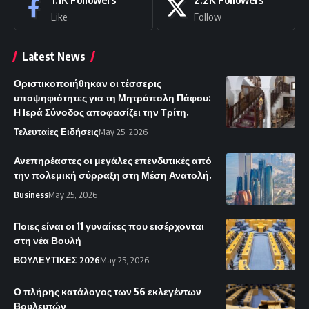
1.1K
Followers
2.2K
Followers
Like
Follow
Latest News
Οριστικοποιήθηκαν οι τέσσερις
υποψηφιότητες για τη Μητρόπολη Πάφου:
Η Ιερά Σύνοδος αποφασίζει την Τρίτη.
Τελευταίες Ειδήσεις
May 25, 2026
Ανεπηρέαστες οι μεγάλες επενδυτικές από
την πολεμική σύρραξη στη Μέση Ανατολή.
Business
May 25, 2026
Ποιες είναι οι 11 γυναίκες που εισέρχονται
στη νέα Βουλή
ΒΟΥΛΕΥΤΙΚΕΣ 2026
May 25, 2026
Ο πλήρης κατάλογος των 56 εκλεγέντων
Βουλευτών