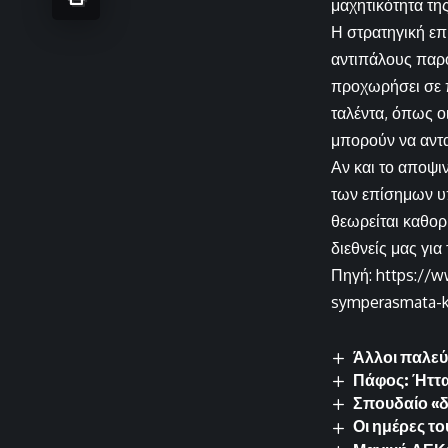
μαχητικότητα τη
Η στρατηγική επ
αντιπάλους παρό
προχωρήσει σε π
ταλέντα, όπως ο
μπορούν να αντα
Αν και το αποψιν
των επίσημων υ
θεωρείται καθορ
διεθνείς μας για
Πηγή: https://w
symperasmata-k
Άλλοι παλεύ
Πάφος: Ήττα
Σπουδαίο «δ
Οι ημέρες τ