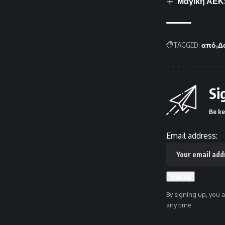
Μαγική ΑΕΚ:
TAGGED:
από
Δ
Si
Be ke
Email address:
By signing up, you 
any time.