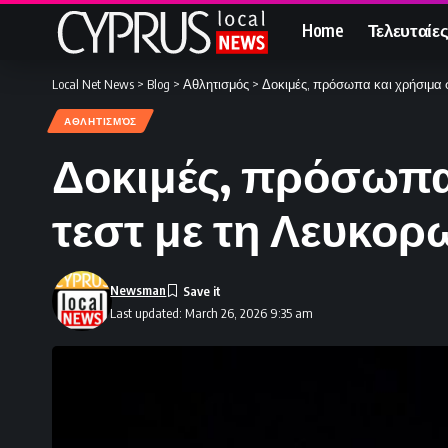
Home
Τελευταίες
Local Net News
>
Blog
>
Αθλητισμός
>
Δοκιμές, πρόσωπα και χρήσιμα 
ΑΘΛΗΤΙΣΜΌΣ
Δοκιμές, πρόσωπα
τεστ με τη Λευκορ
Newsman
Last updated: March 26, 2026 9:35 am