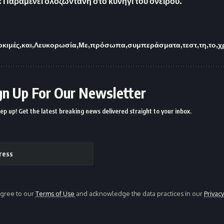
 Παραμένει ολοζώντανη στο κυνήγι του ονείρου.
οκιμές
και
Λευκορωσία
Με
πρόσωπα
συμπεράσματα
τεστ
τη
το
χ
gn Up For Our Newsletter
ep up! Get the latest breaking news delivered straight to your inbox.
agree to our
Terms of Use
and acknowledge the data practices in our
Privacy