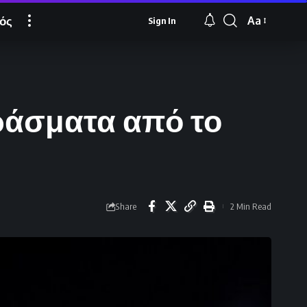
ός
Aa
Sign In
Font
Resizer
ράσματα από το
Share
2 Min Read