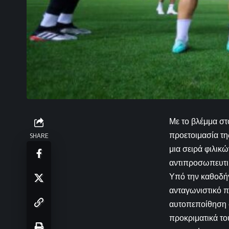
Με το βλέμμα στ
προετοιμασία τη
SHARE
μια σειρά φιλικ
αντιπροσωπευτικ
Υπό την καθοδήγ
ανταγωνιστικό π
αυτοπεποίθηση 
προκριματικά το