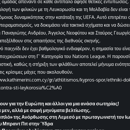
ς ομάδας απέναντι σε κάθε αντίπαλο άφησε θετικές εντυπώσεις.
ιλογή των φιλικών με τη Λευκορωσία και τη Μολδαβία δεν είναι 
μοιας δυναμικότητας στην κατάταξη της UEFA. Αυτό επιτρέπει σ
ειραματισμούς, να δοκιμάσει νέα τακτικά σχήματα και να δώσει
ι Παναγιώτης Ανδρέου, Άγγελος Νεοφύτου και Σταύρος Γεωργίο
πεξέλθουν στις απαιτήσεις της διεθνούς σκηνής.
ό παιχνίδι δεν έχει βαθμολογικό ενδιαφέρον, η σημασία του είνα
ποχρεώσεων στη Γ’ Κατηγορία του Nations League. Η παρουσί
ιστική, καθώς η στήριξη των φιλάθλων αποτελεί μήνυμα ενότητα
 τις κρίσιμες μάχες που ακολουθούν.
ww.kathimerini.com.cy/gr/athlitismos/kypros-spor/ethniki-do
ontra-sti-leykorosia%C2%A0
ουν για την Ευρώπη και άλλοι για μια ανάσα σωτηρίας!
 μεν, αλλά με σαφή μηνύματα βελτίωσης.
ιπλό» της Ανόρθωσης στη Λεμεσό με πρωταγωνιστή τον Ι
ου Μπραντ Πιτ στην Ύδρα