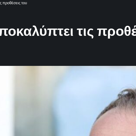
ς προθέσεις του
οκαλύπτει τις προθέ