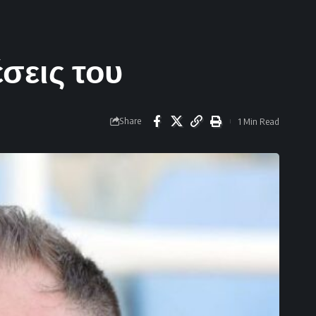
σεις του
Share
1 Min Read