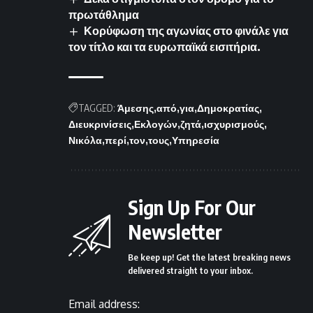
πρωτάθλημα
Κορύφωση της αγωνίας στο φινάλε για
τον τίτλο και τα ευρωπαϊκά εισιτήρια.
TAGGED:
Άμεσης
από
για
Δημοκρατίας
Διευκρινίσεις
Εκλογών
ζητά
ισχυρισμούς
Νικόλα
περί
τον
τους
Υπηρεσία
Sign Up For Our
Newsletter
Be keep up! Get the latest breaking news
delivered straight to your inbox.
Email address: