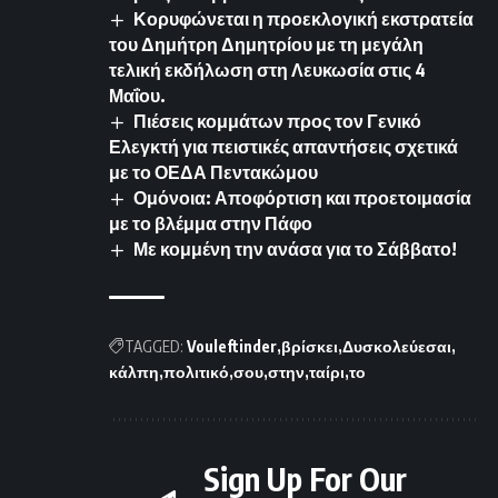
Κορυφώνεται η προεκλογική εκστρατεία
του Δημήτρη Δημητρίου με τη μεγάλη
τελική εκδήλωση στη Λευκωσία στις 4
Μαΐου.
Πιέσεις κομμάτων προς τον Γενικό
Ελεγκτή για πειστικές απαντήσεις σχετικά
με το ΟΕΔΑ Πεντακώμου
Ομόνοια: Αποφόρτιση και προετοιμασία
με το βλέμμα στην Πάφο
Με κομμένη την ανάσα για το Σάββατο!
TAGGED:
Vouleftinder
βρίσκει
Δυσκολεύεσαι
κάλπη
πολιτικό
σου
στην
ταίρι
το
Sign Up For Our