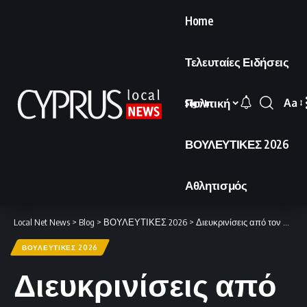
Home
Τελευταίες Ειδήσεις
Πολιτική
Aa
Sign In
Font
Resi
ΒΟΥΛΕΥΤΙΚΕΣ 2026
Αθλητισμός
Local Net News
>
Blog
>
ΒΟΥΛΕΥΤΙΚΕΣ 2026
>
Διευκρινίσεις από τον Νικόλα για τους ισχυρισμούς περί «Άμεσης Δημοκρατίας» ζητά η Υπηρεσία Εκλογών
ΒΟΥΛΕΥΤΙΚΕΣ 2026
Διευκρινίσεις από