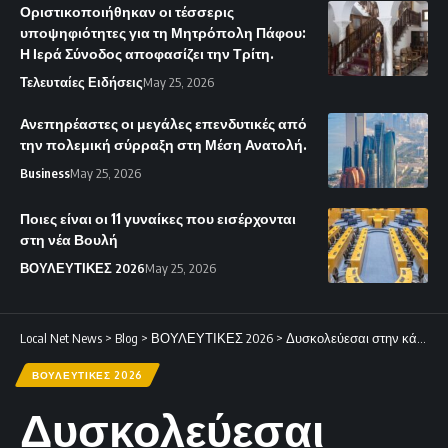
Οριστικοποιήθηκαν οι τέσσερις
υποψηφιότητες για τη Μητρόπολη Πάφου:
Η Ιερά Σύνοδος αποφασίζει την Τρίτη.
Τελευταίες Ειδήσεις
May 25, 2026
Ανεπηρέαστες οι μεγάλες επενδυτικές από
την πολεμική σύρραξη στη Μέση Ανατολή.
Business
May 25, 2026
Ποιες είναι οι 11 γυναίκες που εισέρχονται
στη νέα Βουλή
ΒΟΥΛΕΥΤΙΚΕΣ 2026
May 25, 2026
Local Net News
>
Blog
>
ΒΟΥΛΕΥΤΙΚΕΣ 2026
>
Δυσκολεύεσαι στην κάλπη; Το Vouleftinder βρίσκει το πολιτικό σου «ταίρι».
ΒΟΥΛΕΥΤΙΚΕΣ 2026
Δυσκολεύεσαι