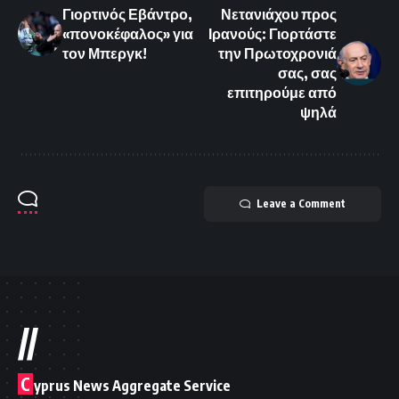
Γιορτινός Εβάντρο,
Νετανιάχου προς
«πονοκέφαλος» για
Ιρανούς: Γιορτάστε
τον Μπεργκ!
την Πρωτοχρονιά
σας, σας
επιτηρούμε από
ψηλά
Leave a Comment
//
C
yprus News Aggregate Service