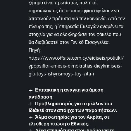
ζήτημα είναι πρωτίστως πολιτικό,
σημειώνοντας ότι οι υποψήφιοι οφείλουν να
αποτελούν πρότυπα για την κοινωνία. Από την
πλευρά της, η Υπηρεσία Εκλογών αναμένει τα
στοιχεία για να ολοκληρώσει τον φάκελο που
θα διαβιβαστεί στον Γενικό Εισαγγελέα.
Πηγή:
https://www.offsite.com.cy/eidiseis/politiki/
ypopsifioi-amesis-dimokratias-dieykriniseis-
gia-toys-ishyrismoys-toy-zita-i
Επιτακτική η ανάγκη για άμεση
αντίδραση
Προβληματισμός για το μέλλον του
Ιδιάκεθ στον απόηχο των παραιτήσεων.
Άλμα σωτηρίας για τον Ακρίτα, σε
ελεύθερη πτώση ο Εθνικός.
Δέκα στιγμιότυπα στον δρόμο για το