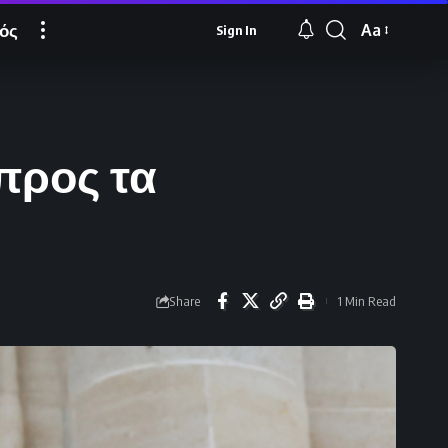
ός
Aa
Sign In
Font
Resizer
προς τα
Share
1 Min Read