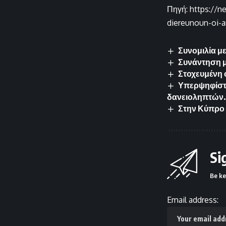
Πηγή: https://n
diereunoun-oi-a
Συνομιλία με
Συνάντηση μ
Στοχευμένη ο
Υπερψηφίστη
δανειοληπτών.
Στην Κύπρο 
Si
Be ke
Email address: