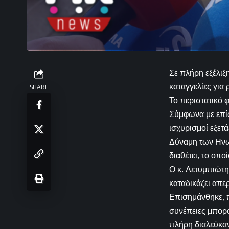
Σε πλήρη εξέλιξ
καταγγελίες για
SHARE
Το περιστατικό 
Σύμφωνα με επί
ισχυρισμοί εξετά
Δύναμη των Ηνωμ
διαθέτει, το οπο
Ο κ. Λετυμπιώτη
καταδικάζει απε
Επισημάνθηκε, π
συνέπειες μπορο
πλήρη διαλεύκα