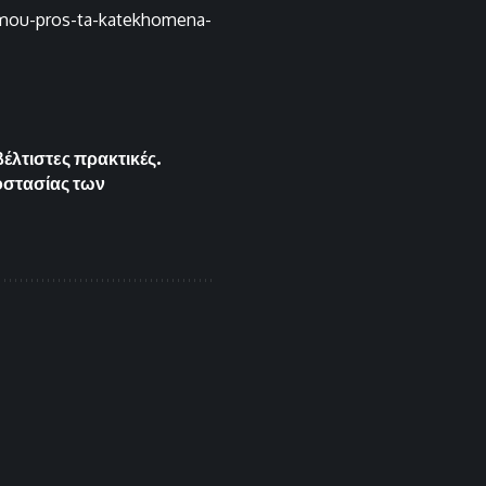
ismou-pros-ta-katekhomena-
έλτιστες πρακτικές.
οστασίας των