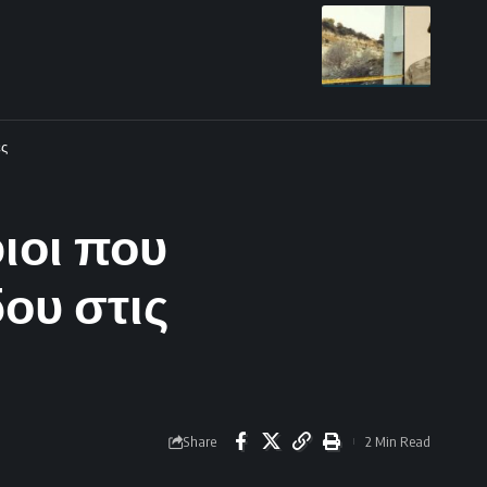
ές
ιοι που
ου στις
Share
2 Min Read