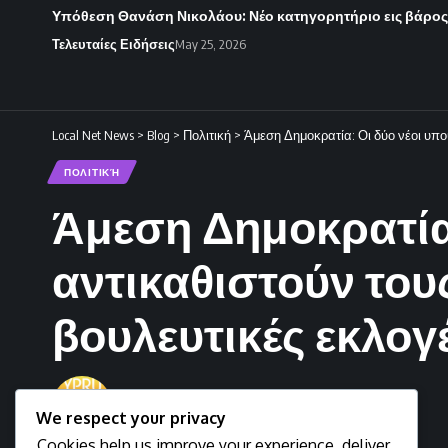
Υπόθεση Θανάση Νικολάου: Νέο κατηγορητήριο εις βάρο
Τελευταίες Ειδήσεις
May 25, 2026
Local Net News
>
Blog
>
Πολιτική
>
Άμεση Δημοκρατία: Οι δύο νέοι υπο
ΠΟΛΙΤΙΚΉ
Άμεση Δημοκρατία:
αντικαθιστούν του
βουλευτικές εκλογ
Newsman
We respect your privacy
Last updated: April 3, 2026 3:27 pm
Cookies help us improve your experience, deliver