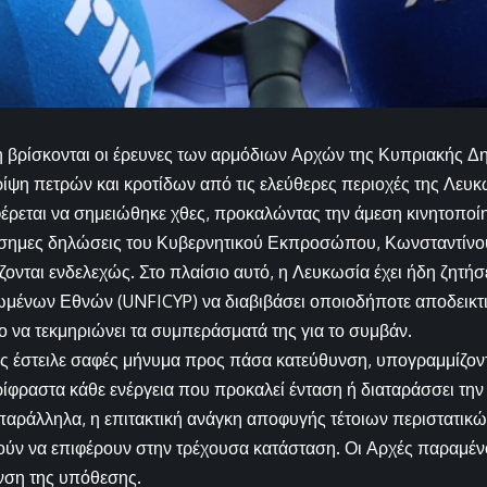
η βρίσκονται οι έρευνες των αρμόδιων Αρχών της Κυπριακής Δη
 ρίψη πετρών και κροτίδων από τις ελεύθερες περιοχές της Λευ
φέρεται να σημειώθηκε χθες, προκαλώντας την άμεση κινητοποί
σημες δηλώσεις του Κυβερνητικού Εκπροσώπου, Κωνσταντίνου
ζονται ενδελεχώς. Στο πλαίσιο αυτό, η Λευκωσία έχει ήδη ζητήσ
ένων Εθνών (UNFICYP) να διαβιβάσει οποιοδήποτε αποδεικτικ
ίο να τεκμηριώνει τα συμπεράσματά της για το συμβάν.
ς έστειλε σαφές μήνυμα προς πάσα κατεύθυνση, υπογραμμίζον
ρίφραστα κάθε ενέργεια που προκαλεί ένταση ή διαταράσσει την 
αράλληλα, η επιτακτική ανάγκη αποφυγής τέτοιων περιστατικών
ύν να επιφέρουν στην τρέχουσα κατάσταση. Οι Αρχές παραμέν
νση της υπόθεσης.