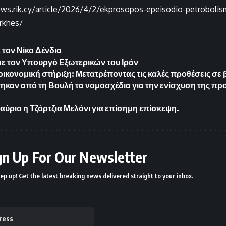
ews.rik.cy/article/2026/4/2/ekprosopos-epeisodio-petrobol
rkhes/
 τον Νίκο Δένδια
ε τον Υπουργό Εξωτερικών του Ιράν
ικονομική στήριξη: Μετατρέποντας τις καλές προθέσεις σε β
καν από τη Βουλή τα νομοσχέδια για την ενίσχυση της πρ
αύριο η Τζόρτζια Μελόνι για επίσημη επίσκεψη.
gn Up For Our Newsletter
ep up! Get the latest breaking news delivered straight to your inbox.