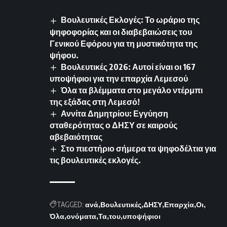
Βουλευτικές Εκλογές: Το ωράριο της
ψηφοφορίας και οι διαβεβαιώσεις του
Γενικού Εφόρου για τη μυστικότητα της
ψήφου.
Βουλευτικές 2026: Αυτοί είναι οι 167
υποψήφιοι για την επαρχία Λεμεσού
Όλα τα βλέμματα στο μεγάλο ντέρμπι
της εξάδας στη Λεμεσό!
Αννίτα Δημητρίου: Εγγύηση
σταθερότητας ο ΔΗΣΥ σε καιρούς
αβεβαιότητας
Στο πιεστήριο σήμερα τα ψηφοδέλτια για
τις βουλευτικές εκλογές.
TAGGED:
ανά
Βουλευτικές
ΔΗΣΥ
Επαρχία
Οι
Όλα
ονόματα
Τα
του
υποψήφιοι