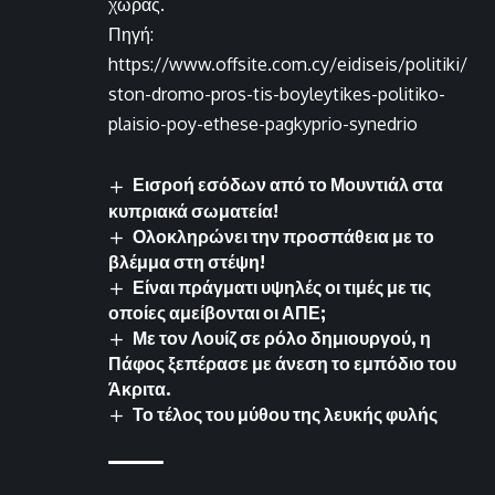
χώρας.
Πηγή:
https://www.offsite.com.cy/eidiseis/politiki/
ston-dromo-pros-tis-boyleytikes-politiko-
plaisio-poy-ethese-pagkyprio-synedrio
Εισροή εσόδων από το Μουντιάλ στα
κυπριακά σωματεία!
Ολοκληρώνει την προσπάθεια με το
βλέμμα στη στέψη!
Είναι πράγματι υψηλές οι τιμές με τις
οποίες αμείβονται οι ΑΠΕ;
Με τον Λουίζ σε ρόλο δημιουργού, η
Πάφος ξεπέρασε με άνεση το εμπόδιο του
Άκριτα.
Το τέλος του μύθου της λευκής φυλής