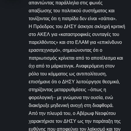
απαντώντας παράλληλα στις φωνές
απαξίωσης του πολιτικού συστήματος και
τονίζοντας ότι η πατρίδα δεν είναι «σάπια».
Η Πρόεδρος του ΔΗΣΥ άσκησε σκληρή κριτική
στο ΑΚΕΛ για «καταστροφικές συνταγές του
παρελθόντος» και στο ΕΛΑΜ για «επικίνδυνο
ερασιτεχνισμό», σημειώνοντας ότι ο
πατριωτισμός κρίνεται από το αποτέλεσμα και
όχι από το μάρκετινγκ. Αναφερόμενη στον
ρόλο του κόμματος ως αντιπολίτευση,
επισήμανε ότι ο ΔΗΣΥ λειτούργησε θεσμικά,
στηρίζοντας μεταρρυθμίσεις –όπως η
φορολογική– με γνώμονα την ουσία, ενώ
διακήρυξε μηδενική ανοχή στη διαφθορά.
Από την πλευρά του, ο Αβέρωφ Νεοφύτου
χαρακτήρισε τον ΔΗΣΥ ως την παράταξη της
ευθύνης που αποφεύγει τον λαϊκισμό και τον