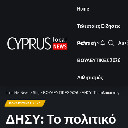
Home
Τελευταίες Ειδήσεις
Πολιτική
Aa
Sign In
Font
Resi
ΒΟΥΛΕΥΤΙΚΕΣ 2026
Αθλητισμός
Local Net News
>
Blog
>
ΒΟΥΛΕΥΤΙΚΕΣ 2026
>
ΔΗΣΥ: Το πολιτικό στίγμα για τις Βουλευτικές εκλογές μετά το Παγκύπριο Συνέδριο
ΒΟΥΛΕΥΤΙΚΕΣ 2026
ΔΗΣΥ: Το πολιτικό