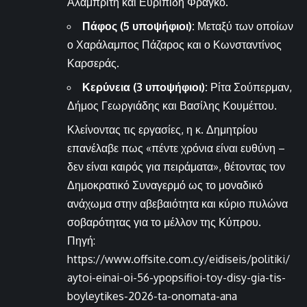
Αλαμπρίτη και Ευριπίδη Φράγκο.
Πάφος (5 υποψήφιοι):
Μεταξύ των οποίων
ο Χαράλαμπος Πάζαρος και ο Κωνσταντίνος
Καρσεράς.
Κερύνεια (3 υποψήφιοι):
Ρίτα Σούπερμαν,
Δήμος Γεωργιάδης και Βασίλης Κουμέττου.
Κλείνοντας τις εργασίες, η κ. Δημητρίου
επανέλαβε πως «πέντε χρόνια είναι ευθύνη –
δεν είναι καιρός για πειράματα», θέτοντας τον
Δημοκρατικό Συναγερμό ως το μοναδικό
ανάχωμα στην αβεβαιότητα και κύριο πυλώνα
σοβαρότητας για το μέλλον της Κύπρου.
Πηγή:
https://www.offsite.com.cy/eidiseis/politiki/
aytoi-einai-oi-56-ypopsifioi-toy-disy-gia-tis-
boyleytikes-2026-ta-onomata-ana