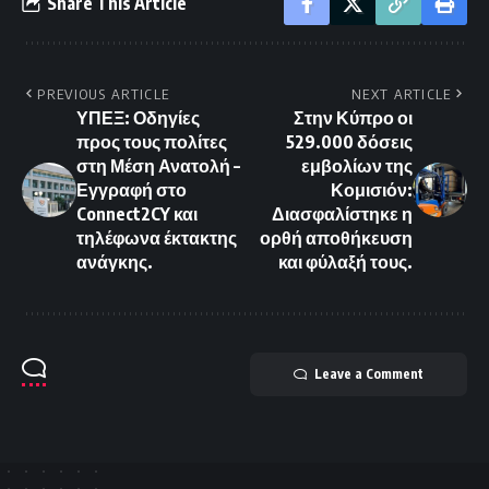
Share This Article
PREVIOUS ARTICLE
NEXT ARTICLE
ΥΠΕΞ: Οδηγίες
Στην Κύπρο οι
προς τους πολίτες
529.000 δόσεις
στη Μέση Ανατολή –
εμβολίων της
Εγγραφή στο
Κομισιόν:
Connect2CY και
Διασφαλίστηκε η
τηλέφωνα έκτακτης
ορθή αποθήκευση
ανάγκης.
και φύλαξή τους.
Leave a Comment