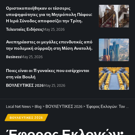
Οριστικοποιήθηκαν οι τέσσερις
υποψηφιότητες για τη Μητρόπολη Πάφου:
Η Ιερά Σύνοδος αποφασίζει την Τρίτη.
Τελευταίες Ειδήσεις
May 25, 2026
Ανεπηρέαστες οι μεγάλες επενδυτικές από
την πολεμική σύρραξη στη Μέση Ανατολή.
Business
May 25, 2026
Ποιες είναι οι 11 γυναίκες που εισέρχονται
στη νέα Βουλή
ΒΟΥΛΕΥΤΙΚΕΣ 2026
May 25, 2026
Local Net News
>
Blog
>
ΒΟΥΛΕΥΤΙΚΕΣ 2026
>
Έφορος Εκλογών: Τον Σεπτέμβριο οι κάλπες για τις αναπληρωματικές εκλογές
ΒΟΥΛΕΥΤΙΚΕΣ 2026
Έφορος Εκλογών: