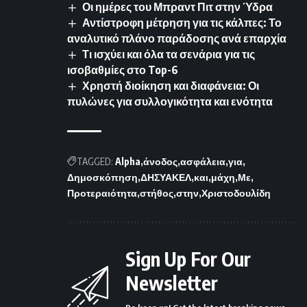
Οι ημέρες του Μπραντ Πιτ στην Ύδρα
Αντίστροφη μέτρηση για τις κάλπες: Το
αναλυτικό πλάνο παράδοσης ανά επαρχία
Τι ισχύει και όλα τα σενάρια για τις
ισοβαθμίες στο Top-6
Χρηστή διοίκηση και διαφάνεια: Οι
πυλώνες για συλλογικότητα και ενότητα
TAGGED:
Alpha
άνοδος
ασφάλεια
για
Δημοσκόπηση
ΔΗΣΥΑΚΕΛ
και
μάχη
Με
Προτεραιότητα
στήθος
στην
Χριστοδουλίδη
Sign Up For Our
Newsletter