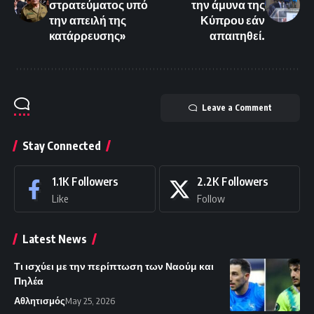
στρατεύματος υπό
την άμυνα της
την απειλή της
Κύπρου εάν
κατάρρευσης»
απαιτηθεί.
Leave a Comment
Stay Connected
1.1K
Followers
2.2K
Followers
Like
Follow
Latest News
Τι ισχύει με την περίπτωση των Ναούμ και
Πηλέα
Αθλητισμός
May 25, 2026