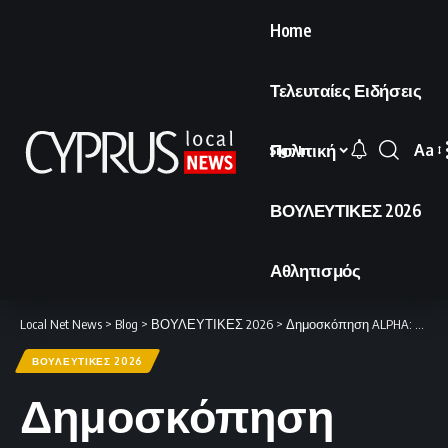
Home
Τελευταίες Ειδήσεις
Πολιτική
Aa
Sign In
Font
Resi
ΒΟΥΛΕΥΤΙΚΕΣ 2026
Αθλητισμός
Local Net News
>
Blog
>
ΒΟΥΛΕΥΤΙΚΕΣ 2026
>
Δημοσκόπηση ALPHA: Μάχη στήθος με στήθος για ΔΗΣΥ-ΑΚΕΛ, άνοδος Χριστοδουλίδη και προτεραιότητα στην ασφάλεια.
ΒΟΥΛΕΥΤΙΚΕΣ 2026
Δημοσκόπηση