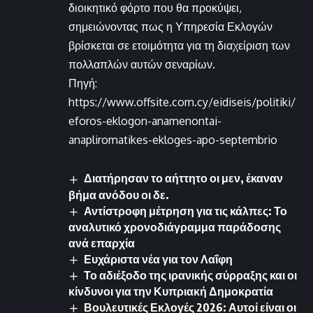
διοικητικό φόρτο που θα προκύψει,
σημειώνοντας πως η Υπηρεσία Εκλογών
βρίσκεται σε ετοιμότητα για τη διαχείριση των
πολλαπλών αυτών σεναρίων.
Πηγή:
https://www.offsite.com.cy/eidiseis/politiki/
eforos-eklogon-anamenontai-
anapliromatikes-ekloges-apo-septembrio
Διατήρησαν το αήττητο οι μεν, έκαναν
βήμα ανόδου οι δε.
Αντίστροφη μέτρηση για τις κάλπες: Το
αναλυτικό χρονοδιάγραμμα παράδοσης
ανά επαρχία
Ευχάριστα νέα για τον Λαΐφη
Το αδιέξοδο της ιρανικής σύρραξης και οι
κίνδυνοι για την Κυπριακή Δημοκρατία
Βουλευτικές Εκλογές 2026: Αυτοί είναι οι