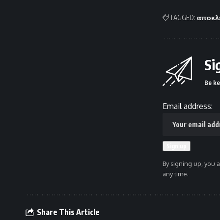
TAGGED:
αποκλε
Si
Be ke
Email address:
By signing up, you 
any time.
Share This Article