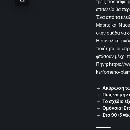
τρεις ποδοσφαιρ
επιτελείο θα περ
Ένα από τα κλει
Μάριτς και Ντιο
στην ομάδα να δ
Η συνολική εικό
ποιότητα, οι «π
φτάσουν μέχρι τ
Πηγή: https://
karfomeno-ble
Ακύρωση των
Πώς να μην 
Το σχέδιο ε
Ομόνοια: Στ
Στο 90+5 «έ