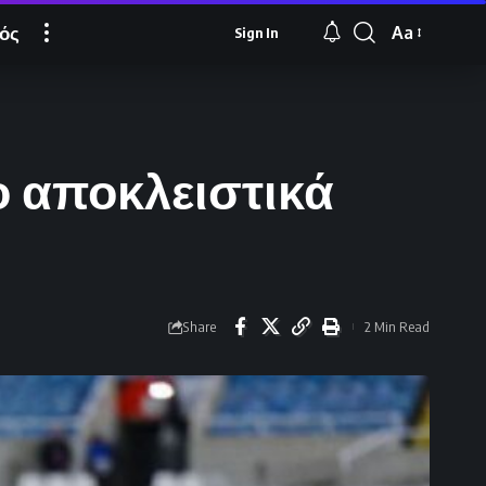
ός
Aa
Sign In
Font
Resizer
ο αποκλειστικά
Share
2 Min Read