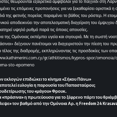
ιστές θεωρούνται εξαιρετικά αμφίβολοι για το παιχνίδι στη Λάρ
ιμένει τις επόμενες προπονήσεις για να ξεκαθαρίσει οριστικά η
διά της φετινής πορείας παραμένει το βάθος του ρόστερ. Η ετοι
υνκού αποδεικνύει την αποτελεσματική διαχείριση του έμψυχου 
ιατηρεί υψηλό ρυθμό παρά τις όποιες απουσίες.
να της Ομόνοιας εκπέμπει υγεία και σιγουριά. Με τη σωστή νοο
ράσινοι» δείχνουν πανέτοιμοι να διαχειριστούν την πίεση του π
ο τέλος της διαδρομής, εκπληρώνοντας τις προσδοκίες των οπ
www.kathimerini.com.cy/gr/athlitismos/kypros-spor/omonoia/
mma-sto-epomeno
 εκλογών επιδιώκει το κίνημα «Σήκου Πάνω»
αποτελεί ευλογία η παρουσία του Παπασταύρου;
ξουδετέρωσης του «μάγου» Φρουκ.
α «πράσινα» η πρωτεύουσα για το ξέφρενο πάρτι του θριάμ
κλεψε» τον βαθμό από την Ομόνοια Αρ. η Freedom 24 Krasava