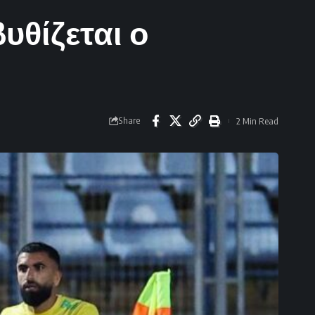
υθίζεται ο
Share
2 Min Read