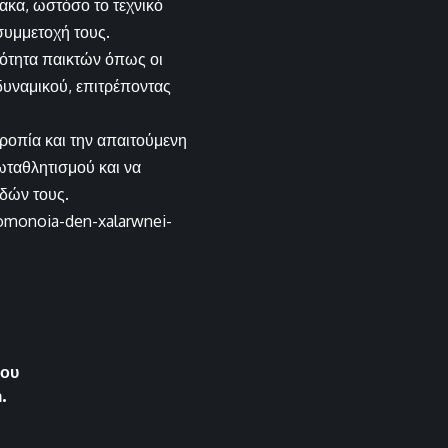
νακα, ωστόσο το τεχνικό
 συμμετοχή τους.
μότητα παικτών όπως οι
δυναμικού, επιτρέποντας
τροπία και την απαιτούμενη
ρωταθλητισμού και να
αδών τους.
omonoia-den-xalarwnei-
βου
.