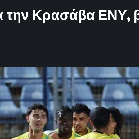
 την Κρασάβα ΕΝΥ, β