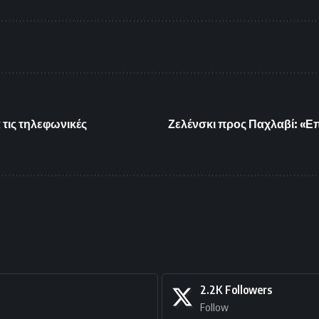
 τις τηλεφωνικές
Ζελένσκι προς Παχλαβί: «Επ
2.2K
Followers
Follow