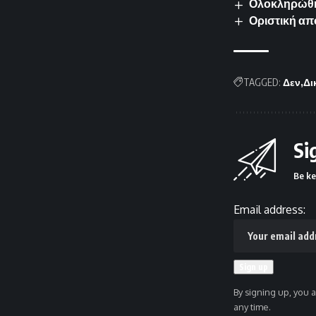
Ολοκληρώθηκ
Οριστική απ
TAGGED:
Δεν
Δι
Si
Be ke
Email address:
By signing up, you 
any time.