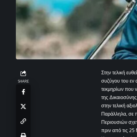
Στην τελική ευθ
συζύγου του εν
SHARE
τεκμηρίων που ν
της Δικαιοσύνης
στην τελική αξι
Παράλληλα, σε π
Περιουσιών σχετ
πριν από τις 25