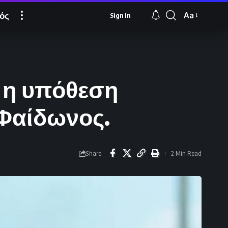
ός
Aa
Sign In
Font
Resizer
ς η υπόθεση
Φαίδωνος.
Share
2 Min Read