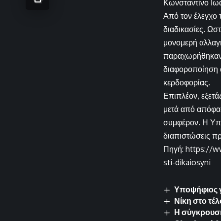
Κωνσταντίνο Ιω
Από τον έλεγχο 
διαδικασίες. Ωσ
μονομερή αλλαγή
παραχωρήθηκαν 
διαφοροποίηση α
κερδοφορίας.
Επιπλέον, εξετά
μετά από απόφασ
συμφέρον. Η Υπη
διαπιστώσεις π
Πηγή: https://w
sti-dikaiosyni
Υποψήφιος γ
Νίκη στο τέ
Η σύγκρουση