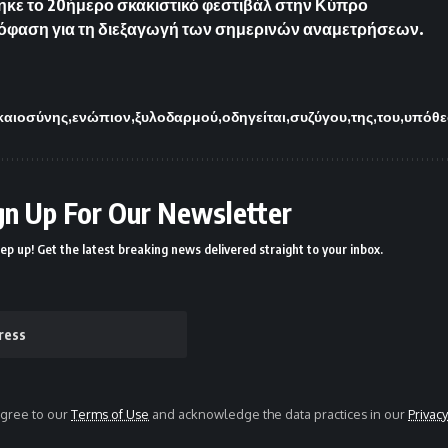
ε το 20ήμερο σκακιστικό φεστιβάλ στην Κύπρο
όφαση για τη διεξαγωγή των σημερινών αναμετρήσεων.
καιοσύνης
ενώπιον
ξυλοδαρμού
οδηγείται
συζύγου
της
του
υπόθ
gn Up For Our Newsletter
ep up! Get the latest breaking news delivered straight to your inbox.
agree to our
Terms of Use
and acknowledge the data practices in our
Privacy