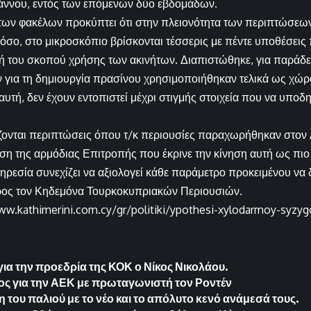
άννου, εντός των επόμενων δύο εβδομάδων.
των φακέλων προκύπτει ότι στην πλειονότητα των περιπτώσεων
τόσο, στο μικροσκόπιο βρίσκονται τέσσερις με πέντε υποθέσει
 του σκοπού χρήσης των ακινήτων. Διαπιστώθηκε, για παράδει
για τη δημιουργία πρασίνου χρησιμοποιήθηκαν τελικά ως χώρ
υτή, δεν έχουν εντοπιστεί μέχρι στιγμής στοιχεία που να υπ
ζονται περιπτώσεις όπου τ/κ περιουσίες παραχωρήθηκαν στον 
η της αρμόδιας Επιτροπής που έκρινε την κίνηση αυτή ως πιο
ρεσία συνεχίζει να αξιολογεί κάθε παράμετρο προκειμένου να δ
ρος τον Κηδεμόνα Τουρκοκυπριακών Περιουσιών.
ww.kathimerini.com.cy/gr/politiki/ypothesi-xylodarmoy-syzyg
ια την προεδρία της ΚΟΚ ο Νίκος Νικολάου.
λος για την ΑΕΚ με πρωταγωνιστή τον Ροντέν
 του παλιού με το νέο και το απόλυτο κενό ανάμεσά τους.