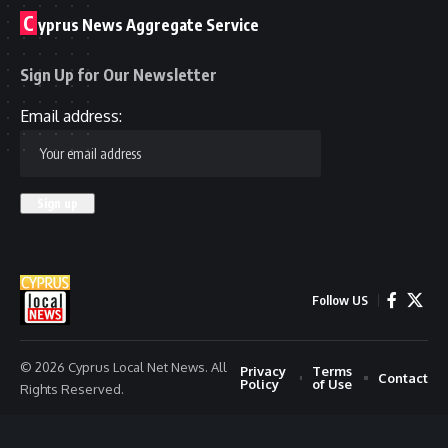
προειδοποίησης
με καθυστέρηση
ετών
Newsman
Share
2 Min Read
Last updated: March
9, 2026 8:52 am