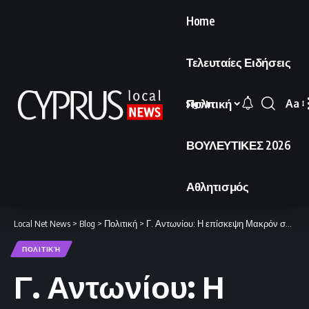
Home
Τελευταίες Ειδήσεις
Πολιτική
Aa
Sign In
Font
Resi
ΒΟΥΛΕΥΤΙΚΕΣ 2026
Αθλητισμός
Local Net News
>
Blog
>
Πολιτική
>
Γ. Αντωνίου: Η επίσκεψη Μακρόν σφραγίζει την έμπρακτη αλληλεγγύη προς την Κύπρο
ΠΟΛΙΤΙΚΉ
Γ. Αντωνίου: Η