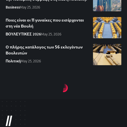
Business
May 25, 2026
Ποιες είναι οι 11 γυναίκες που εισέρχονται
στη νέα Βουλή
ΒΟΥΛΕΥΤΙΚΕΣ 2026
May 25, 2026
Ο πλήρης κατάλογος των 56 εκλεγέντων
Βουλευτών
Πολιτική
May 25, 2026
Local Net News
>
Blog
>
Πολιτική
>
Σύστημα «έγκαιρης» προειδοποίησης με καθυστέρηση ετών
ΠΟΛΙΤΙΚΉ
Σύστημα
«έγκαιρης»