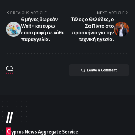
PREVIOUS ARTICLE
NEXT ARTICLE
6 μήνες δωρεάν
Τέλος ο Θελάδες, ο
Wolt+ και ευρώ
Σα Πίντο στο
επιστροφή σε κάθε
προσκήνιο για την
παραγγελία.
τεχνική ηγεσία.
Leave a Comment
//
C
yprus News Aggregate Service