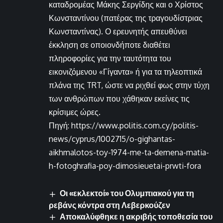
καταδρομέας Μάκης Σεργίδης και ο Χρίστος
Κωνσταντίνου (πατέρας της τραγουδίστριας
Κωνσταντίνας). Ο ερευνητής απευθύνει
έκκληση σε οποιονδήποτε διαθέτει
πληροφορίες για την ταυτότητα του
εικονιζόμενου «Γίγαντα» ή για τα τηλεοπτικά
πλάνα της TRT, ώστε να ριχθεί φως στην τύχη
των ανθρώπων που χάθηκαν εκείνες τις
κρίσιμες ώρες.
Πηγή: https://www.politis.com.cy/politis-
news/cyprus/1002715/o-gighantas-
aikhmalotos-toy-1974-me-ta-demena-matia-
h-fotoghrafia-poy-dimosieuetai-prwti-fora
Οι «εκλεκτοί» του Ολυμπιακού για τη
ρεβάνς κόντρα στη Λεβερκούζεν
Αποκαλύφθηκε η ακριβής τοποθεσία του