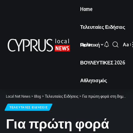
Home
Τελευταίες Ειδήσεις
Πολιτική
Aa
Sign In
Font
Resi
ΒΟΥΛΕΥΤΙΚΕΣ 2026
Αθλητισμός
Local Net News
>
Blog
>
Τελευταίες Ειδήσεις
>
Για πρώτη φορά στη δημοσιότητα η συγκλονιστική φωτογραφία του «Γίγαντα» αιχμαλώτου του 1974 με τα δεμένα μάτια.
ΤΕΛΕΥΤΑΊΕΣ ΕΙΔΉΣΕΙΣ
Για πρώτη φορά