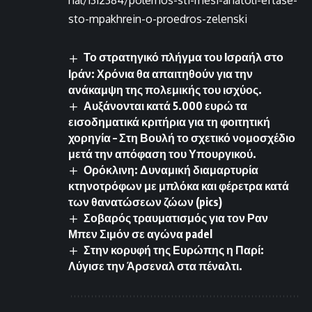
nal/1312384/polemos-sti-mesi-anatoli-eftase-
sto-mpakhrein-o-proedros-zelenski
Το στρατηγικό πλήγμα του Ισραήλ στο
Ιράν: Χρόνια θα απαιτηθούν για την
ανάκαμψη της πολεμικής του ισχύος.
Αυξάνονται κατά 5.000 ευρώ τα
εισοδηματικά κριτήρια για τη φοιτητική
χορηγία – Στη Βουλή το σχετικό νομοσχέδιο
μετά την απόφαση του Υπουργικού.
Ορόκλινη: Δυναμική διαμαρτυρία
κτηνοτρόφων με μπλόκα και φέρετρα κατά
των θανατώσεων ζώων (pics)
Σοβαρός τραυματισμός για τον Ραν
Μπεν Σιμόν σε αγώνα padel
Στην κορυφή της Ευρώπης η Παρί:
Λύγισε την Άρσεναλ στα πέναλτι.