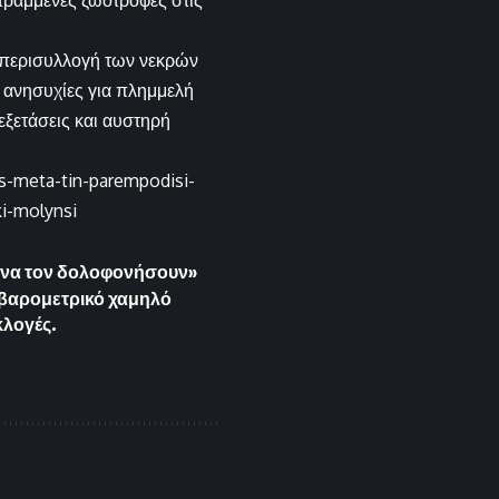
στραμμένες ζωοτροφές στις
 η περισυλλογή των νεκρών
ς ανησυχίες για πλημμελή
εξετάσεις και αυστηρή
es-meta-tin-parempodisi-
ki-molynsi
ω να τον δολοφονήσουν»
ο βαρομετρικό χαμηλό
κλογές.