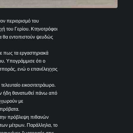
τον περιορισμό του
χή του Γερίου. Κτηνοτρόφοι
ώα θα εντοπιστούν ψευδώς
ε πως τα εργαστηριακά
ου. Υπογράμμισε ότι ο
ιασποράς, ενώ ο επανέλεγχος
τελευταίο εικοσιτετράωρο.
υν ήδη θανατωθεί πάνω από
ροχωρούν με
οπρόβατα.
α την πρόβλεψη πιθανών
η των μέτρων. Παράλληλα, το