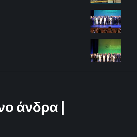
νο άνδρα |