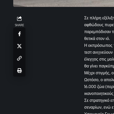
Σε πλήρη εξέλιξ
αφθώδους πυρετο
SHARE
παρεμπόδισαν τι
θετικά στον ιό.
Η εκπρόσωπος τ
τεστ ανιχνεύουν
έλεγχος στις μο
θα γίνει παγκύπ
Μέχρι στιγμής, 
Ωστόσο, ο απολο
16.000 ζώα (περ
ικανοποιητικούς
Σε στρατηγικό ε
σεναρίων, ενώ ε