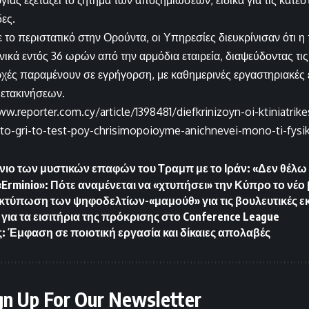
ίας εξετάζει το ζήτημα των αποζημιώσεων, ειδικά για τις κατε
ες.
με το περιστατικό στην Ορούντα, οι Υπηρεσίες διευκρίνισαν ότι
νικά εντός 36 ωρών από την αρμόδια εταιρεία, διαψεύδοντας τι
αρχές παραμένουν σε εγρήγορση, με καθημερινές εργαστηριακές 
μετακινήσεων.
ww.reporter.com.cy/article/1398481/diefkrinizoyn-oi-ktiniatrik
sto-gri-to-test-poy-chrisimopoioyme-anichnevei-mono-ti-fysi
ιο των μυστικών επαφών του Τραμπ με το Ιράν: «Δεν θέλ
«Erminio»: Πότε αναμένεται να «χτυπήσει» την Κύπρο το νέ
εκτύπωση των ψηφοδελτίων-«μαμούθ» για τις βουλευτικές ε
για τα εισιτήρια της πρόκρισης στο Conference League
: Έμφαση σε ποιοτική εργασία και δίκαιες απολαβές
gn Up For Our Newsletter