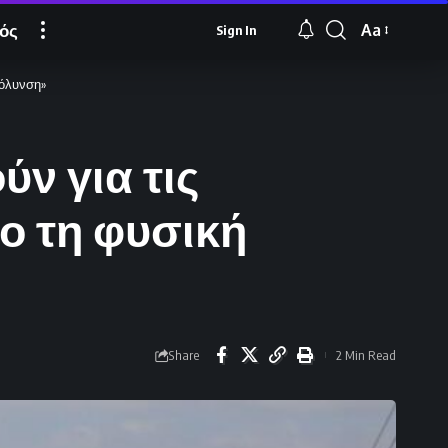
ός
Aa
Sign In
Font
Resizer
μόλυνση»
ύν για τις
νο τη φυσική
Share
2 Min Read