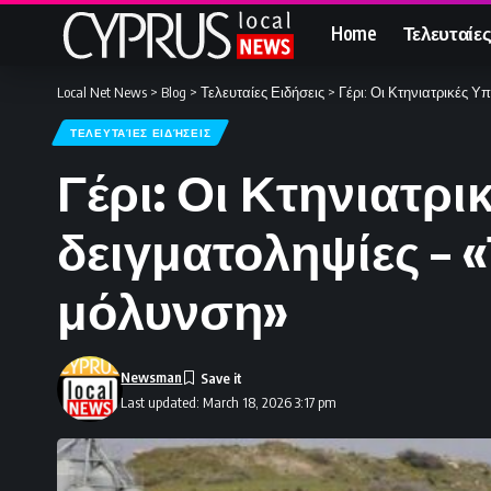
Home
Τελευταίες
Local Net News
>
Blog
>
Τελευταίες Ειδήσεις
>
Γέρι: Οι Κτηνιατρικές Υ
ΤΕΛΕΥΤΑΊΕΣ ΕΙΔΉΣΕΙΣ
Γέρι: Οι Κτηνιατρι
δειγματοληψίες – «
μόλυνση»
Newsman
Last updated: March 18, 2026 3:17 pm