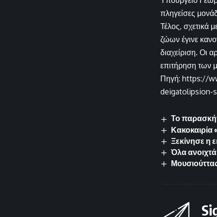
Υπουργείο Γεωργ
πληγείσες μονάδ
Τέλος, σχετικά 
ζώων έγινε κανο
διαχείριση. Οι 
επιτήρηση των 
Πηγή: https://w
deigatolipsion-
Το παρασκήν
Κακοκαιρία 
Ξεκίνησε η 
Όλα ανοιχτά 
Μουσιούττας
Si