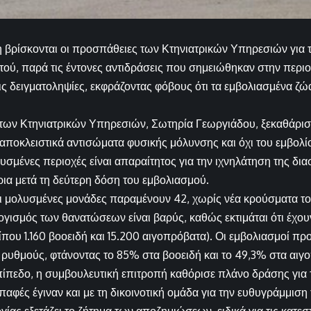
η βρίσκονται οι προσπάθειες των Κτηνιατρικών Υπηρεσιών για 
ύ, παρά τις έντονες αντιδράσεις που σημειώθηκαν στην περιο
ς δειγματοληψίες, εκφράζοντας φόβους ότι τα εμβολιασμένα ζ
ων Κτηνιατρικών Υπηρεσιών, Σωτηρία Γεωργιάδου, ξεκαθάρισ
 αποκλειστικά αντισώματα φυσικής μόλυνσης και όχι του εμβολί
λυσμένες περιοχές είναι απαραίτητος για την ιχνηλάτηση της δ
ρια μετά τη δεύτερη δόση του εμβολιασμού.
οι μολυσμένες μονάδες παραμένουν 42, χωρίς νέα κρούσματα το 
γισμός των θανατώσεων είναι βαρύς, καθώς εκτιμάται ότι έχο
ίπου 1.160 βοοειδή και 15.200 αιγοπρόβατα). Οι εμβολιασμοί π
 ρυθμούς, φτάνοντας το 85% στα βοοειδή και το 49,3% στα αιγ
πίπεδο, η συμβουλευτική επιτροπή καθόρισε πλάνο δράσης γι
παφές έγιναν και με τη δικοινοτική ομάδα για την ευθυγράμμισ