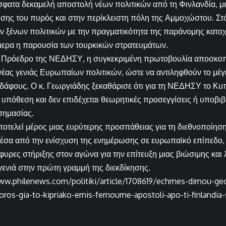
φατα δεκαμελή αποστολή νέων πολιτικών από τη Φινλανδία, μ
ης του πυρός και στην περίκλειστη πόλη της Αμμοχώστου. Στό
 ξένων πολιτικών με την πραγματικότητα της παράνομης κατοχ
μερα η παρουσία των τουρκικών στρατευμάτων.
 Πρόεδρο της ΝΕΔΗΣΥ, η συγκεκριμένη πρωτοβουλία αποσκοπε
έας γενιάς Ευρωπαίων πολιτικών, ώστε να αντιληφθούν το μέγ
 εδάφους. Ο κ. Γεωργιάδης ξεκαθάρισε ότι για τη ΝΕΔΗΣΥ το Κυ
 υπόθεση και δεν επιδέχεται θεωρητικές προσεγγίσεις ή υποβι
σημασίας.
οτελεί μέρος μιας ευρύτερης προσπάθειας για τη διεθνοποίησ
έσα από την ενίσχυση της ενημέρωσης σε ευρωπαϊκό επίπεδο,
φυρες στήριξης στον αγώνα για την επίτευξη μιας βιώσιμης και 
 γενιά στην πρώτη γραμμή της διεκδίκησης.
ww.philenews.com/politiki/article/1708619/echmes-dimou-georg
oros-gia-to-kipriako-emis-fernoume-apostoli-apo-ti-finlandia-s