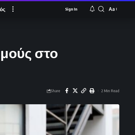
ός
Aa
Sign In
Font
Resizer
σμούς στο
Share
2 Min Read