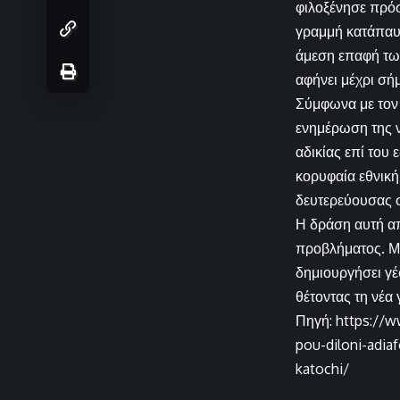
φιλοξένησε πρόσ
γραμμή κατάπαυσ
άμεση επαφή των
αφήνει μέχρι σή
Σύμφωνα με τον
ενημέρωση της ν
αδικίας επί του
κορυφαία εθνική
δευτερεύουσας 
Η δράση αυτή απ
προβλήματος. Μ
δημιουργήσει γέ
θέτοντας τη νέα
Πηγή: https://w
pou-diloni-adiaf
katochi/