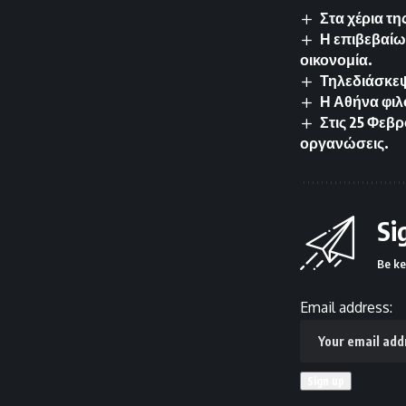
Στα χέρια τ
Η επιβεβαίω
οικονομία.
Τηλεδιάσκεψ
Η Αθήνα φιλ
Στις 25 Φεβ
οργανώσεις.
Si
Be ke
Email address: