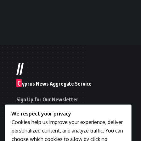
//
C
yprus News Aggregate Service
Sign Up for Our Newsletter
Email address:
We respect your privacy
Cookies help us improve your experience, deliver
personalized content, and analyze traffic. You can
choose which cookies to allow by clicking