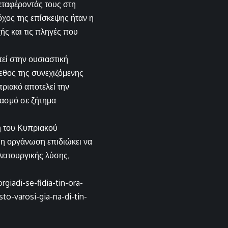
εταφέροντάς τους στη
χος της επίσκεψης ήταν η
ής και τις πληγές που
ί στην ουσιαστική
εθος της συνεχιζόμενης
πριακό αποτελεί την
βασμό σε ζήτημα
η του Κυπριακού
 η οργάνωση επιδιώκει να
λειτουργικής λύσης,
iadi-se-fidia-tin-ora-
to-varosi-gia-na-di-tin-