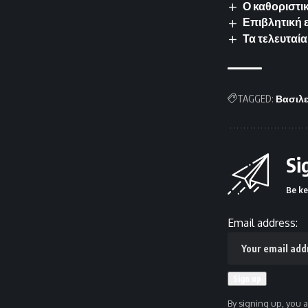
Ο καθοριστικ
Επιβλητική 
Τα τελευταία
TAGGED:
Βασιλε
Si
Be ke
Email address:
By signing up, you 