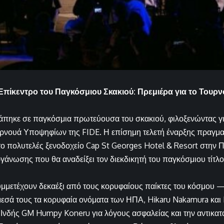
Επίκεντρο του Παγκόσμιου Σκακιού: Πρεμιέρα για το Τουρ
άπηκε σε παγκόσμια πρωτεύουσα του σκακιού, φιλοξενώντας 
υρνουά Υποψηφίων της FIDE. Η επίσημη τελετή έναρξης πραγμα
ο πολυτελές ξενοδοχείο Cap St Georges Hotel & Resort στην 
ργάνωσης που θα αναδείξει τον διεκδικητή του παγκόσμιου τίτλ
μμετέχουν δεκαέξι από τους κορυφαίους παίκτες του κόσμου 
σά τους τα κορυφαία ονόματα των ΗΠΑ, Hikaru Nakamura και 
νδής GM Humpy Koneru για λόγους ασφαλείας και την αντικατ