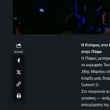
Η Κύπρος στο 
στην Πάφο
SHARE
Η Πάφος μετατρ
το κορυφαίο Το
28ης Μαρτίου στ
έναρξη μιας διο
Gukesh D.
Στο τουρνουά συ
γυναίκες— ανάμε
αποχώρηση της Ι