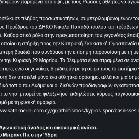
διαφέρον παραμένει στα ύψη, με τους Ρώσους αθλητές να αγων
οσέλκυσε πλήθος προσωπικοτήτων, συμπεριλαμβανομένων το
ου Προέδρου του ΔΗΚΟ Νικόλα Παπαδόπουλου και πρέσβεων
δία. Καθοριστικό ρόλο στην πραγματοποίηση του γεγονότος έπαιξ
οποίου η στήριξη προς την Κυπριακή Σκακιστική Ομοσπονδία 
μπερή βραδιά που συνδύασε την επίσημη παρουσίαση με τη μεσ
ν την Κυριακή 29 Μαρτίου. Τα βλέμματα είναι στραμμένα σε αν
mura, ενώ οι γυναίκες διεκδικούν με τη σειρά τους το εισιτήριο 
τή δεν αποτελεί μόνο ένα αθλητικό ορόσημο, αλλά και μια σημαν
ικό τοπίο του Ακάμα και οι διεθνών προδιαγραφών εγκαταστάσ
ι το νησί μπορεί να φιλοξενήσει εκδηλώσεις κύρους παγκόσμια
μό με τη φυσική ομορφιά.
ww.kathimerini.com.cy/gr/athlitismos/kypros-spor/basilisses-
γωνιστική άνοδος και οικονομική ανάσα.
ου Μπραντ Πιτ στην Ύδρα