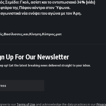
ός Σεμέδο: Γκολ, ασίστ και το εντυπωσιακό 34% (vids)
εφτάρα της Πάφου κόντρα στον Ύψωνα.
 αγωνιστικά νέα ενόψει του αγώνα με τον Άρη.
ίς
Βασίλισσες
και
Κίνηση
Κύπρος
ματ
gn Up For Our Newsletter
ep up! Get the latest breaking news delivered straight to your inbox.
agree to our
Terms of Use
and acknowledge the data practices in our
Privacy