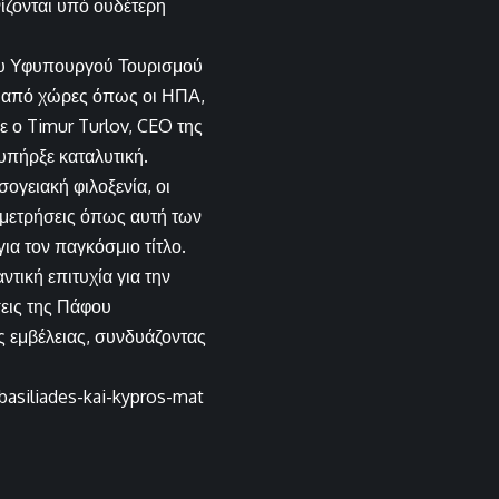
ίζονται υπό ουδέτερη
υ Υφυπουργού Τουρισμού
 από χώρες όπως οι ΗΠΑ,
ε ο Timur Turlov, CEO της
υπήρξε καταλυτική.
ογειακή φιλοξενία, οι
αμετρήσεις όπως αυτή των
για τον παγκόσμιο τίτλο.
τική επιτυχία για την
εις της Πάφου
ς εμβέλειας, συνδυάζοντας
basiliades-kai-kypros-mat