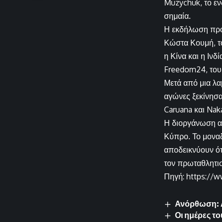
Muzychuk, το εν
σημαία.
Η εκδήλωση πρ
Κώστα Κουμή, τ
η Κίνα και η Ιν
Freedom24, του 
Μετά από μια λα
αγώνες ξεκίνησα
Caruana και Naka
Η διοργάνωση αυ
Κύπρο. Το μοναδ
αποδεικνύουν ότ
τον πρωταθλητισ
Πηγή: https://w
Ανόρθωση: Α
Οι ημέρες τ