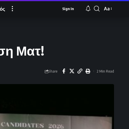
ός
Aa
Sign In
Font
Resizer
ση Ματ!
Share
2 Min Read