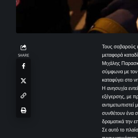
Τους σοβαρούς κ
μεταφορά καταδ
SHARE
Μιχάλης Παρασκε
σύμφωνα με τον 
καταφύγει στο ν
Η ανησυχία εντε
εξέγερσης, με π
αντιμετωπιστεί 
συνθέτουν ένα σ
δραματικά την επ
Σε αυτό το πλαί