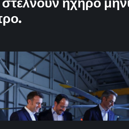
α στέλνουν ηχηρό μή
προ.