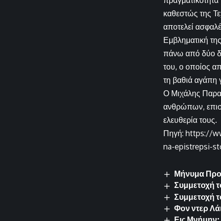
πραγματικότητα 
καθεστώς της Τε
αποτελεί ασφαλέ
Εμβληματική της
πάνω από δύο δε
του, ο οποίος 
τη βαθιά αγάπη γ
Ο Μιχάλης Παρασ
ανθρώπων, επιση
ελευθερία τους.
Πηγή: https://w
na-epistrepsi-st
Μήνυμα Προέ
Συμμετοχή τ
Συμμετοχή 
Φον ντερ Λά
Εις Μνήμην: