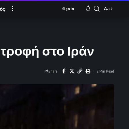
ός
Aa
Sign In
Font
Resizer
στροφή στο Ιράν
Share
2 Min Read