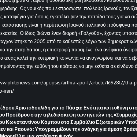
προσχηματική, αφού η ουσιαστική ροή εκδόσεων κατευθύνεται 
χεράνης. Ως νομικός που εκπροσωπεί πολλούς Ιρανούς, τονίζε
ς καταφύγιο για όσους εγκατέλειψαν την πατρίδα τους για να σ
 κατάστασης είναι η περίπτωση Ιρανού πολιτικού πρόσφυγα πο
καετίες. Ο ίδιος βιώνει έναν διαρκή «Γολγοθά», έχοντας υποστ
απαγχονίστηκε το 2005 από το καθεστώς λόγω των δημοκρατικ
ια την πατρίδα του, η επιστροφή παραμένει ένα ανέφικτο όνειρο
κευάς καλεί την κυπριακή κοινωνία να αναγνωρίσει και να σε
μαίνοντας την ευθύνη του κράτους να μην εκθέτει σε κίνδυνο 
ww.philenews.com/apopsis/arthra-apo-f/article/1692812/tha-pe
o-iran/
δρου Χριστοδουλίδη για το Πάσχα: Ενότητα και ευθύνη στ
ου Προέδρου στην τηλεδιάσκεψη των ηγετών της «Συμμαχ
του Κωνσταντίνου Κόμπου στο Συμβούλιο Εξωτερικών Υπο
ιεν και Ραουνά: Υπογραμμίζουν την ανάγκη για άμεση δράσ
 Μαρινέλλα, μια κατάθεση ψυχής