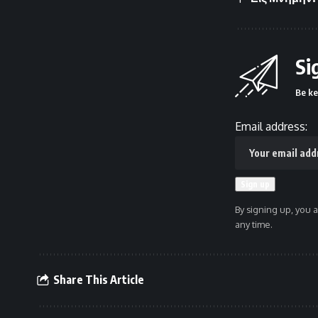
Si
Be ke
Email address:
By signing up, you 
any time.
Share This Article