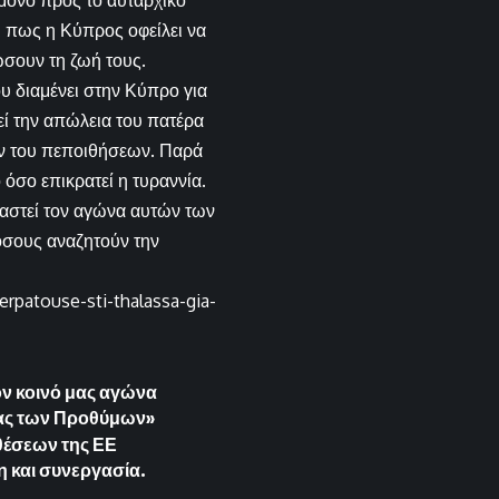
μόνο προς το αυταρχικό
ι πως η Κύπρος οφείλει να
ώσουν τη ζωή τους.
υ διαμένει στην Κύπρο για
εί την απώλεια του πατέρα
ών του πεποιθήσεων. Παρά
 όσο επικρατεί η τυραννία.
βαστεί τον αγώνα αυτών των
όσους αναζητούν την
rpatouse-sti-thalassa-gia-
ον κοινό μας αγώνα
ίας των Προθύμων»
θέσεων της ΕΕ
η και συνεργασία.