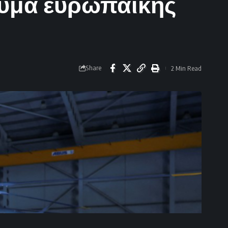
νυμα ευρωπαϊκής
Share
2 Min Read