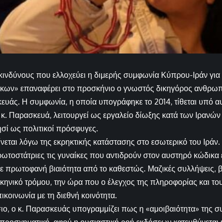
ινδύνους που ελλοχεύει η διμερής συμφωνία Κύπρου-Ιράν για
ίκων» επαναφέρει στο προσκήνιο ο γνωστός δικηγόρος ανθρω
υάς. Η συμφωνία, η οποία υπογράφηκε το 2014, τίθεται υπό α
κ. Παρασκευά, λειτουργεί ως εργαλείο δίωξης κατά των Ιρανώ
ησί ως πολιτικοί πρόσφυγες.
ίνεται λόγω της εκρηκτικής κατάστασης στο εσωτερικό του Ιράν.
ρωτοστάτριες τις γυναίκες που αντιδρούν στον αυστηρό κώδικα
με πρωτοφανή βιαιότητα από το καθεστώς. Μαζικές συλλήψεις, βα
κηνικό τρόμου, την ώρα που ο έλεγχος της πληροφορίας και του 
ικοινωνία με τη διεθνή κοινότητα.
σιο, ο κ. Παρασκευάς υπογραμμίζει πως η «αμοιβαιότητα» της σ