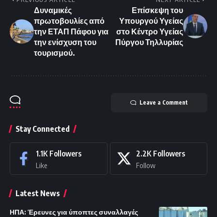
Δυναμικές
Επίσκεψη του
πρωτοβουλίες από
Υπουργού Υγείας
την ΕΤΑΠ Πάφου για
στο Κέντρο Υγείας
την ενίσχυση του
Πύργου Τηλλυρίας
τουρισμού.
Leave a Comment
Stay Connected
1.1K
Followers
2.2K
Followers
Like
Follow
Latest News
ΗΠΑ: Έρευνες για ύποπτες συναλλαγές