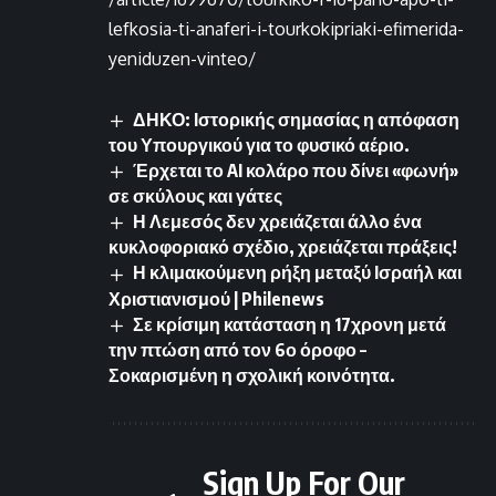
lefkosia-ti-anaferi-i-tourkokipriaki-efimerida-
yeniduzen-vinteo/
ΔΗΚΟ: Ιστορικής σημασίας η απόφαση
του Υπουργικού για το φυσικό αέριο.
Έρχεται το AI κολάρο που δίνει «φωνή»
σε σκύλους και γάτες
Η Λεμεσός δεν χρειάζεται άλλο ένα
κυκλοφοριακό σχέδιο, χρειάζεται πράξεις!
Η κλιμακούμενη ρήξη μεταξύ Ισραήλ και
Χριστιανισμού | Philenews
Σε κρίσιμη κατάσταση η 17χρονη μετά
την πτώση από τον 6ο όροφο –
Σοκαρισμένη η σχολική κοινότητα.
Sign Up For Our