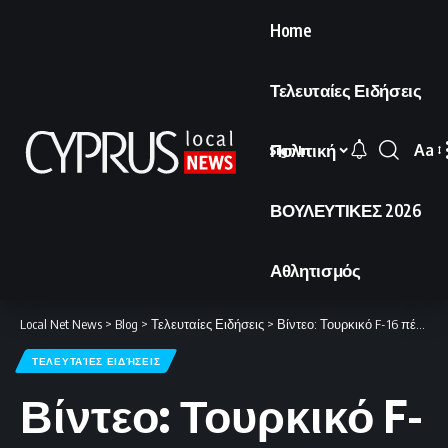
Home
Τελευταίες Ειδήσεις
Πολιτική
Aa
Sign In
Font
Resi
ΒΟΥΛΕΥΤΙΚΕΣ 2026
Αθλητισμός
Local Net News
>
Blog
>
Τελευταίες Ειδήσεις
>
Βίντεο: Τουρκικό F-16 πέταξε πάνω από τη Λευκωσία
ΤΕΛΕΥΤΑΊΕΣ ΕΙΔΉΣΕΙΣ
Βίντεο: Τουρκικό F-