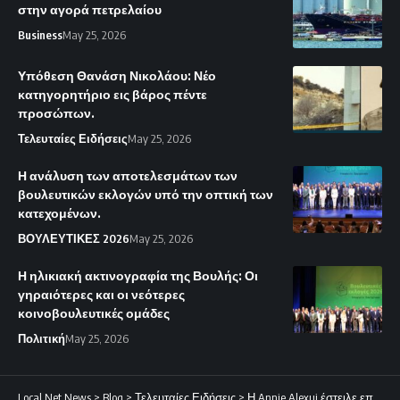
στην αγορά πετρελαίου
Business
May 25, 2026
Υπόθεση Θανάση Νικολάου: Νέο
κατηγορητήριο εις βάρος πέντε
προσώπων.
Τελευταίες Ειδήσεις
May 25, 2026
Η ανάλυση των αποτελεσμάτων των
βουλευτικών εκλογών υπό την οπτική των
κατεχομένων.
ΒΟΥΛΕΥΤΙΚΕΣ 2026
May 25, 2026
Η ηλικιακή ακτινογραφία της Βουλής: Οι
γηραιότερες και οι νεότερες
κοινοβουλευτικές ομάδες
Πολιτική
May 25, 2026
Local Net News
>
Blog
>
Τελευταίες Ειδήσεις
>
Η Annie Alexui έστειλε επιστολή στον Φυτιρή.