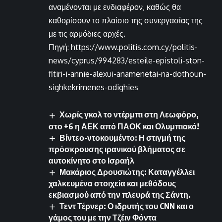
αναμένονται με ενδιαφέρον, καθώς θα
καθορίσουν το πλαίσιο της συνεργασίας της
με τις αρμόδιες αρχές.
Πηγή: https://www.politis.com.cy/politis-
news/cyprus/994283/esteile-epistoli-ston-
fitiri-i-annie-alexui-anamenetai-na-dothoun-
sighkekrimenes-odighies
Χωρίς γκολ το ντέρμπι στη Λεωφόρο,
στο +6 η ΑΕΚ από ΠΑΟΚ και Ολυμπιακό!
Βίντεο-ντοκουμέντο: Η στιγμή της
πρόσκρουσης ιρανικού βλήματος σε
αυτοκίνητο στο Ισραήλ
Μακάριος Δρουσιώτης: Καταγγέλλει
χαλκευμένα στοιχεία και μεθόδους
εκβιασμού από την πλευρά της Σάντη.
Τεντ Τέρνερ: Ο ιδρυτής του CNN και ο
γάμος του με την Τζέιν Φόντα