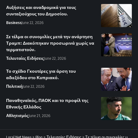
Αυξήσεις και αναδρομικά για τους
συνταξιούχους του Δημοσίου.
Business
June 22, 2026
Σε τέλμα οι συνομιλίες μετά την ανάρτηση
Τραμπ: Διακόπηκαν προσωρινά χωρίς να
τερματιστούν.
Τελευταίες Ειδήσεις
June 22, 2026
Το σχέδιο Γκουτέρες για άρση του
αδιεξόδου στο Κυπριακό.
Πολιτική
June 22, 2026
Παναθηναϊκός, ΠΑΟΚ και το προφίλ της
Εθνικής Ελλάδος
Αθλητισμός
June 21, 2026
Local Net News
>
Blog
>
Τελευταίες Ειδήσεις
>
Σε τέλμα οι συνομιλίες μετά την ανάρτηση Τραμπ: Διακόπηκαν προσωρινά χωρίς να τερματιστούν.