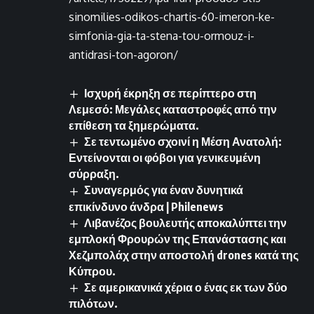
sinomilies-odikos-chartis-60-imeron-ke-
simfonia-gia-ta-stena-tou-ormouz-i-
antidrasi-ton-agoron/
Ισχυρή έκρηξη σε περίπτερο στη
Λεμεσό: Μεγάλες καταστροφές από την
επίθεση τα ξημερώματα.
Σε τεντωμένο σχοινί η Μέση Ανατολή:
Εντείνονται οι φόβοι για γενικευμένη
σύρραξη.
Συναγερμός για έναν δυνητικά
επικίνδυνο άνδρα | Philenews
Λιβανέζος βουλευτής αποκαλύπτει την
εμπλοκή Φρουρών της Επανάστασης και
Χεζμπολάχ στην αποστολή drones κατά της
Κύπρου.
Σε αμερικανικά χέρια ο ένας εκ των δύο
πιλότων.