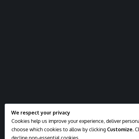
We respect your privacy
Cookies help us improve your experience, deliver personal
choose which cookies to allow by clicking
Customize
. C
decline non-essential cookies.