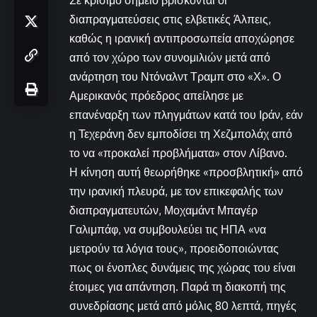
Σε κρίσιμο σημείο βρίσκονται οι
διαπραγματεύσεις στις ελβετικές Άλπεις,
καθώς η ιρανική αντιπροσωπεία αποχώρησε
από τον χώρο των συνομιλιών μετά από
ανάρτηση του Ντόναλντ Τραμπ στο «Χ». Ο
Αμερικανός πρόεδρος απείλησε με
επανέναρξη των πληγμάτων κατά του Ιράν, εάν
η Τεχεράνη δεν εμποδίσει τη Χεζμπολάχ από
το να «προκαλεί προβλήματα» στον Λίβανο.
Η κίνηση αυτή θεωρήθηκε «προσβλητική» από
την ιρανική πλευρά, με τον επικεφαλής των
διαπραγματευτών, Μοχαμάντ Μπαγέρ
Γαλιμπάφ, να συμβουλεύει τις ΗΠΑ «να
μετρούν τα λόγια τους», προειδοποιώντας
πως οι ένοπλες δυνάμεις της χώρας του είναι
έτοιμες για απάντηση. Παρά τη διακοπή της
συνεδρίασης μετά από μόλις 80 λεπτά, πηγές