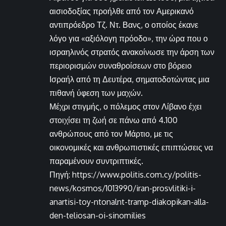
αισιοδοξίας προήλθε από τον Αμερικανό
αντιπρόεδρο Τζ. Ντ. Βανς, ο οποίος έκανε
λόγο για «αξιόλογη πρόοδο», την ώρα που ο
ισραηλινός στρατός ανακοίνωσε την άρση των
περιορισμών συναθροίσεων στο βόρειο
Ισραήλ από τη Δευτέρα, σηματοδοτώντας μια
πιθανή ύφεση των μαχών.
Μέχρι στιγμής, ο πόλεμος στον Λίβανο έχει
στοιχίσει τη ζωή σε πάνω από 4.100
ανθρώπους από τον Μάρτιο, με τις
οικονομικές και ανθρωπιστικές επιπτώσεις να
παραμένουν συντριπτικές.
Πηγή: https://www.politis.com.cy/politis-
news/kosmos/1013990/iran-prosvlitiki-i-
anartisi-toy-ntonalnt-tramp-diakopikan-alla-
den-teliosan-oi-sinomilies