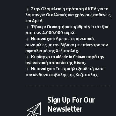
Στην Ολομέλεια η πρόταση ΑΚΕΛ για το
λόμπινγκ: Οι αλλαγές για χρόνιους ασθενείς
και ΑμεΑ
Τζόκερ: Οι νικητήριοι αριθμοί για το τζακ
ποτ των 4.000.000 ευρώ.
Νετανιάχου: Άμεσες ειρηνευτικές
συνομιλίες με τον Λίβανο με επίκεντρο τον
αφοπλισμό της Χεζμπολάχ.
Κυρίαρχο το «Made in China» παρά την
αγωνιστική απουσία της Κίνας.
Νετανιάχου: Το Ισραήλ εξουδετέρωσε
τον κίνδυνο εισβολής της Χεζμπολάχ
Sign Up For Our
Newsletter