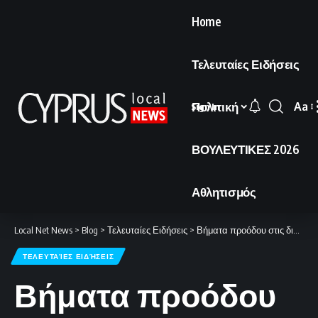
Home
Τελευταίες Ειδήσεις
Πολιτική
Aa
Sign In
Font
Resi
ΒΟΥΛΕΥΤΙΚΕΣ 2026
Αθλητισμός
Local Net News
>
Blog
>
Τελευταίες Ειδήσεις
>
Βήματα προόδου στις διαπραγματεύσεις μεταξύ ΗΠΑ και Ιράν.
ΤΕΛΕΥΤΑΊΕΣ ΕΙΔΉΣΕΙΣ
Βήματα προόδου