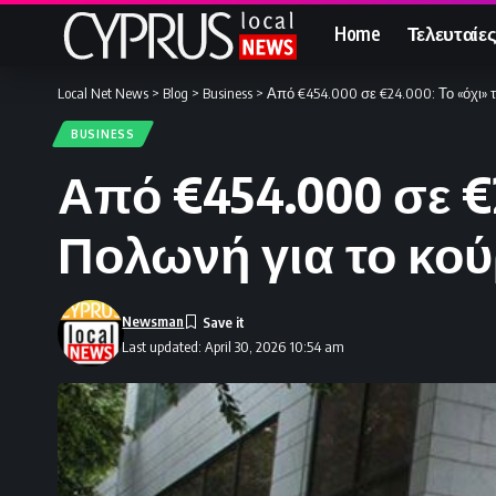
Home
Τελευταίες
Local Net News
>
Blog
>
Business
>
Από €454.000 σε €24.000: Το «όχι»
BUSINESS
Από €454.000 σε €
Πολωνή για το κο
Newsman
Last updated: April 30, 2026 10:54 am