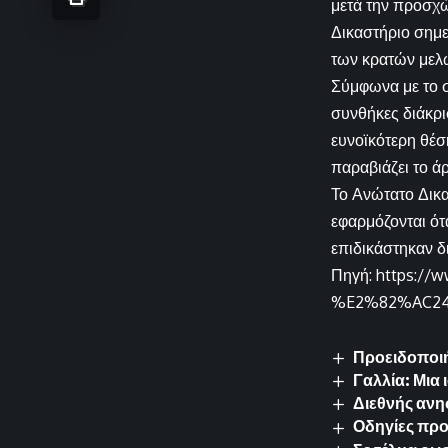
μετά την προσχ
Δικαστήριο σημε
των κρατών μελ
Σύμφωνα με το σ
συνθήκες διάκρι
ευνοϊκότερη θέ
παραβιάζει το ά
Το Ανώτατο Δικα
εφαρμόζονται ότ
επιδικάστηκαν δ
Πηγή: https://
%E2%82%AC24-0
Προειδοποιή
Γαλλία: Μια
Διεθνής ανη
Οδηγίες προς