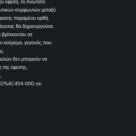
ν έφεση, το Ανώτατο
δυτικών συμφωνιών μεταξύ
φασης παραμένει ορθή.
είουσας θα δημιουργούσε
α βρίσκονταν σε
ν κούρεμα, γεγονός που
ς.
 μελών δεν μπορούν να
η της έφεσης,
.
%82%AC454-000-se-