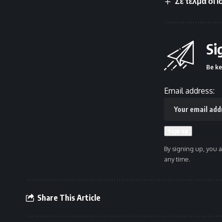
Σε τέλμα οι
Si
Be ke
Email address:
By signing up, you 
any time.
Share This Article