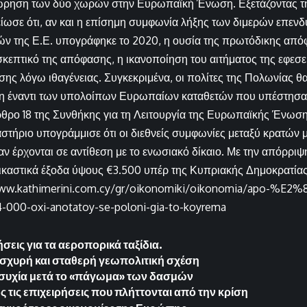
ώρηση των δύο χωρών στην Ευρωπαϊκή Ένωση. Εξετάζοντας τη
ίωσε ότι, αν και η επίσημη συμφωνία λήξης των διμερών επεν
ών της Ε.Ε. υπογράφηκε το 2020, η ουσία της πρωτόδικης από
κεπτικό της απόφασης, η ικανοποίηση του αιτήματος της εφεσ
σης λόγω ιθαγένειας. Συγκεκριμένα, οι πολίτες της Πολωνίας θ
ση έναντι των υπολοίπων Ευρωπαίων καταθετών που υπέστησα
ρθρο 18 της Συνθήκης για τη Λειτουργία της Ευρωπαϊκής Ένωση
στήριο υπογράμμισε ότι οι διεθνείς συμφωνίες μεταξύ κρατών
αν έρχονται σε αντίθεση με το ενωσιακό δίκαιο. Με την απόρριψ
ικαστικά έξοδα ύψους €3.500 υπέρ της Κυπριακής Δημοκρατίας
www.kathimerini.com.cy/gr/oikonomiki/oikonomia/apo-%E2
00-oxi-anotatoy-se-poloni-gia-to-koyrema
σεις για τα αεροπορικά ταξίδια.
 ισχυρή και σταθερή γεωπολιτική σχέση
συχία μετά το «πάγωμα» των δασμών
 τις επιχειρήσεις που πλήττονται από την κρίση