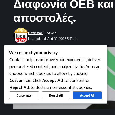
Διαφωνία ΟΕΒ και 
αποστολές.
Newsman
Last updated: April 30, 2026 5:53 am
We respect your privacy
Cookies help us improve your experience, deliver
personalized content, and analyze traffic. You can
choose which cookies to allow by clicking
Customize
. Click
Accept All
to consent or
Reject All
to decline non-essential cookies.
Customize
Reject All
Accept All