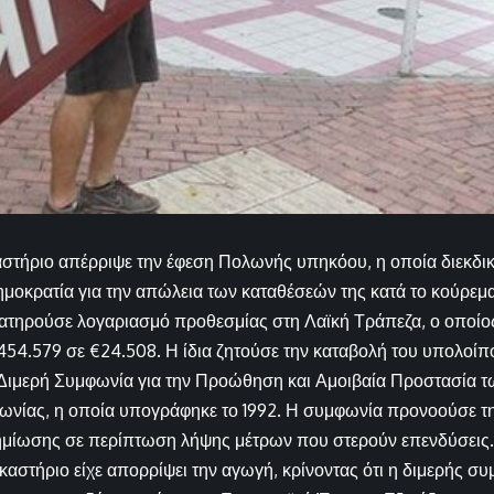
αστήριο απέρριψε την έφεση Πολωνής υπηκόου, η οποία διεκδ
μοκρατία για την απώλεια των καταθέσεών της κατά το κούρεμα
ατηρούσε λογαριασμό προθεσμίας στη Λαϊκή Τράπεζα, ο οποίος
54.579 σε €24.508. Η ίδια ζητούσε την καταβολή του υπολοίπ
 Διμερή Συμφωνία για την Προώθηση και Αμοιβαία Προστασία 
ωνίας, η οποία υπογράφηκε το 1992. Η συμφωνία προνοούσε τη
μίωσης σε περίπτωση λήψης μέτρων που στερούν επενδύσεις.
καστήριο είχε απορρίψει την αγωγή, κρίνοντας ότι η διμερής σ