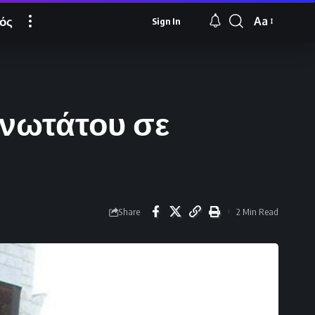
ός
Aa
Sign In
Font
Resizer
Ανωτάτου σε
Share
2 Min Read