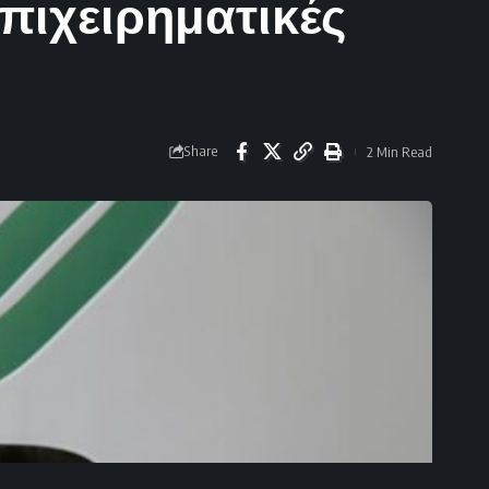
πιχειρηματικές
Share
2 Min Read