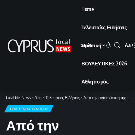
Home
Τελευταίες Ειδήσεις
Πολιτική
Aa
Sign In
Font
Resi
ΒΟΥΛΕΥΤΙΚΕΣ 2026
Αθλητισμός
Local Net News
>
Blog
>
Τελευταίες Ειδήσεις
>
Από την ανακούφιση της πρώτης φοράς, στη δίψα για τη δημιουργία ιστορίας.
ΤΕΛΕΥΤΑΊΕΣ ΕΙΔΉΣΕΙΣ
Από την