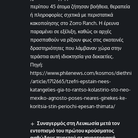
περίπου 45 άτομα ζήτησαν βοήθεια, θεραπεία
ή πληροφορίες σχετικά με περιστατικά
κακοποίησης στο Zorro Ranch. Η έρευνα
παραμένει σε εξέλιξη, καθώς οι αρχές
προσπαθούν να ρίξουν φως στις σκοτεινές
δραστηριότητες που λάμβαναν χώρα στην
τεράστια αυτή ιδιοκτησία για δεκαετίες.
Πηγή:
https://www.philenews.com/kosmos/diethni
/article/1712665/tzefri-epstain-nees-
katangelies-gia-to-rantso-kolastirio-sto-neo-
mexiko-agnosto-poses-neares-ginekes-ke-
koritsia-stin-periochi-epesan-thimata/
Συναγερμός στη Λευκωσία μετά τον
εντοπισμό του πρώτου κρούσματος
αφθώδους πυρετού σε χοιροτροφική