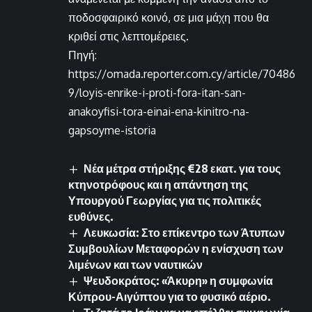
ποδοσφαιρικό κοινό, σε μια μάχη που θα
κριθεί στις λεπτομέρειες.
Πηγή:
https://omada.reporter.com.cy/article/70486
9/loyis-enrike-i-proti-fora-itan-san-
anakoyfisi-tora-einai-ena-kinitro-na-
gapsoyme-istoria
Νέα μέτρα στήριξης €28 εκατ. για τους
κτηνοτρόφους και η απάντηση της
Υπουργού Γεωργίας για τις πολιτικές
ευθύνες.
Λευκωσία: Στο επίκεντρο των Άτυπων
Συμβουλίων Μεταφορών η ενίσχυση των
λιμένων και των ναυτικών
Ψευδοκράτος: «Άκυρη» η συμφωνία
Κύπρου-Αιγύπτου για το φυσικό αέριο.