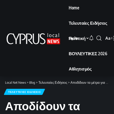
Home
Τελευταίες Ειδήσεις
Πολιτική
Aa
Sign In
Font
Resi
ΒΟΥΛΕΥΤΙΚΕΣ 2026
Αθλητισμός
Local Net News
>
Blog
>
Τελευταίες Ειδήσεις
>
Αποδίδουν τα μέτρα για τις τουρκοκυπριακές περιουσίες: Εντατικοί έλεγχοι και νέες συμβάσεις φέρνουν ορατά αποτελέσματα.
ΤΕΛΕΥΤΑΊΕΣ ΕΙΔΉΣΕΙΣ
Αποδίδουν τα