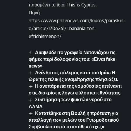
παραμένει το ίδιο: This is Cyprus.
Πηγή:
https://www.philenews.com/kipros/paraskini
o/article/1706261/i-banania-ton-
eftichismenon/
Διαψεύδει το γραφείο Νετανιάχου τις
φήμες περί δολοφονίας του: «Είναι fake
news»
Ανένδοτος πόλεμος κατά του Ιράν: Η
ώρα της τελικής αναμέτρησης πλησιάζει.
Η ανεπάρκεια της νομοθεσίας απέναντι
στις διακρίσεις λόγω φύλου και εθνότητας.
Συντήρηση των ψυκτών νερού στο
ΑΛΜΑ
Κατατέθηκε στη Βουλή η πρόταση για
απαλλαγή των μελών του Γνωμοδοτικού
Συμβουλίου από το «πόθεν έσχες»