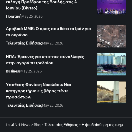
εκλογή Προέδρου της Βουλής στις 4
Ιουνίου (Βίντεο)
Πολιτική
May 25, 2026
Αραβικά ΜΜΕ: Ο όρος που θέτει το Ιράν για
το ουράνιο
Τελευταίες Ειδήσεις
May 25, 2026
ΗΠΑ: Έρευνες για ύποπτες συναλλαγές
στην αγορά πετρελαίου
Business
May 25, 2026
Υπόθεση Θανάση Νικολάου: Νέο
κατηγορητήριο εις βάρος πέντε
προσώπων.
Τελευταίες Ειδήσεις
May 25, 2026
Local Net News
>
Blog
>
Τελευταίες Ειδήσεις
>
Η ψευδαίσθηση της ευημερίας σε ένα κράτος-παρωδία | Philenews