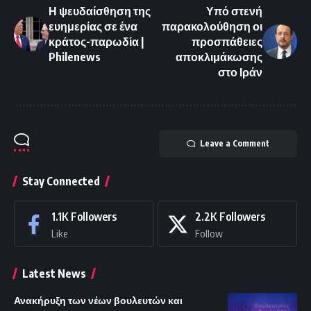
Η ψευδαίσθηση της
Υπό στενή
ευημερίας σε ένα
παρακολούθηση οι
κράτος-παρωδία |
προσπάθειες
Philenews
αποκλιμάκωσης
στο Ιράν
Leave a Comment
Stay Connected
1.1K
Followers
2.2K
Followers
Like
Follow
Latest News
Ανακήρυξη των νέων βουλευτών και