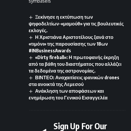
symbaseis
Ξεκίνησε η εκτύπωση των
ψηφοδελτίων-«μαμούθ» για τις βουλευτικές
εκλογές.
Η Χριστιάνα Αριστοτέλους ξανά στο
«τιμόνι» της παρουσίασης των 18ων
#INBusinessAwards
«Dirty fireball»: Η πρωτοφανής έκρηξη
από τα βάθη του διαστήματος που αλλάζει
τα δεδομένα της αστρονομίας.
ΒΙΝΤΕΟ: Αναχαιτίσεις ιρανικών drones
στα ανοικτά της Λεμεσού
Ανάκληση των αποφάσεων και
ενημέρωση του Γενικού Εισαγγελέα
Sign Up For Our