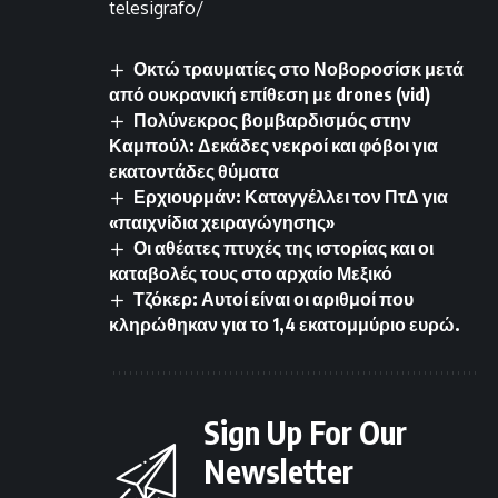
telesigrafo/
Οκτώ τραυματίες στο Νοβοροσίσκ μετά
από ουκρανική επίθεση με drones (vid)
Πολύνεκρος βομβαρδισμός στην
Καμπούλ: Δεκάδες νεκροί και φόβοι για
εκατοντάδες θύματα
Ερχιουρμάν: Καταγγέλλει τον ΠτΔ για
«παιχνίδια χειραγώγησης»
Οι αθέατες πτυχές της ιστορίας και οι
καταβολές τους στο αρχαίο Μεξικό
Τζόκερ: Αυτοί είναι οι αριθμοί που
κληρώθηκαν για το 1,4 εκατομμύριο ευρώ.
Sign Up For Our
Newsletter