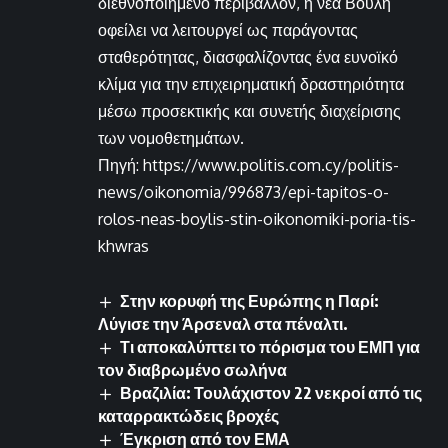
διεθνοποιημένο περιβάλλον, η νέα Βουλή
οφείλει να λειτουργεί ως παράγοντας
σταθερότητας, διασφαλίζοντας ένα ευνοϊκό
κλίμα για την επιχειρηματική δραστηριότητα
μέσω προσεκτικής και συνετής διαχείρισης
των νομοθετημάτων.
Πηγή: https://www.politis.com.cy/politis-
news/oikonomia/996873/epi-tapitos-o-
rolos-neas-boylis-stin-oikonomiki-poria-tis-
khwras
Στην κορυφή της Ευρώπης η Παρί:
Λύγισε την Άρσεναλ στα πέναλτι.
Τι αποκαλύπτει το πόρισμα του ΕΜΠ για
τον διαβρωμένο σωλήνα
Βραζιλία: Τουλάχιστον 22 νεκροί από τις
καταρρακτώδεις βροχές
Έγκριση από τον ΕΜΑ