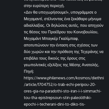
στην ευρύτερη περιοχή.
«Δεν θα υποχωρήσουμε!», υπογράμμισε ο
Μοχαμαντί, στέλνοντας ένα ξεκάθαρο μήνυμα
αδιαλλαξίας. Οι δηλώσεις αυτές, που απηχούν
τις θέσεις του Προέδρου του Κοινοβουλίου,
Μοχαμάντ Μπαγκέρ Γκαλίμπαφ,
αποτυπώνουν την ένταση στις σχέσεις των
δύο χωρών και την πρόθεση της Τεχεράνης να
επιβάλει τους δικούς της όρους στις
γεωπολιτικές εξελίξεις της Μέσης Ανατολής.
Πηγή:
https://www.philenews.com/kosmos/diethni
/article/1704752/o-trab-echi-peripou-20-
ores-gia-na-paradothi-sto-iran-i-i-simmachi-
tou-tha-epistrepsoun-stin-paleolithiki-
epochi-i-techerani-dini-to-diko-tis-