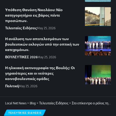
Υπόθεση Θανάση Νικολάου: Νέο
κατηγορητήριο εις βάρος πέντε
προσώπων.
Τελευταίες Ειδήσεις
May 25, 2026
Η ανάλυση των αποτελεσμάτων των
βουλευτικών εκλογών υπό την οπτική των
κατεχομένων.
ΒΟΥΛΕΥΤΙΚΕΣ 2026
May 25, 2026
Η ηλικιακή ακτινογραφία της Βουλής: Οι
γηραιότερες και οι νεότερες
κοινοβουλευτικές ομάδες
Πολιτική
May 25, 2026
Local Net News
>
Blog
>
Τελευταίες Ειδήσεις
>
Στο επίκεντρο ο ρόλος της νέας Βουλής για την οικονομική πορεία της χώρας.
ΤΕΛΕΥΤΑΊΕΣ ΕΙΔΉΣΕΙΣ