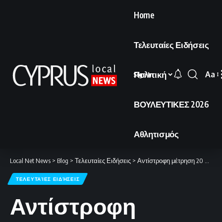
Home
Τελευταίες Ειδήσεις
Πολιτική
Aa
Sign In
Font
Resi
ΒΟΥΛΕΥΤΙΚΕΣ 2026
Αθλητισμός
Local Net News
>
Blog
>
Τελευταίες Ειδήσεις
>
Αντίστροφη μέτρηση 20 ωρών για την παράδοση του Τραμπ στο Ιράν.
ΤΕΛΕΥΤΑΊΕΣ ΕΙΔΉΣΕΙΣ
Αντίστροφη